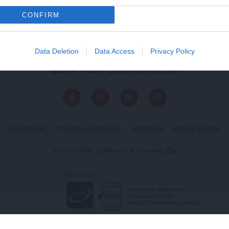
CONFIRM
Data Deletion
Data Access
Privacy Policy
ΕΠΙΚΟΙΝΩΝΙA:
slpress.gr@gmail.com
ΔΕΛΤΙΑ ΤΥΠΟΥ:
adv.slpress@gmail.com
ΟΡΟΙ ΧΡΗΣΗΣ
ΠΟΛΙΤΙΚΗ ΑΠΟΡΡΗΤΟΥ
TAYTOTHTA
ΕΡΕΥΝΑ SLPRESS
© SLPress 2026. Σχεδιασμός & Υλοποίηση
BTW
ΜΕΛΟΣ ΤΟΥ
Πιστοποίηση Επιχείρησης
Ηλεκτρονικού Τύπου
Αριθμός Πιστοποίησης: 242218