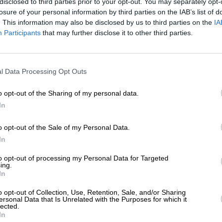
disclosed to third parties prior to your opt-out. You may separately opt-
ΗΣΕΙΣ
losure of your personal information by third parties on the IAB’s list of
Ε και Νέα Αριστερά για το θάνατο του
. This information may also be disclosed by us to third parties on the
IA
ανάση Ρεντζή
Participants
that may further disclose it to other third parties.
08/2025
ΕΝΙΣΧΥΣΤΕ ΤΟ
l Data Processing Opt Outs
Στηρίξτε με τη χορηγία σας για να επιβιώσει
η Αδέσμευτη Δημοσιογραφία του
o opt-out of the Sharing of my personal data.
SLpress.gr.
In
o opt-out of the Sale of my Personal Data.
ΕΠΙΣΤΡΟΦΗ ΣΤΗΝ ΑΡΧΗ ΤΗΣ ΣΕΛΙΔΑΣ
ΔΩΡΕΑ
In
* Ελάχιστη συνεισφορά 5€
to opt-out of processing my Personal Data for Targeted
ing.
In
ΑΡΧΕΙΟ
Ανατρέξτε στην αρθρογραφία του SL Press
o opt-out of Collection, Use, Retention, Sale, and/or Sharing
από το 2011 μέχρι σήμερα
ersonal Data that Is Unrelated with the Purposes for which it
lected.
In