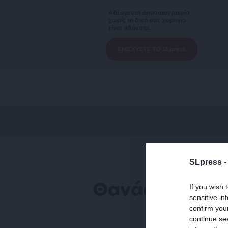
Αδέσμευτη Δημοσιογραφία
χωρίς τη δική σας χορηγία
είναι αδύνατη.
ΕΝΙΣΧΥΣΤΕ ΤΟ SLpress
SLpress 
Θανάσης Ρεντ
If you wish 
sensitive in
confirm you
continue se