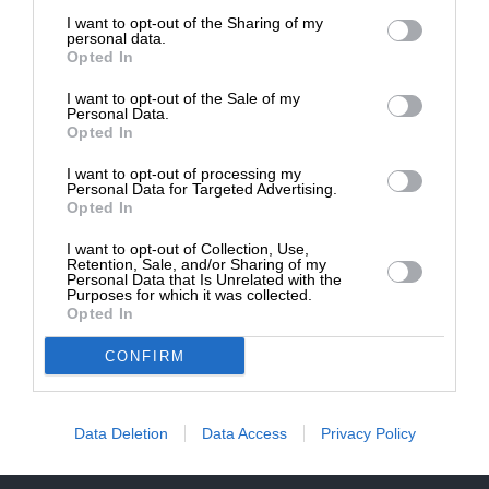
επιβιώσει η Αδέσμευτη
NEWSLETTER
I want to opt-out of the Sharing of my
Δημοσιογραφία του SLpress.gr.
personal data.
Opted In
ΑΡΧΕΙΟ
I want to opt-out of the Sale of my
ΔΩΡΕΑ
Personal Data.
Opted In
* Ελάχιστη συνεισφορά 5€
I want to opt-out of processing my
Personal Data for Targeted Advertising.
Opted In
ΕΝΙΣΧΥΣΤΕ ΤΟ
I want to opt-out of Collection, Use,
Αδέσμευτη Δημοσιογραφία χωρίς τη δική σας χορηγία
Retention, Sale, and/or Sharing of my
είναι αδύνατη.
Personal Data that Is Unrelated with the
Purposes for which it was collected.
Opted In
ΠΑΤΗΣΤΕ ΕΔΩ
CONFIRM
Data Deletion
Data Access
Privacy Policy
ΕΠΙΚΟΙΝΩΝΙA:
slpress.gr@gmail.com
ΔΕΛΤΙΑ ΤΥΠΟΥ:
adv.slpress@gmail.com