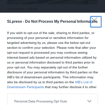
ΠΟΛΙΤΙΣΜΟΣ
ΠΟΙΗΜΑ
Άρτεμις κουροτρόφος
ΜΠΟΥΡΑΣ ΚΩΝΣΤΑΝΤΙΝΟΣ
SLpress -
Do Not Process My Personal Information
13/05/2024
If you wish to opt-out of the sale, sharing to third parties, or
processing of your personal or sensitive information for
targeted advertising by us, please use the below opt-out
section to confirm your selection. Please note that after your
opt-out request is processed you may continue seeing
interest-based ads based on personal information utilized by
us or personal information disclosed to third parties prior to
your opt-out. You may separately opt-out of the further
disclosure of your personal information by third parties on the
IAB’s list of downstream participants. This information may
also be disclosed by us to third parties on the
IAB’s List of
ΕΝΙΣΧΥΣΤΕ ΤΟ
Downstream Participants
that may further disclose it to other
third parties.
ΕΠΙΣΤΡΟΦΗ ΣΤΗΝ ΑΡΧΗ ΤΗΣ ΣΕΛΙΔΑΣ
Στηρίξτε με τη χορηγία σας για να
Personal Data Processing Opt Outs