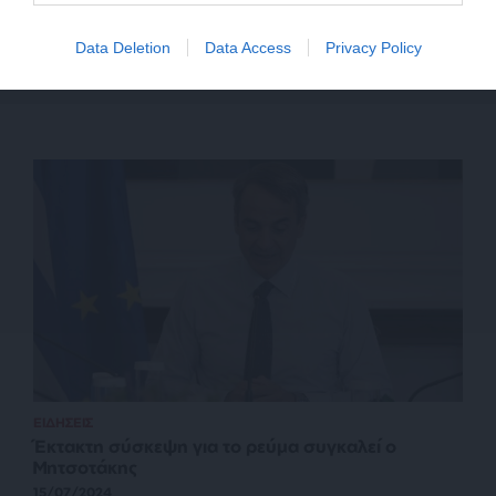
Data Deletion
Data Access
Privacy Policy
ΕΙΔΗΣΕΙΣ
Έκτακτη σύσκεψη για το ρεύμα συγκαλεί ο
Μητσοτάκης
15/07/2024