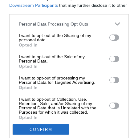
ΕΝΙΣΧΥΣΤΕ ΤΟ
Τον Αύγουστο τα σπουδαία για τις επιδοτήσεις
Downstream Participants
that may further disclose it to other
στους λογαριασμούς ρεύματος
third parties.
ΣΥΝΤΑΞΗ
Στηρίξτε με τη χορηγία σας για να
17/07/2024
Personal Data Processing Opt Outs
επιβιώσει η Αδέσμευτη
I want to opt-out of the Sharing of my
Δημοσιογραφία του SLpress.gr.
personal data.
Opted In
I want to opt-out of the Sale of my
ΔΩΡΕΑ
Personal Data.
Opted In
* Ελάχιστη συνεισφορά 5€
I want to opt-out of processing my
Personal Data for Targeted Advertising.
Opted In
I want to opt-out of Collection, Use,
Retention, Sale, and/or Sharing of my
ΠΟΛΙΤΙΚΗ
ΣΥΝΕΧΗΣ ΕΝΗΜΕΡΩΣΗ
Personal Data that Is Unrelated with the
Purposes for which it was collected.
Ο Μητσοτάκης για ρεύμα, εθνικά και προεδρική
Opted In
εκλογή – Οι αντιδράσεις της αντιπολίτευσης
ΣΥΝΤΑΞΗ
CONFIRM
16/07/2024