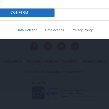
In
CONFIRM
ΕΠΙΚΟΙΝΩΝΙA:
slpress.gr@gmail.com
Data Deletion
Data Access
Privacy Policy
ΔΕΛΤΙΑ ΤΥΠΟΥ:
adv.slpress@gmail.com
ΟΡΟΙ ΧΡΗΣΗΣ
ΠΟΛΙΤΙΚΗ ΑΠΟΡΡΗΤΟΥ
TAYTOTHTA
ΕΡΕΥΝΑ SLPRESS
© SLPress 2026. Σχεδιασμός & Υλοποίηση
BTW
ΜΕΛΟΣ ΤΟΥ
Πιστοποίηση Επιχείρησης
Ηλεκτρονικού Τύπου
Αριθμός Πιστοποίησης: 242218