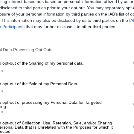
eing interest-based ads based on personal information utilized by us or
ΛΙΤΙΣΜΟΣ
ΒΙΒΛΙΟΚΡΙΤΙΚΗ
disclosed to third parties prior to your opt-out. You may separately opt-
ο Μάτι της Βελόνας και άλλες ιστορίες”
losure of your personal information by third parties on the IAB’s list of
ο βιβλίο της Σοφίας Ελευθερίου
. This information may also be disclosed by us to third parties on the
IA
ΩΝΙΑΔΑ ΠΟΠΗ
Participants
that may further disclose it to other third parties.
11/2024
ΕΝΙΣΧΥΣΤΕ ΤΟ
l Data Processing Opt Outs
Στηρίξτε με τη χορηγία σας για να επιβιώσει
η Αδέσμευτη Δημοσιογραφία του
o opt-out of the Sharing of my personal data.
SLpress.gr.
In
ΕΠΙΣΤΡΟΦΗ ΣΤΗΝ ΑΡΧΗ ΤΗΣ ΣΕΛΙΔΑΣ
o opt-out of the Sale of my Personal Data.
ΔΩΡΕΑ
In
* Ελάχιστη συνεισφορά 5€
to opt-out of processing my Personal Data for Targeted
ΑΡΧΕΙΟ
ing.
In
Ανατρέξτε στην αρθρογραφία του SL Press
από το 2011 μέχρι σήμερα
o opt-out of Collection, Use, Retention, Sale, and/or Sharing
ersonal Data that Is Unrelated with the Purposes for which it
lected.