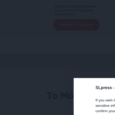
Αδέσμευτη Δημοσιογραφία
χωρίς τη δική σας χορηγία
είναι αδύνατη.
ΕΝΙΣΧΥΣΤΕ ΤΟ SLpress
SLpress 
Το Μάτι της Β
If you wish 
sensitive in
confirm you