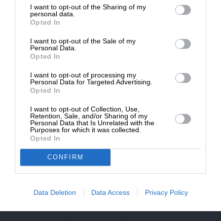
NEWSLETTER
I want to opt-out of the Sharing of my
Δημοσιογραφία του SLpress.gr.
personal data.
Opted In
ΑΡΧΕΙΟ
I want to opt-out of the Sale of my
ΔΩΡΕΑ
Personal Data.
Opted In
* Ελάχιστη συνεισφορά 5€
I want to opt-out of processing my
Personal Data for Targeted Advertising.
Opted In
ΕΝΙΣΧΥΣΤΕ ΤΟ
Αδέσμευτη Δημοσιογραφία χωρίς τη δική σας χορηγία
I want to opt-out of Collection, Use,
Retention, Sale, and/or Sharing of my
είναι αδύνατη.
Personal Data that Is Unrelated with the
Purposes for which it was collected.
Opted In
ΠΑΤΗΣΤΕ ΕΔΩ
CONFIRM
ΕΠΙΚΟΙΝΩΝΙA:
slpress.gr@gmail.com
Data Deletion
Data Access
Privacy Policy
ΔΕΛΤΙΑ ΤΥΠΟΥ:
adv.slpress@gmail.com