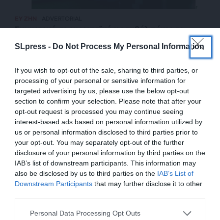
ΕΥ ΖΗΝ
ADVERTORIAL
Συμμετοχή σε ευρωπαϊκά φεστιβάλ πόκερ το
2024
SLpress -
Do Not Process My Personal Information
05/07/2024
If you wish to opt-out of the sale, sharing to third parties, or
processing of your personal or sensitive information for
targeted advertising by us, please use the below opt-out
section to confirm your selection. Please note that after your
opt-out request is processed you may continue seeing
interest-based ads based on personal information utilized by
us or personal information disclosed to third parties prior to
your opt-out. You may separately opt-out of the further
disclosure of your personal information by third parties on the
IAB’s list of downstream participants. This information may
also be disclosed by us to third parties on the
IAB’s List of
ΕΝΙΣΧΥΣΤΕ ΤΟ
Downstream Participants
that may further disclose it to other
third parties.
ΕΠΙΣΤΡΟΦΗ ΣΤΗΝ ΑΡΧΗ ΤΗΣ ΣΕΛΙΔΑΣ
Στηρίξτε με τη χορηγία σας για να
Personal Data Processing Opt Outs