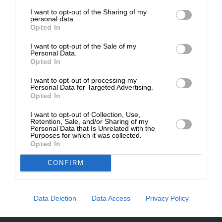
επιβιώσει η Αδέσμευτη
NEWSLETTER
I want to opt-out of the Sharing of my
Δημοσιογραφία του SLpress.gr.
personal data.
Opted In
ΑΡΧΕΙΟ
I want to opt-out of the Sale of my
ΔΩΡΕΑ
Personal Data.
Opted In
* Ελάχιστη συνεισφορά 5€
I want to opt-out of processing my
Personal Data for Targeted Advertising.
Opted In
ΕΝΙΣΧΥΣΤΕ ΤΟ
I want to opt-out of Collection, Use,
Αδέσμευτη Δημοσιογραφία χωρίς τη δική σας χορηγία
Retention, Sale, and/or Sharing of my
είναι αδύνατη.
Personal Data that Is Unrelated with the
Purposes for which it was collected.
Opted In
ΠΑΤΗΣΤΕ ΕΔΩ
CONFIRM
Data Deletion
Data Access
Privacy Policy
ΕΠΙΚΟΙΝΩΝΙA:
slpress.gr@gmail.com
ΔΕΛΤΙΑ ΤΥΠΟΥ:
adv.slpress@gmail.com