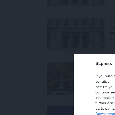
ΕΙΔ
Ττ
συ
20
SLpress 
ΟΙ
Το
If you wish 
υ
sensitive in
ΣΤ
confirm you
01
continue se
information 
further disc
participants
ΕΙΔ
Downstream 