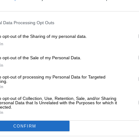
Ε: Πλεόνασμα στο Ισοζύγιο Τρεχουσών
ναλλαγών της χώρας τον Μάιο, για
ΕΝΙΣΧΥΣΤΕ ΤΟ
ώτη φορά μετά από τρία χρόνια
07/2025
l Data Processing Opt Outs
Στηρίξτε με τη χορηγία σας για να επιβιώσει
η Αδέσμευτη Δημοσιογραφία του
o opt-out of the Sharing of my personal data.
SLpress.gr.
In
ΚΟΝΟΜΙΑ
ΘΕΜΑ
ύ χωλαίνει η ελληνική οικονομία –
o opt-out of the Sale of my Personal Data.
ιβεβλημένα μέτρα
ΔΩΡΕΑ
In
ΕΡΓΙΟΥ ΔΗΜΗΤΡΗΣ
/04/2025
* Ελάχιστη συνεισφορά 5€
to opt-out of processing my Personal Data for Targeted
ing.
In
o opt-out of Collection, Use, Retention, Sale, and/or Sharing
ΚΟΝΟΜΙΑ
ΘΕΜΑ
ersonal Data that Is Unrelated with the Purposes for which it
θεση Στουρνάρα: Μάντης κακών η
lected.
In
νάπτυξη από κατανάλωση
ΕΡΓΙΟΥ ΔΗΜΗΤΡΗΣ
CONFIRM
/04/2025