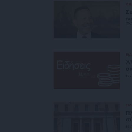
ΟΙ
Συ
ΓΑ
25
ΕΙΔ
Άλ
αν
19
ΕΙΔ
Πλ
σύ
16