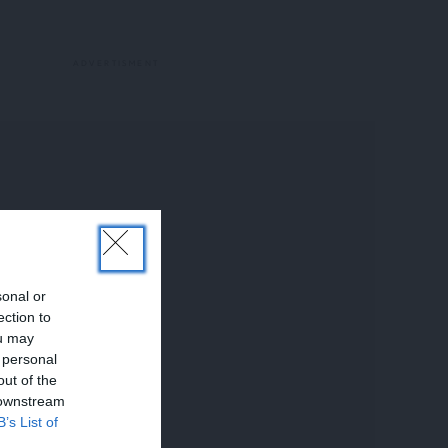
sonal or
ection to
ou may
 personal
out of the
 downstream
B’s List of