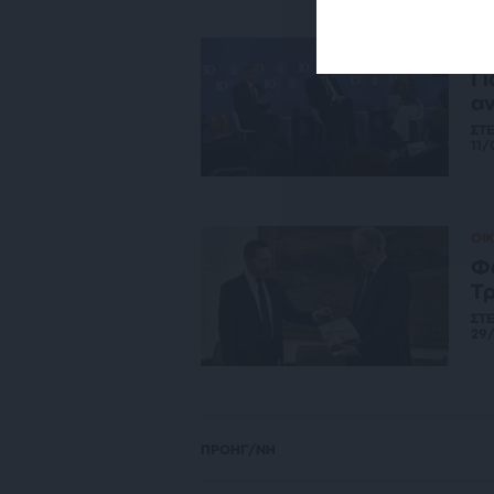
ΟΙ
Γι
αν
ΣΤ
11/
ΟΙ
Φω
Τρ
ΣΤ
29
ΠΡΟΗΓ/ΝΗ