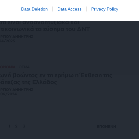
Data Deletion
Data Access
Privacy Policy
ΚΟΝΟΜΙΑ
ΑΝΑΛΥΣΗ
ατί είναι αντιαναπτυξιακά και
τικοινωνικά τα εύσημα του ΔΝΤ
ΕΡΓΙΟΥ ΔΗΜΗΤΡΗΣ
04/2025
ΚΟΝΟΜΙΑ
ΘΕΜΑ
νή βοώντος εν τη ερήμω η Έκθεση της
άπεζας της Ελλάδος
ΕΡΓΙΟΥ ΔΗΜΗΤΡΗΣ
/06/2024
1
2
3
ΕΠΟΜΕΝΗ