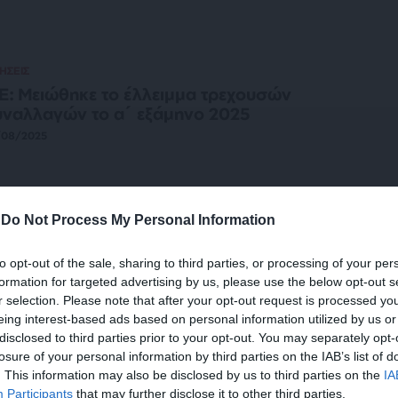
ΗΣΕΙΣ
Ε: Μειώθηκε το έλλειμμα τρεχουσών
ναλλαγών το α΄ εξάμηνο 2025
/08/2025
-
Do Not Process My Personal Information
ΚΟΝΟΜΙΑ
ΑΝΑΛΥΣΗ
 γαρ πολύ των “μεταρρυθμίσεων” γεννά
to opt-out of the sale, sharing to third parties, or processing of your per
περφορολόγηση!
formation for targeted advertising by us, please use the below opt-out s
ΕΡΓΙΟΥ ΔΗΜΗΤΡΗΣ
r selection. Please note that after your opt-out request is processed y
/08/2025
eing interest-based ads based on personal information utilized by us or
disclosed to third parties prior to your opt-out. You may separately opt-
losure of your personal information by third parties on the IAB’s list of
. This information may also be disclosed by us to third parties on the
IA
ΗΣΕΙΣ
Participants
that may further disclose it to other third parties.