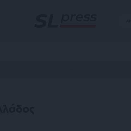
Α
λλάδος