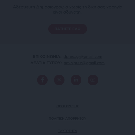
Αδέσμευτη Δημοσιογραφία χωρίς τη δική σας χορηγία
είναι αδύνατη.
ΠΑΤΗΣΤΕ ΕΔΩ
ΕΠΙΚΟΙΝΩΝΙA:
slpress.gr@gmail.com
ΔΕΛΤΙΑ ΤΥΠΟΥ:
adv.slpress@gmail.com
ΟΡΟΙ ΧΡΗΣΗΣ
ΠΟΛΙΤΙΚΗ ΑΠΟΡΡΗΤΟΥ
TAYTOTHTA