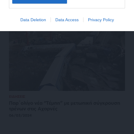
Data Deletion
Data Access
Privacy Policy
ΕΙΔΗΣΕΙΣ
Παρ΄ολίγο νέα “Τέμπη” με μετωπική σύγκρουση
τρένων στις Αχαρνές
06/03/2024