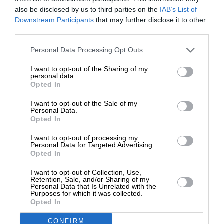
τρένα – “Πονοκέφαλος” και ο Σηκουάνας!
also be disclosed by us to third parties on the
IAB’s List of
29/07/2024
ΕΝΙΣΧΥΣΤΕ ΤΟ
Downstream Participants
that may further disclose it to other
third parties.
Στηρίξτε με τη χορηγία σας για να
Personal Data Processing Opt Outs
επιβιώσει η Αδέσμευτη
I want to opt-out of the Sharing of my
Δημοσιογραφία του SLpress.gr.
personal data.
Opted In
I want to opt-out of the Sale of my
ΔΩΡΕΑ
Personal Data.
Opted In
* Ελάχιστη συνεισφορά 5€
I want to opt-out of processing my
Personal Data for Targeted Advertising.
ΕΙΔΗΣΕΙΣ
Opted In
Γαλλία: Σε δολιοφθορά αποδίδεται το μπλακάουτ
στα τρένα
I want to opt-out of Collection, Use,
Retention, Sale, and/or Sharing of my
26/07/2024
Personal Data that Is Unrelated with the
Purposes for which it was collected.
Opted In
CONFIRM