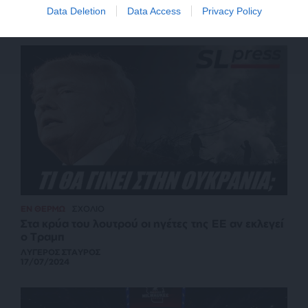
ΑΠΟΣΤΟΛΟΠΟΥΛΟΣ ΑΠΟΣΤΟΛΟΣ
Data Deletion
Data Access
Privacy Policy
20/07/2024
ΕΝ ΘΕΡΜΩ
ΣΧΟΛΙΟ
Στα κρύα του λουτρού οι ηγέτες της ΕΕ αν εκλεγεί
ο Τραμπ
ΛΥΓΕΡΟΣ ΣΤΑΥΡΟΣ
17/07/2024