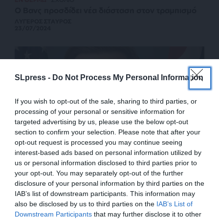
Ο Βανς προσδίδει νέα διάσταση στον τραμπισμό
ΛΥΓΕΡΟΣ ΣΤΑΥΡΟΣ
23/07/2024
SLpress -
Do Not Process My Personal Information
If you wish to opt-out of the sale, sharing to third parties, or
processing of your personal or sensitive information for
targeted advertising by us, please use the below opt-out
section to confirm your selection. Please note that after your
opt-out request is processed you may continue seeing
interest-based ads based on personal information utilized by
us or personal information disclosed to third parties prior to
your opt-out. You may separately opt-out of the further
disclosure of your personal information by third parties on the
IAB’s list of downstream participants. This information may
ΕΙΔΗΣΕΙΣ
also be disclosed by us to third parties on the
IAB’s List of
Ο αντιπρόεδρος του Τραμπ καλεί τον Μπάιντεν να
ΕΝΙΣΧΥΣΤΕ ΤΟ
παραιτηθεί από την προεδρία
Downstream Participants
that may further disclose it to other