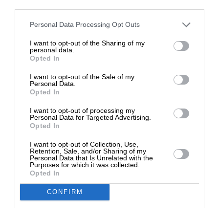
third parties.
20/07/2024
Στηρίξτε με τη χορηγία σας για να
Personal Data Processing Opt Outs
επιβιώσει η Αδέσμευτη
I want to opt-out of the Sharing of my
Δημοσιογραφία του SLpress.gr.
personal data.
Opted In
I want to opt-out of the Sale of my
ΔΩΡΕΑ
Personal Data.
Opted In
* Ελάχιστη συνεισφορά 5€
I want to opt-out of processing my
Personal Data for Targeted Advertising.
Opted In
I want to opt-out of Collection, Use,
Retention, Sale, and/or Sharing of my
Personal Data that Is Unrelated with the
Purposes for which it was collected.
Opted In
CONFIRM
ΔΙΕΘΝΗ
ΑΠΟΨΗ
Η απόπειρα δολοφονίας και ο άλλος Τραμπ