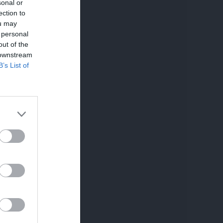
sonal or
ection to
ou may
 personal
out of the
 downstream
B’s List of