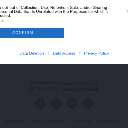
o opt-out of Collection, Use, Retention, Sale, and/or Sharing
ersonal Data that Is Unrelated with the Purposes for which it
lected.
In
ΑΡΧΕΙΟ
Ανατρέξτε στην αρθρογραφία του SL Press
CONFIRM
από το 2011 μέχρι σήμερα
Data Deletion
Data Access
Privacy Policy
ΕΠΙΚΟΙΝΩΝΙA:
slpress.gr@gmail.com
ΔΕΛΤΙΑ ΤΥΠΟΥ:
adv.slpress@gmail.com
ΟΡΟΙ ΧΡΗΣΗΣ
ΠΟΛΙΤΙΚΗ ΑΠΟΡΡΗΤΟΥ
TAYTOTHTA
ΕΡΕΥΝΑ SLPRESS