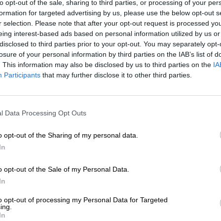
to opt-out of the sale, sharing to third parties, or processing of your per
ΗΣΕΙΣ
formation for targeted advertising by us, please use the below opt-out s
 βαν δεν είχε σύστημα “lane assist” λέει
r selection. Please note that after your opt-out request is processed y
εταιρία που το νοίκιασε στους άτυχους
eing interest-based ads based on personal information utilized by us or
ιλάθλους
disclosed to third parties prior to your opt-out. You may separately opt-
/01/2026
losure of your personal information by third parties on the IAB’s list of
. This information may also be disclosed by us to third parties on the
IA
Participants
that may further disclose it to other third parties.
ΗΣΕΙΣ
ΕΝΙΣΧΥΣΤΕ ΤΟ
ις φλόγες τυλίχτηκε όχημα της
ροπορίας Στρατού μεταφέροντας 13
l Data Processing Opt Outs
Στηρίξτε με τη χορηγία σας για να επιβιώσει
νστόλους
η Αδέσμευτη Δημοσιογραφία του
o opt-out of the Sharing of my personal data.
/05/2025
SLpress.gr.
In
o opt-out of the Sale of my Personal Data.
ΔΩΡΕΑ
In
* Ελάχιστη συνεισφορά 5€
to opt-out of processing my Personal Data for Targeted
ing.
In
ΕΠΙΣΤΡΟΦΗ ΣΤΗΝ ΑΡΧΗ ΤΗΣ ΣΕΛΙΔΑΣ