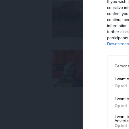
If you wish 
ΕΙΔ
sensitive in
Το
confirm you
η 
continue se
φ
information 
28
further disc
participants
Downstream 
ΕΙΔ
Στ
Αε
Persona
ε
I want t
20
Opted 
I want t
Opted 
I want 
Advertis
Opted 