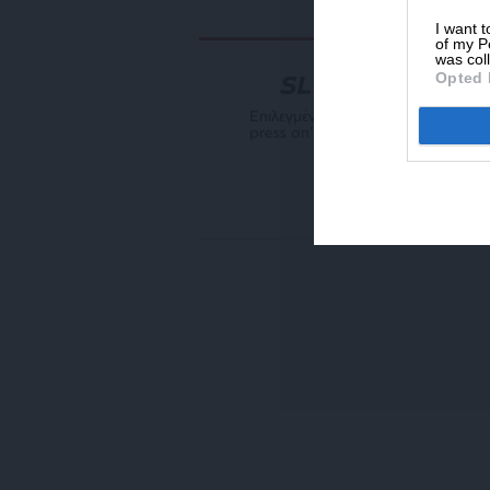
I want t
of my P
was col
Opted 
NEWSLETTER
Επιλεγμένη αρθρογραφία του SL
press απ’ευθείας στο e-mail σας
ΕΓΓΡΑΦΗ