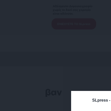
Αδέσμευτη Δημοσιογραφία
χωρίς τη δική σας χορηγία
είναι αδύνατη.
ΕΝΙΣΧΥΣΤΕ ΤΟ SLpress
βαν
SLpress 