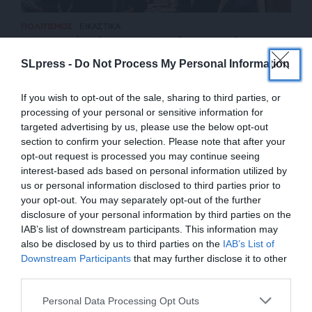
ΠΟΛΙΤΙΣΜΟΣ
ΕΙΚΑΣΤΙΚΑ
Ο σκοτεινός κόσμος του Βασίλη Αντωνάκου
ΣΤΕΦΑΝΙΔΗΣ ΜΑΝΟΣ
SLpress -
Do Not Process My Personal Information
14/05/2026
If you wish to opt-out of the sale, sharing to third parties, or
processing of your personal or sensitive information for
targeted advertising by us, please use the below opt-out
section to confirm your selection. Please note that after your
opt-out request is processed you may continue seeing
interest-based ads based on personal information utilized by
us or personal information disclosed to third parties prior to
your opt-out. You may separately opt-out of the further
disclosure of your personal information by third parties on the
IAB’s list of downstream participants. This information may
also be disclosed by us to third parties on the
IAB’s List of
ΕΝΙΣΧΥΣΤΕ ΤΟ
Downstream Participants
that may further disclose it to other
third parties.
ΕΠΙΣΤΡΟΦΗ ΣΤΗΝ ΑΡΧΗ ΤΗΣ ΣΕΛΙΔΑΣ
Στηρίξτε με τη χορηγία σας για να
Personal Data Processing Opt Outs