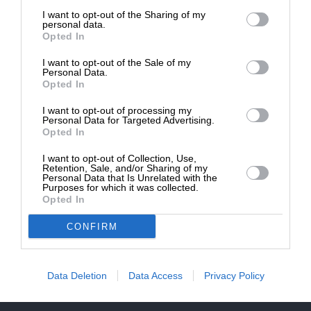
επιβιώσει η Αδέσμευτη
NEWSLETTER
I want to opt-out of the Sharing of my
Δημοσιογραφία του SLpress.gr.
personal data.
Opted In
ΑΡΧΕΙΟ
I want to opt-out of the Sale of my
ΔΩΡΕΑ
Personal Data.
Opted In
* Ελάχιστη συνεισφορά 5€
I want to opt-out of processing my
Personal Data for Targeted Advertising.
Opted In
ΕΝΙΣΧΥΣΤΕ ΤΟ
I want to opt-out of Collection, Use,
Αδέσμευτη Δημοσιογραφία χωρίς τη δική σας χορηγία
Retention, Sale, and/or Sharing of my
είναι αδύνατη.
Personal Data that Is Unrelated with the
Purposes for which it was collected.
Opted In
ΠΑΤΗΣΤΕ ΕΔΩ
CONFIRM
Data Deletion
Data Access
Privacy Policy
ΕΠΙΚΟΙΝΩΝΙA:
slpress.gr@gmail.com
ΔΕΛΤΙΑ ΤΥΠΟΥ:
adv.slpress@gmail.com