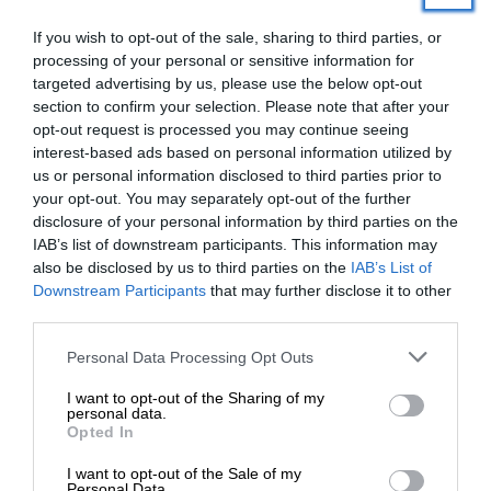
If you wish to opt-out of the sale, sharing to third parties, or
processing of your personal or sensitive information for
targeted advertising by us, please use the below opt-out
section to confirm your selection. Please note that after your
opt-out request is processed you may continue seeing
interest-based ads based on personal information utilized by
us or personal information disclosed to third parties prior to
your opt-out. You may separately opt-out of the further
disclosure of your personal information by third parties on the
IAB’s list of downstream participants. This information may
also be disclosed by us to third parties on the
IAB’s List of
ΕΝΙΣΧΥΣΤΕ ΤΟ
Downstream Participants
that may further disclose it to other
third parties.
Στηρίξτε με τη χορηγία σας για να
ΚΟΙΝΩΝΙΑ
ΡΕΠΟΡΤΑΖ
Personal Data Processing Opt Outs
Νέα τροπή στον θάνατο Καλογήρου – Στο
επιβιώσει η Αδέσμευτη
Ανθρωποκτονιών η υπόθεση
I want to opt-out of the Sharing of my
Δημοσιογραφία του SLpress.gr.
personal data.
ΣΥΝΤΑΞΗ
Opted In
02/04/2025
I want to opt-out of the Sale of my
ΔΩΡΕΑ
Personal Data.