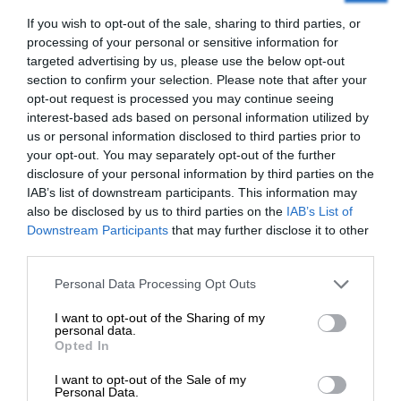
If you wish to opt-out of the sale, sharing to third parties, or
processing of your personal or sensitive information for
targeted advertising by us, please use the below opt-out
section to confirm your selection. Please note that after your
opt-out request is processed you may continue seeing
interest-based ads based on personal information utilized by
us or personal information disclosed to third parties prior to
your opt-out. You may separately opt-out of the further
disclosure of your personal information by third parties on the
IAB’s list of downstream participants. This information may
also be disclosed by us to third parties on the
IAB’s List of
ΕΝΙΣΧΥΣΤΕ ΤΟ
Downstream Participants
that may further disclose it to other
third parties.
ΕΙΔΗΣΕΙΣ
Στηρίξτε με τη χορηγία σας για να
Personal Data Processing Opt Outs
Άστατος ο καιρός με συννεφιά και πτώση της
επιβιώσει η Αδέσμευτη
θερμοκρασίας – Πού θα βρέξει
I want to opt-out of the Sharing of my
Δημοσιογραφία του SLpress.gr.
21/03/2026
personal data.
Opted In
I want to opt-out of the Sale of my
ΔΩΡΕΑ
Personal Data.