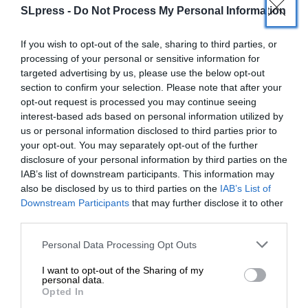
SLpress -
Do Not Process My Personal Information
If you wish to opt-out of the sale, sharing to third parties, or
processing of your personal or sensitive information for
targeted advertising by us, please use the below opt-out
section to confirm your selection. Please note that after your
opt-out request is processed you may continue seeing
interest-based ads based on personal information utilized by
us or personal information disclosed to third parties prior to
your opt-out. You may separately opt-out of the further
disclosure of your personal information by third parties on the
IAB’s list of downstream participants. This information may
also be disclosed by us to third parties on the
IAB’s List of
ΕΝΙΣΧΥΣΤΕ ΤΟ
Downstream Participants
that may further disclose it to other
third parties.
ΙΔΕΕΣ
ΓΝΩΜΗ
Στηρίξτε με τη χορηγία σας για να
Personal Data Processing Opt Outs
Πορεία προς έναν ήπιο ολοκληρωτισμό η woke
επιβιώσει η Αδέσμευτη
κουλτούρα
I want to opt-out of the Sharing of my
Δημοσιογραφία του SLpress.gr.
personal data.
ΣΑΡΗΓΙΑΝΝΙΔΗ ΕΥΓΕΝΙΑ
20/12/2024
Opted In