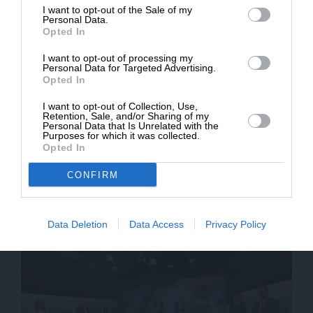
I want to opt-out of the Sale of my
ΔΩΡΕΑ
Personal Data.
Opted In
* Ελάχιστη συνεισφορά 5€
I want to opt-out of processing my
Personal Data for Targeted Advertising.
Opted In
I want to opt-out of Collection, Use,
Retention, Sale, and/or Sharing of my
Personal Data that Is Unrelated with the
Purposes for which it was collected.
Opted In
ΔΙΕΘΝΗ
ΓΝΩΜΗ
CONFIRM
Γιατί ένας Αμερικανός θα ψήφιζε Τραμπ
ΚΟΛΜΕΡ ΚΩΝΣΤΑΝΤΙΝΟΣ
05/11/2024
Data Deletion
Data Access
Privacy Policy