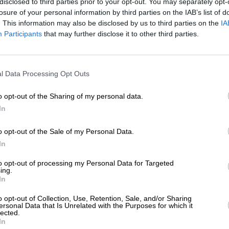
disclosed to third parties prior to your opt-out. You may separately opt-
ΗΣΕΙΣ
losure of your personal information by third parties on the IAB’s list of
κρός ο θείος του Άσαντ
. This information may also be disclosed by us to third parties on the
IA
01/2026
Participants
that may further disclose it to other third parties.
ΕΝΙΣΧΥΣΤΕ ΤΟ
l Data Processing Opt Outs
Στηρίξτε με τη χορηγία σας για να επιβιώσει
η Αδέσμευτη Δημοσιογραφία του
o opt-out of the Sharing of my personal data.
SLpress.gr.
In
o opt-out of the Sale of my Personal Data.
ΕΠΙΣΤΡΟΦΗ ΣΤΗΝ ΑΡΧΗ ΤΗΣ ΣΕΛΙΔΑΣ
ΔΩΡΕΑ
In
* Ελάχιστη συνεισφορά 5€
to opt-out of processing my Personal Data for Targeted
ing.
In
ΑΡΧΕΙΟ
Ανατρέξτε στην αρθρογραφία του SL Press
o opt-out of Collection, Use, Retention, Sale, and/or Sharing
από το 2011 μέχρι σήμερα
ersonal Data that Is Unrelated with the Purposes for which it
lected.
In