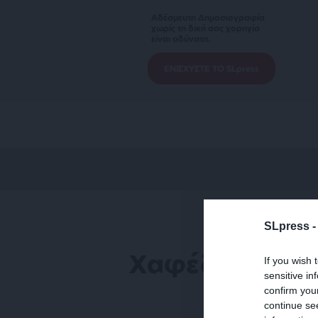
Αδέσμευτη Δημοσιογραφία
χωρίς τη δική σας χορηγία
είναι αδύνατη.
ΕΝΙΣΧΥΣΤΕ ΤΟ SLpress
SLpress 
Χαφέζ
If you wish 
sensitive in
confirm you
continue se