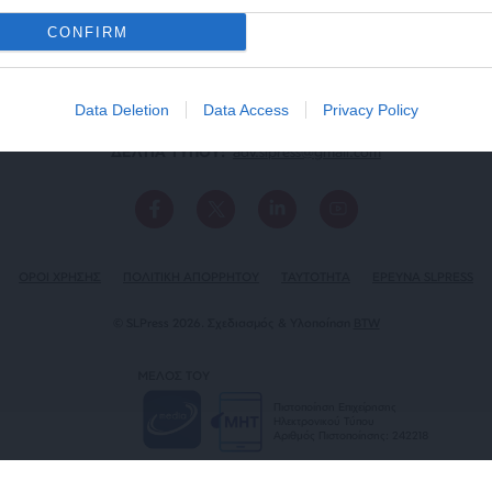
CONFIRM
Data Deletion
Data Access
Privacy Policy
ΕΠΙΚΟΙΝΩΝΙA:
slpress.gr@gmail.com
ΔΕΛΤΙΑ ΤΥΠΟΥ:
adv.slpress@gmail.com
ΟΡΟΙ ΧΡΗΣΗΣ
ΠΟΛΙΤΙΚΗ ΑΠΟΡΡΗΤΟΥ
TAYTOTHTA
ΕΡΕΥΝΑ SLPRESS
© SLPress 2026. Σχεδιασμός & Υλοποίηση
BTW
ΜΕΛΟΣ ΤΟΥ
Πιστοποίηση Επιχείρησης
Ηλεκτρονικού Τύπου
Αριθμός Πιστοποίησης: 242218