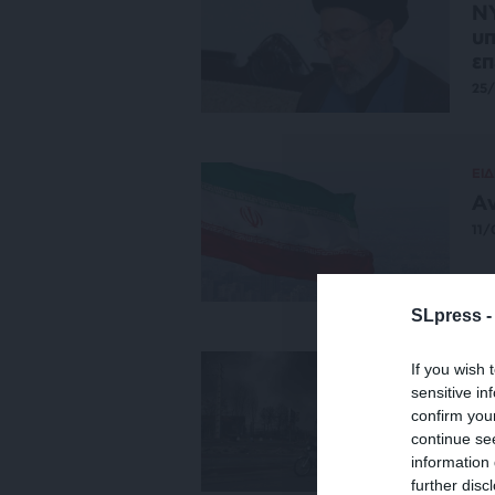
NY
υπ
επ
25
ΕΙΔ
Αν
11/
SLpress 
ΔΙ
If you wish 
Ο 
sensitive in
Μί
confirm you
οι
continue se
information 
ΣΥ
09
further disc