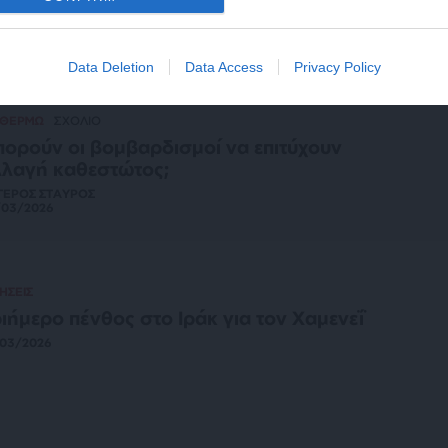
/03/2026
Data Deletion
Data Access
Privacy Policy
 ΘΕΡΜΩ
ΣΧΟΛΙΟ
ορούν οι βομβαρδισμοί να επιτύχουν
λαγή καθεστώτος;
ΓΕΡΟΣ ΣΤΑΥΡΟΣ
/03/2026
ΗΣΕΙΣ
ιήμερο πένθος στο Ιράκ για τον Χαμενεΐ
/03/2026