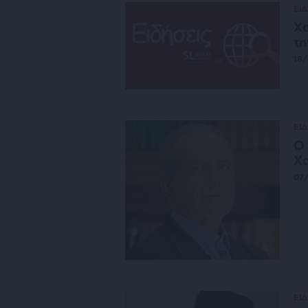
ΕΙΔ
Χα
τη
18
ΕΙΔ
Ο 
Χα
07
ΕΙΔ