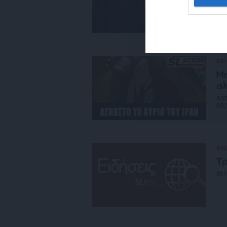
03
ΕΝ
Μπ
αλ
ΛΥ
02
ΕΙΔ
Τρ
01