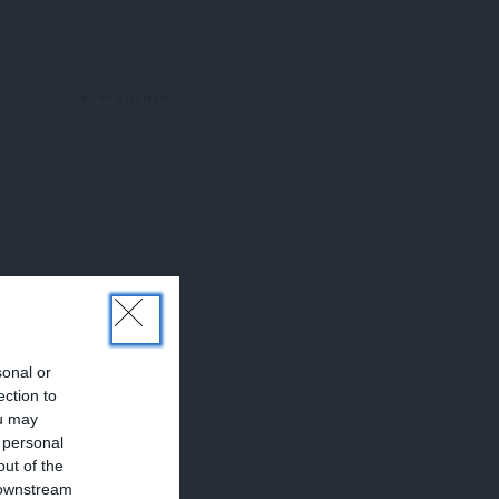
sonal or
ection to
ou may
 personal
out of the
 downstream