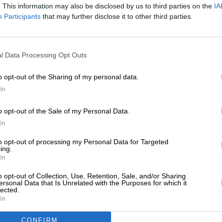
. This information may also be disclosed by us to third parties on the
IA
Participants
that may further disclose it to other third parties.
ΗΣΕΙΣ
γχαρητήρια Πούτιν στον διάδοχο του
ΕΝΙΣΧΥΣΤΕ ΤΟ
νευθέντα Χαμενεΐ
l Data Processing Opt Outs
Στηρίξτε με τη χορηγία σας για να επιβιώσει
/03/2026
η Αδέσμευτη Δημοσιογραφία του
o opt-out of the Sharing of my personal data.
SLpress.gr.
In
o opt-out of the Sale of my Personal Data.
ΗΣΕΙΣ
ΔΩΡΕΑ
Πούτιν συνεχάρη τον Μοτζτάμπα Χαμενεΐ
In
α την ανάληψη της εξουσίας
* Ελάχιστη συνεισφορά 5€
to opt-out of processing my Personal Data for Targeted
/03/2026
ing.
In
o opt-out of Collection, Use, Retention, Sale, and/or Sharing
ersonal Data that Is Unrelated with the Purposes for which it
lected.
ΗΣΕΙΣ
In
ερικανός υφυπουργός: Το Ισραήλ
ότωσε τον Χαμενεΐ
CONFIRM