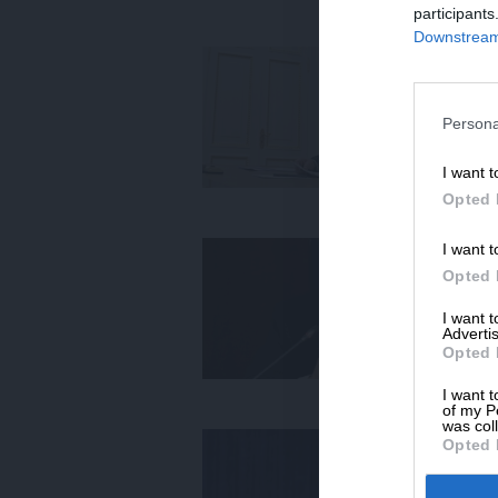
participants
Downstream 
ΕΙΔ
Συ
φο
Persona
09
I want t
Opted 
I want t
ΕΙΔ
Ο 
Opted 
γι
I want 
09
Advertis
Opted 
I want t
of my P
was col
ΕΙΔ
Opted 
Αμ
σκ