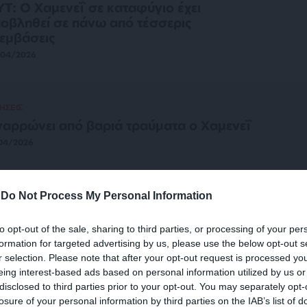
T: Ο Χαμενεΐ σε καταφύγιο έχει
οβληθεί σε πάνω από τέσσερις
εμβάσεις
/04/2026
ΗΣΕΙΣ
αρρώνει από βαριά τραύματα ο Χαμενεΐ
04/2026
-
Do Not Process My Personal Information
ΕΘΝΗ
ΣΥΝΕΧΗΣ ΕΝΗΜΕΡΩΣΗ
to opt-out of the sale, sharing to third parties, or processing of your per
Τραμπ απειλεί να καταλάβει το Ορμούζ! –
formation for targeted advertising by us, please use the below opt-out s
λησε με Πούτιν – Ιράν: Θα κλιμακωθούν
r selection. Please note that after your opt-out request is processed y
 επιθέσεις μας
eing interest-based ads based on personal information utilized by us or
disclosed to third parties prior to your opt-out. You may separately opt-
ΝΤΑΞΗ
/03/2026
losure of your personal information by third parties on the IAB’s list of