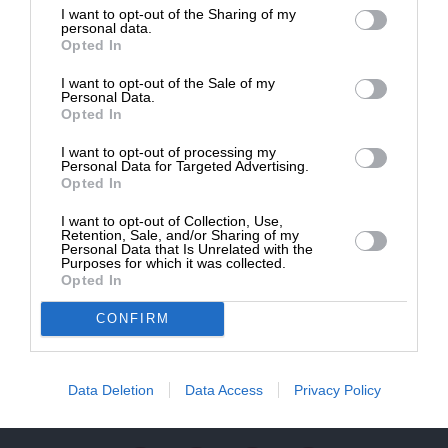
NEWSLETTER
I want to opt-out of the Sharing of my
Δημοσιογραφία του SLpress.gr.
personal data.
Opted In
ΑΡΧΕΙΟ
I want to opt-out of the Sale of my
ΔΩΡΕΑ
Personal Data.
Opted In
* Ελάχιστη συνεισφορά 5€
I want to opt-out of processing my
Personal Data for Targeted Advertising.
Opted In
ΕΝΙΣΧΥΣΤΕ ΤΟ
Αδέσμευτη Δημοσιογραφία χωρίς τη δική σας χορηγία
I want to opt-out of Collection, Use,
Retention, Sale, and/or Sharing of my
είναι αδύνατη.
Personal Data that Is Unrelated with the
Purposes for which it was collected.
Opted In
ΠΑΤΗΣΤΕ ΕΔΩ
CONFIRM
ΕΠΙΚΟΙΝΩΝΙA:
slpress.gr@gmail.com
Data Deletion
Data Access
Privacy Policy
ΔΕΛΤΙΑ ΤΥΠΟΥ:
adv.slpress@gmail.com