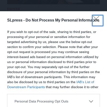
ΕΙΔΗΣΕΙΣ
“Έφυγε” ο δημοσιογράφος Χρήστος Κυρίτσης
29/05/2025
SLpress -
Do Not Process My Personal Information
If you wish to opt-out of the sale, sharing to third parties, or
processing of your personal or sensitive information for
targeted advertising by us, please use the below opt-out
section to confirm your selection. Please note that after your
opt-out request is processed you may continue seeing
interest-based ads based on personal information utilized by
us or personal information disclosed to third parties prior to
your opt-out. You may separately opt-out of the further
disclosure of your personal information by third parties on the
IAB’s list of downstream participants. This information may
also be disclosed by us to third parties on the
IAB’s List of
ΕΝΙΣΧΥΣΤΕ ΤΟ
Downstream Participants
that may further disclose it to other
ΕΠΙΣΤΡΟΦΗ ΣΤΗΝ ΑΡΧΗ ΤΗΣ ΣΕΛΙΔΑΣ
third parties.
Στηρίξτε με τη χορηγία σας για να
Personal Data Processing Opt Outs
επιβιώσει η Αδέσμευτη