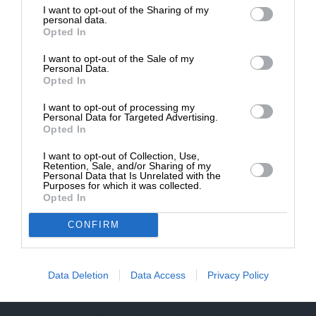
NEWSLETTER
I want to opt-out of the Sharing of my
Δημοσιογραφία του SLpress.gr.
personal data.
Opted In
ΑΡΧΕΙΟ
I want to opt-out of the Sale of my
ΔΩΡΕΑ
Personal Data.
Opted In
* Ελάχιστη συνεισφορά 5€
I want to opt-out of processing my
Personal Data for Targeted Advertising.
Opted In
ΕΝΙΣΧΥΣΤΕ ΤΟ
Αδέσμευτη Δημοσιογραφία χωρίς τη δική σας χορηγία
I want to opt-out of Collection, Use,
Retention, Sale, and/or Sharing of my
είναι αδύνατη.
Personal Data that Is Unrelated with the
Purposes for which it was collected.
Opted In
ΠΑΤΗΣΤΕ ΕΔΩ
CONFIRM
ΕΠΙΚΟΙΝΩΝΙA:
slpress.gr@gmail.com
Data Deletion
Data Access
Privacy Policy
ΔΕΛΤΙΑ ΤΥΠΟΥ:
adv.slpress@gmail.com