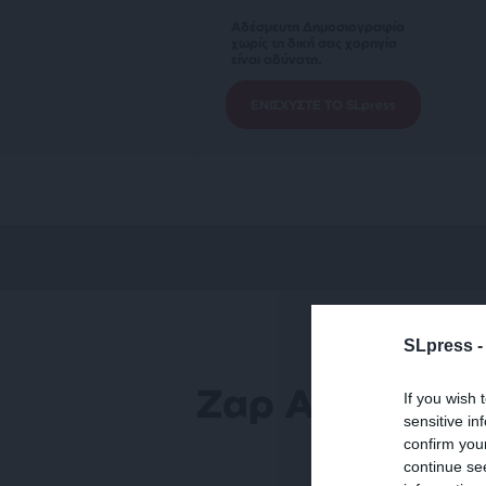
Αδέσμευτη Δημοσιογραφία
χωρίς τη δική σας χορηγία
είναι αδύνατη.
ΕΝΙΣΧΥΣΤΕ ΤΟ SLpress
SLpress 
Ζαρ Αμίρ-Εμπρ
If you wish 
sensitive in
confirm you
continue se