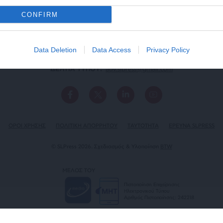
CONFIRM
Data Deletion
Data Access
Privacy Policy
ΕΠΙΚΟΙΝΩΝΙA:
slpress.gr@gmail.com
ΔΕΛΤΙΑ ΤΥΠΟΥ:
adv.slpress@gmail.com
ΟΡΟΙ ΧΡΗΣΗΣ
ΠΟΛΙΤΙΚΗ ΑΠΟΡΡΗΤΟΥ
TAYTOTHTA
ΕΡΕΥΝΑ SLPRESS
© SLPress 2026. Σχεδιασμός & Υλοποίηση
BTW
ΜΕΛΟΣ ΤΟΥ
Πιστοποίηση Επιχείρησης
Ηλεκτρονικού Τύπου
Αριθμός Πιστοποίησης: 242218