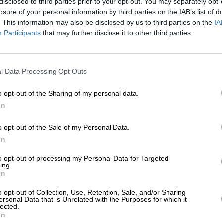
disclosed to third parties prior to your opt-out. You may separately opt-
ΛΙΤΙΣΜΟΣ
ΣΙΝΕΜΑ
losure of your personal information by third parties on the IAB’s list of
atami”: Ταινία για την αντίσταση μιας
. This information may also be disclosed by us to third parties on the
IA
ουντόκα
Participants
that may further disclose it to other third parties.
ΝΟΣ ΧΡΗΣΤΟΣ
01/2025
ΕΝΙΣΧΥΣΤΕ ΤΟ
l Data Processing Opt Outs
Στηρίξτε με τη χορηγία σας για να επιβιώσει
η Αδέσμευτη Δημοσιογραφία του
o opt-out of the Sharing of my personal data.
SLpress.gr.
In
o opt-out of the Sale of my Personal Data.
ΕΠΙΣΤΡΟΦΗ ΣΤΗΝ ΑΡΧΗ ΤΗΣ ΣΕΛΙΔΑΣ
ΔΩΡΕΑ
In
* Ελάχιστη συνεισφορά 5€
to opt-out of processing my Personal Data for Targeted
ing.
In
ΑΡΧΕΙΟ
Ανατρέξτε στην αρθρογραφία του SL Press
o opt-out of Collection, Use, Retention, Sale, and/or Sharing
από το 2011 μέχρι σήμερα
ersonal Data that Is Unrelated with the Purposes for which it
lected.
In