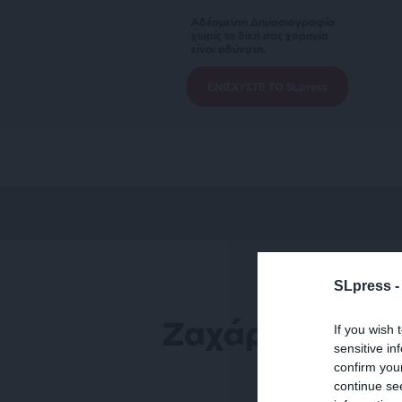
Αδέσμευτη Δημοσιογραφία
χωρίς τη δική σας χορηγία
είναι αδύνατη.
ΕΝΙΣΧΥΣΤΕ ΤΟ SLpress
SLpress 
Ζαχάροβα για 
If you wish 
sensitive in
confirm you
continue se