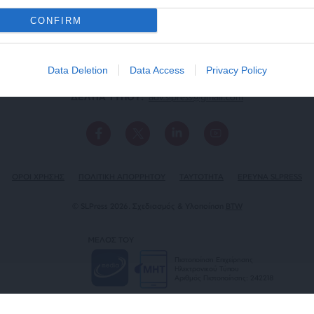
CONFIRM
Data Deletion
Data Access
Privacy Policy
ΕΠΙΚΟΙΝΩΝΙA:
slpress.gr@gmail.com
ΔΕΛΤΙΑ ΤΥΠΟΥ:
adv.slpress@gmail.com
ΟΡΟΙ ΧΡΗΣΗΣ
ΠΟΛΙΤΙΚΗ ΑΠΟΡΡΗΤΟΥ
TAYTOTHTA
ΕΡΕΥΝΑ SLPRESS
© SLPress 2026. Σχεδιασμός & Υλοποίηση
BTW
ΜΕΛΟΣ ΤΟΥ
Πιστοποίηση Επιχείρησης
Ηλεκτρονικού Τύπου
Αριθμός Πιστοποίησης: 242218