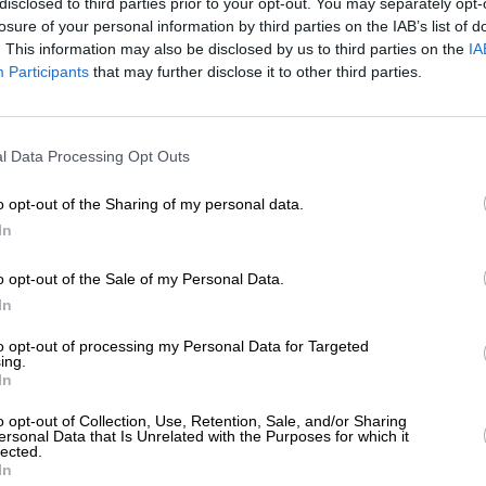
disclosed to third parties prior to your opt-out. You may separately opt-
ΗΣΕΙΣ
losure of your personal information by third parties on the IAB’s list of
Ρωσία προωθεί νέα διακρατική
. This information may also be disclosed by us to third parties on the
IA
μφωνία συνεργασίας με το Ιράν
Participants
that may further disclose it to other third parties.
01/2024
ΕΝΙΣΧΥΣΤΕ ΤΟ
l Data Processing Opt Outs
Στηρίξτε με τη χορηγία σας για να επιβιώσει
η Αδέσμευτη Δημοσιογραφία του
o opt-out of the Sharing of my personal data.
SLpress.gr.
In
o opt-out of the Sale of my Personal Data.
ΕΠΙΣΤΡΟΦΗ ΣΤΗΝ ΑΡΧΗ ΤΗΣ ΣΕΛΙΔΑΣ
ΔΩΡΕΑ
In
* Ελάχιστη συνεισφορά 5€
to opt-out of processing my Personal Data for Targeted
ing.
In
ΑΡΧΕΙΟ
Ανατρέξτε στην αρθρογραφία του SL Press
o opt-out of Collection, Use, Retention, Sale, and/or Sharing
από το 2011 μέχρι σήμερα
ersonal Data that Is Unrelated with the Purposes for which it
lected.
In