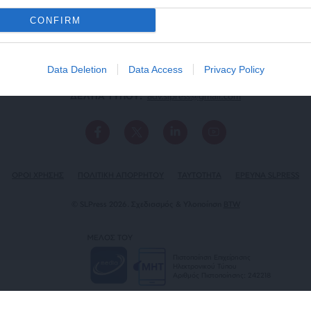
CONFIRM
Data Deletion
Data Access
Privacy Policy
ΕΠΙΚΟΙΝΩΝΙA:
slpress.gr@gmail.com
ΔΕΛΤΙΑ ΤΥΠΟΥ:
adv.slpress@gmail.com
ΟΡΟΙ ΧΡΗΣΗΣ
ΠΟΛΙΤΙΚΗ ΑΠΟΡΡΗΤΟΥ
TAYTOTHTA
ΕΡΕΥΝΑ SLPRESS
© SLPress 2026. Σχεδιασμός & Υλοποίηση
BTW
ΜΕΛΟΣ ΤΟΥ
Πιστοποίηση Επιχείρησης
Ηλεκτρονικού Τύπου
Αριθμός Πιστοποίησης: 242218