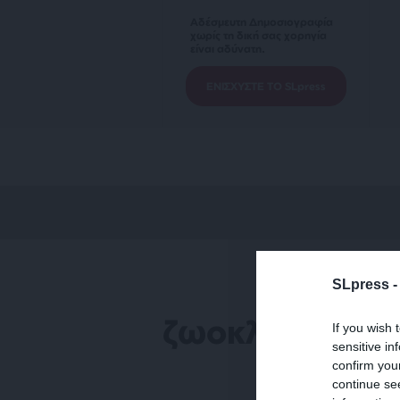
Αδέσμευτη Δημοσιογραφία
χωρίς τη δική σας χορηγία
είναι αδύνατη.
ΕΝΙΣΧΥΣΤΕ ΤΟ SLpress
SLpress 
ζωοκλέφτες
If you wish 
sensitive in
confirm you
continue se