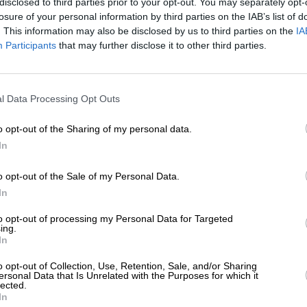
disclosed to third parties prior to your opt-out. You may separately opt-
ΗΣΕΙΣ
losure of your personal information by third parties on the IAB’s list of
κοσι αστυνομικοί φοβήθηκαν
. This information may also be disclosed by us to third parties on the
IA
οκλέφτες και τους έδωσαν πίσω… τα
Participants
that may further disclose it to other third parties.
α που είχαν κλέψει!
/07/2025
ΕΝΙΣΧΥΣΤΕ ΤΟ
l Data Processing Opt Outs
Στηρίξτε με τη χορηγία σας για να επιβιώσει
η Αδέσμευτη Δημοσιογραφία του
o opt-out of the Sharing of my personal data.
SLpress.gr.
In
o opt-out of the Sale of my Personal Data.
ΕΠΙΣΤΡΟΦΗ ΣΤΗΝ ΑΡΧΗ ΤΗΣ ΣΕΛΙΔΑΣ
ΔΩΡΕΑ
In
* Ελάχιστη συνεισφορά 5€
to opt-out of processing my Personal Data for Targeted
ing.
In
ΑΡΧΕΙΟ
Ανατρέξτε στην αρθρογραφία του SL Press
o opt-out of Collection, Use, Retention, Sale, and/or Sharing
από το 2011 μέχρι σήμερα
ersonal Data that Is Unrelated with the Purposes for which it
lected.
In