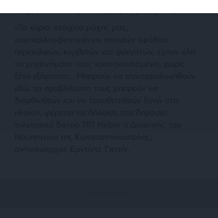
Στόχος η αυτοδυναμία της εγχώριας βιομηχανίας
«Τα κύρια στοιχεία μάχης μας,
συμπεριλαμβανομένων σκαφών εφόδου,
περιπολικών, κορβετών και φρεγατών, έχουν όλα
τα μηχανήματα τους κατασκευασμένα, χωρίς
ξένη εξάρτηση… Μπορούν να συναρμολογηθούν
εδώ, τα προβλήματα τους μπορούν να
διορθωθούν και να τοποθετηθούν ξανά στα
πλοία»
, φέρεται να δήλωσε στο δημόσιο
τηλεοπτικό δίκτυο TRT Haber ο Διοικητής του
Ναυπηγείου της Κωνσταντινούπολης,
αντιναύαρχος Ερντίντς Γιετκίν.