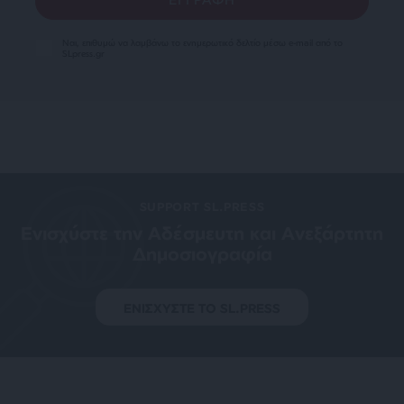
Ναι, επιθυμώ να λαμβάνω το ενημερωτικό δελτίο μέσω e-mail από το
SLpress.gr
SUPPORT SL.PRESS
Ενισχύστε την Aδέσμευτη και Aνεξάρτητη
Δημοσιογραφία
ΕΝΙΣΧΥΣΤΕ ΤΟ SL.PRESS