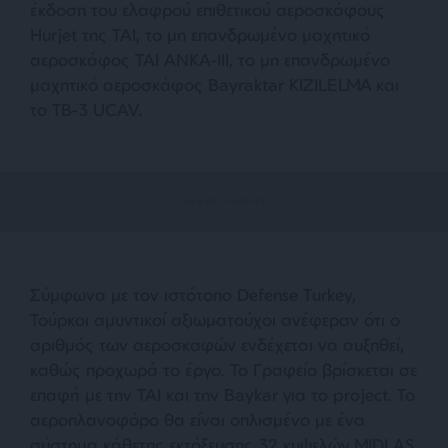
έκδοση του ελαφρού επιθετικού αεροσκάφους
Hurjet της TAI, το μη επανδρωμένο μαχητικό
αεροσκάφος TAI ANKA-III, το μη επανδρωμένο
μαχητικό αεροσκάφος Bayraktar KIZILELMA και
το TB-3 UCAV.
Σύμφωνα με τον ιστότοπο Defense Turkey,
Τούρκοι αμυντικοί αξιωματούχοι ανέφεραν ότι ο
αριθμός των αεροσκαφών ενδέχεται να αυξηθεί,
καθώς προχωρά το έργο. Το Γραφείο βρίσκεται σε
επαφή με την TAI και την Baykar για το project. Το
αεροπλανοφόρο θα είναι οπλισμένο με ένα
σύστημα κάθετης εκτόξευσης 32 κυψελών MIDLAS