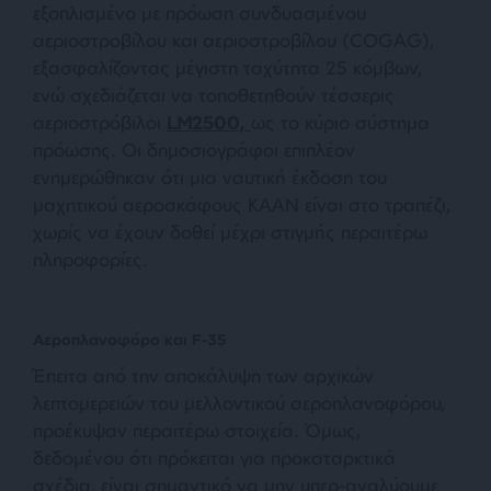
εξοπλισμένο με πρόωση συνδυασμένου
αεριοστροβίλου και αεριοστροβίλου (COGAG),
εξασφαλίζοντας μέγιστη ταχύτητα 25 κόμβων,
ενώ σχεδιάζεται να τοποθετηθούν τέσσερις
αεριοστρόβιλοι
LM2500,
ως το κύριο σύστημα
πρόωσης. Οι δημοσιογράφοι επιπλέον
ενημερώθηκαν ότι μια ναυτική έκδοση του
μαχητικού αεροσκάφους KAAN είναι στο τραπέζι,
χωρίς να έχουν δοθεί μέχρι στιγμής περαιτέρω
πληροφορίες.
Αεροπλανοφόρο και F-35
Έπειτα από την αποκάλυψη των αρχικών
λεπτομερειών του μελλοντικού αεροπλανοφόρου,
προέκυψαν περαιτέρω στοιχεία. Όμως,
δεδομένου ότι πρόκειται για προκαταρκτικά
σχέδια, είναι σημαντικό να μην υπερ-αναλύουμε