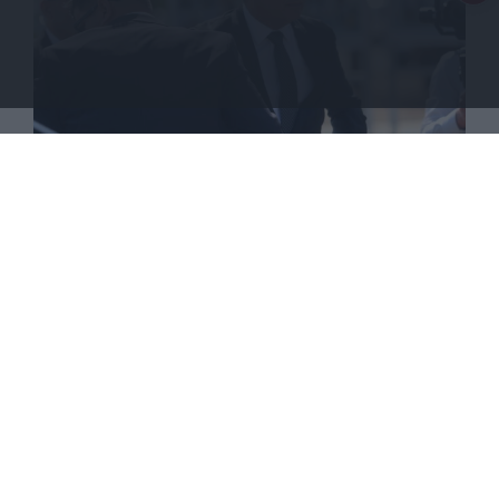
ΕΘΝΙΚΑ
ΑΝΑΛΥΣΗ
Ψηλά στην τουρκική ατζέντα η Κύπρος όχι το
Κυπριακό!
ΕΠΙΣΤΡΟΦΗ ΣΤΗΝ ΑΡΧΗ ΤΗΣ ΣΕΛΙΔΑΣ