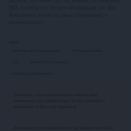
έκδοσης του drone TB2 της Baykar, του Bayraktar
TB3, το οποίο την Τετάρτη ολοκλήρωσε την 30ή
δοκιμαστική πτήση του, όπως ανακοίνωσε ο
κατασκευαστής.
TAGS:
ΤΟΥΡΚΙΚΟ ΑΕΡΟΠΛΑΝΟΦΟΡΟ
ΤΟΥΡΚΙΚΟ ΝΑΥΤΙΚΟ
F-35
ΦΡΕΓΑΤΑ TCG ISTANBUL
ΜΑΧΗΤΙΚΟ ΑΕΡΟΣΚΑΦΟΣ
Οι απόψεις που αναφέρονται στο κείμενο είναι
προσωπικές του αρθρογράφου και δεν εκφράζουν
απαραίτητα τη θέση του SLpress.gr
Απαγορεύεται η αναδημοσίευση του άρθρου από άλλες