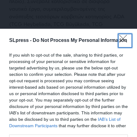
πλοίο). Συνέβαλε καθοριστικά σε διάφορα
ναυτικά έργα, συμπεριλαμβανομένης της
ανάπτυξης τεσσάρων κορβετών κατηγορίας ADA
(TCG Heybeliada, TCG Büyükada, TCG
Burgazada και TCG Kınalıada). Αυτά τα πλοία
τέθηκαν σε υπηρεσία το 2011, το 2013, το 2018 και
SLpress -
Do Not Process My Personal Information
το 2019, αντίστοιχα.
If you wish to opt-out of the sale, sharing to third parties, or
processing of your personal or sensitive information for
Ξεκινώντας με το έργο MILGEM, ξεκίνησαν οι
targeted advertising by us, please use the below opt-out
εργασίες για τις σχεδιαστικές δραστηριότητες του
section to confirm your selection. Please note that after your
“Istif Class Frigate Project”, με στόχο την
opt-out request is processed you may continue seeing
σχεδίαση φρεγάτας με ανώτερες επιχειρησιακές
interest-based ads based on personal information utilized by
λειτουργίες και ικανότητες ελιγμών σε σύγκριση με
us or personal information disclosed to third parties prior to
your opt-out. You may separately opt-out of the further
τις κορβέτες κλάσης ADA. Το πρώτο πλοίο αυτού
disclosure of your personal information by third parties on the
του έργου, η φρεγάτα TCG Istanbul, ναυπηγήθηκε
IAB’s list of downstream participants. This information may
στο Ναυπηγείο της Κωνσταντινουπόλεως και
also be disclosed by us to third parties on the
IAB’s List of
τέθηκε σε λειτουργία νωρίτερα φέτος.
ΕΝΙΣΧΥΣΤΕ ΤΟ
Downstream Participants
that may further disclose it to other
third parties.