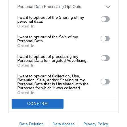
Στηρίξτε με τη χορηγία σας για να
Personal Data Processing Opt Outs
επιβιώσει η Αδέσμευτη
ΔΙΑΒΑΣΤΕ ΑΚΟΜΑ
I want to opt-out of the Sharing of my
Δημοσιογραφία του SLpress.gr.
Οι φρεγάτες Istanbul
personal data.
Opted In
αναβαθμίζουν περαιτέρω το
τουρκικό Ναυτικό
I want to opt-out of the Sale of my
ΔΩΡΕΑ
Personal Data.
Opted In
* Ελάχιστη συνεισφορά 5€
I want to opt-out of processing my
Personal Data for Targeted Advertising.
Opted In
I want to opt-out of Collection, Use,
Η φρεγάτα Istanbul (F-515), σύμφωνα με τους
Retention, Sale, and/or Sharing of my
Τούρκους, έχει εγχώριο ποσοστό παραγωγής
Personal Data that Is Unrelated with the
Purposes for which it was collected.
80%. Διαθέτει σύγχρονα εγχώρια συστήματα,
Opted In
όπως το πυροβόλο MKE Naval Cannon, τους
CONFIRM
αντιπλοϊκούς πυραύλους Atmaca και το σύστημα
εγγύς αεράμυνας GÖKDENIZ.
Data Deletion
Data Access
Privacy Policy