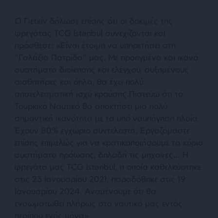
Ο Γιετκίν δήλωσε επίσης ότι οι δοκιμές της
φρεγάτας TCG Istanbul συνεχίζονται και
πρόσθεσε:
«Είναι έτοιμη να υπηρετήσει στη
“Γαλάζια Πατρίδα” μας. Με προηγμένα και ικανά
συστήματα διοίκησης και ελέγχου, αυξημένους
αισθητήρες και όπλα, θα έχει πολύ
αποτελεσματική ισχύ κρούσης
.
Πιστεύω ότι το
Τουρκικό Ναυτικό θα αποκτήσει μια πολύ
σημαντική ικανότητα με τα υπό ναυπήγηση πλοία.
Έχουν 80% εγχώριο συντελεστή. Εργαζόμαστε
επίσης επιμελώς για να κρατικοποιήσουμε τα κύρια
συστήματα πρόωσης, δηλαδή τις μηχανές… Η
φρεγάτα μας TCG Istanbul, η οποία καθελκύστηκε
στις 23 Ιανουαρίου 2021, παραδόθηκε στις 19
Ιανουαρίου 2024. Αναμένουμε ότι θα
ενσωματωθεί πλήρως στο ναυτικό μας εντός
περίπου ενός μήνα»
.