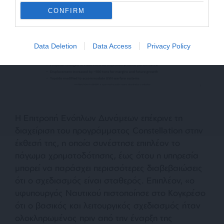
CONFIRM
Data Deletion
Data Access
Privacy Policy
Η Επιτροπή Ενόπλων Δυνάμεων επέκρινε τη
διαχείριση του προγράμματος Constellation στην
έκθεσή της, η οποία συνέστησε επιπλέον το
πάγωμα χρηματοδότησης, έως ότου η υπηρεσία
μπορεί να παράσχει περισσότερες διαβεβαιώσεις
ότι ο σχεδιασμός είναι σταθερός. Επιπλέον,
«ο
υφυπουργός Ναυτικού πιστοποίησε στο Κογκρέσο
ότι ο βασικός και λειτουργικός σχεδιασμός ήταν
ολοκληρωμένος πριν από την έναρξη της