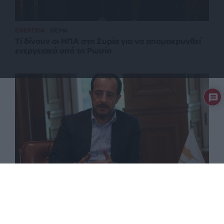
ΕΝΕΡΓΕΙΑ
ΘΕΜΑ
Τί δίνουν οι ΗΠΑ στη Συρία για να απομακρυνθεί
ενεργειακά από τη Ρωσία
ΠΟΛΙΤΙΚΗ
ΑΝΑΛΥΣΗ
Ανασχηματισμός στην Κύπρο με το βλέμμα στις
προεδρικές…