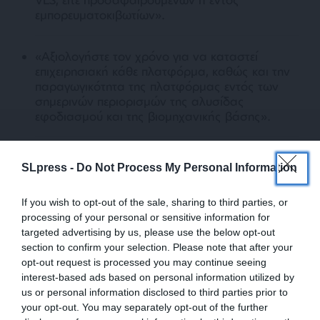
εμπορευματοκιβωτίων»
.
«Αξιολογήστε τον χρόνο για να καταστεί
επιχειρησιακή κάθε πλατφόρμα, καθώς και την
παραγωγικότητα της πλατφόρμας εντός των
σημερινών περιορισμών της αλυσίδας
εφοδιασμού και της βιομηχανικής βάσης»
.
«Παρέχετε εκτιμήσεις κόστους και επιπτώσεις
SLpress -
Do Not Process My Personal Information
στο ανθρώπινο δυναμικό για κάθε
πλατφόρμα»
.
If you wish to opt-out of the sale, sharing to third parties, or
processing of your personal or sensitive information for
targeted advertising by us, please use the below opt-out
section to confirm your selection. Please note that after your
Ο δεύτερος όρος εδώ είναι αξιοσημείωτος,
opt-out request is processed you may continue seeing
δεδομένου ότι αυτό ήταν το ακριβές σχέδιο για
interest-based ads based on personal information utilized by
την κλάση Constellation, ένα σχέδιο που
us or personal information disclosed to third parties prior to
your opt-out. You may separately opt-out of the further
φαινομενικά βασίζεται σε αυτό της γαλλο-ιταλικής