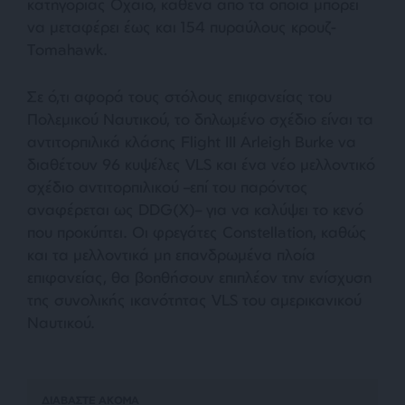
κατηγορίας Οχάιο, καθένα από τα οποία μπορεί
να μεταφέρει έως και 154 πυραύλους κρουζ-
Τomahawk.
Σε ό,τι αφορά τους στόλους επιφανείας του
Πολεμικού Ναυτικού, το δηλωμένο σχέδιο είναι τα
αντιτορπιλικά κλάσης Flight III Arleigh Burke να
διαθέτουν 96 κυψέλες VLS και ένα νέο μελλοντικό
σχέδιο αντιτορπιλικού –επί του παρόντος
αναφέρεται ως DDG(X)– για να καλύψει το κενό
που προκύπτει. Οι φρεγάτες Constellation, καθώς
και τα μελλοντικά μη επανδρωμένα πλοία
επιφανείας, θα βοηθήσουν επιπλέον την ενίσχυση
της συνολικής ικανότητας VLS του αμερικανικού
Ναυτικού.
ΔΙΑΒΑΣΤΕ ΑΚΟΜΑ