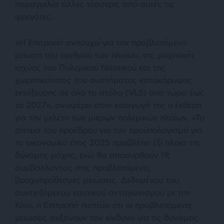
παραγγελία άλλες τέσσερις από αυτές τις
φρεγάτες.
«Η Επιτροπή ανησυχεί για την προβλεπόμενη
μείωση του αριθμού των πλοίων, της μαχητικής
ισχύος του Πολεμικού Ναυτικού και της
χωρητικότητας του συστήματος κατακόρυφης
εκτόξευσης σε όλο το στόλο
(VLS)
από τώρα έως
το 2027»
, αναφέρει στην εισαγωγή της η έκθεση
για την μελέτη των μικρών πολεμικών πλοίων.
«Το
αίτημα του προέδρου για τον προϋπολογισμό για
το οικονομικό έτος 2025 προβλέπει έξι πλοία της
δύναμης μάχης, ενώ θα αποσυρθούν 19,
συμβάλλοντας στις προβλεπόμενες
βραχυπρόθεσμες μειώσεις. Δεδομένου του
συνεχιζόμενου ναυτικού ανταγωνισμού με την
Κίνα, η Επιτροπή πιστεύει ότι οι προβλεπόμενες
μειώσεις αυξάνουν τον κίνδυνο για τις δυνάμεις