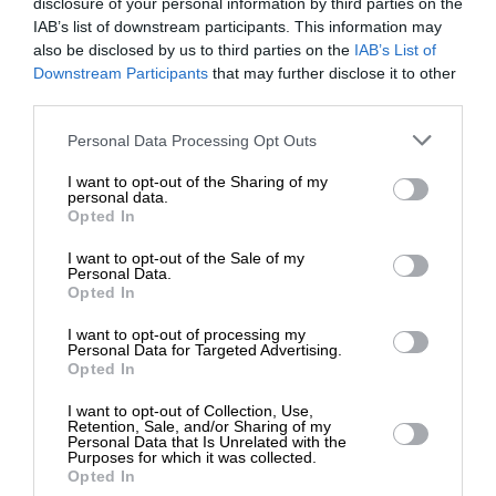
disclosure of your personal information by third parties on the
Fregata Europea Multi-Missione (FREMM) ή
IAB’s list of downstream participants. This information may
European Multi-Mission Frigate. Όπως είναι τώρα
also be disclosed by us to third parties on the
IAB’s List of
τα πλοία θα έχουν περίπου 15% κοινοτυπία και οι
ΕΝΙΣΧΥΣΤΕ ΤΟ
Downstream Participants
that may further disclose it to other
αλλαγές θα μπορούσαν να επηρεάσουν αρνητικά
third parties.
την τελική ταχύτητα και άλλες επιχειρησιακές
Στηρίξτε με τη χορηγία σας για να
Personal Data Processing Opt Outs
δυνατότητες, καθώς και το χρονοδιάγραμμα και
επιβιώσει η Αδέσμευτη
το κόστος.
I want to opt-out of the Sharing of my
Δημοσιογραφία του SLpress.gr.
personal data.
Opted In
I want to opt-out of the Sale of my
ΔΩΡΕΑ
Personal Data.
Opted In
* Ελάχιστη συνεισφορά 5€
I want to opt-out of processing my
Personal Data for Targeted Advertising.
Opted In
I want to opt-out of Collection, Use,
Retention, Sale, and/or Sharing of my
Personal Data that Is Unrelated with the
Purposes for which it was collected.
Opted In