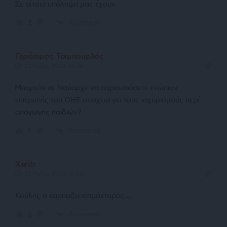
Σε τέτοια υπόληψη μας έχουν.
Απάντηση
3
Γεράσιμος Τσιμπουρλάς
22 Μαΐου 2026 10:36
Μπορείτε κε Ναύαρχε να παρουσιάσετε ενώπιον
επιτροπής του ΟΗΕ στοιχεια για τους ισχυρισμούς περί
απαγωγής παιδιών?
Απάντηση
5
Χardr
22 Μαΐου 2026 13:43
Κούλης ο καρπαζοεισπράκτορας….
Απάντηση
3