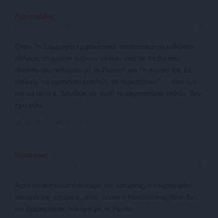
Λαερτιάδης
21 Μαΐου 2026 18:15
Όταν “η Συμμαχία εμφανίστηκε ουσιαστικά να καλύπτει
πλήρως τη χρήση τέτοιων μέσων από το Κίεβο στο
πλαίσιο του πολέμου με τη Ρωσία” και “η ηγεσία της ΕΕ
επέλεξε να αγνοήσει εντελώς το περιστατικό” … τότε ό,τι
και να πεί ο κ. Δένδιας σε αυτό το ακροατήριο απλώς δεν
έχει αξία.
Απάντηση
8
Ηφαιστος
21 Μαΐου 2026 18:38
Αυτή είναι η σωστή πλευρά της ιστορίας, η τουρκοφιλη
πλευρά της ιστορίας, στην οποία ο Μητσοτάκης δίνει δις.
και βρίσκεται σε πόλεμο με τη Ρωσία