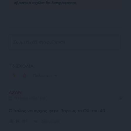
υβριστικά σχόλια θα διαγράφονται.
13
ΣΧΟΛΙΑ
Παλιότερα
AZAN
21 Μαΐου 2026 18:11
Ο Ιταλος ναυαρχος φερει βαρεως το ΟΧΙ του 40.
Απάντηση
15