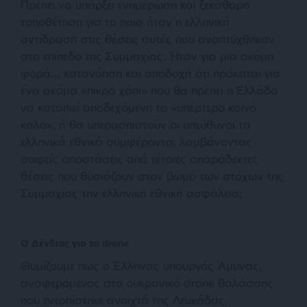
Πρέπει να υπάρξει ενημέρωση και ξεκάθαρη
τοποθέτηση για το ποια ήταν η ελληνική
αντίδραση στις θέσεις αυτές που αναπτύχθηκαν
στο επίπεδο της Συμμαχίας. Ήταν για μια ακόμη
φορά… κατανόηση και αποδοχή ότι πρόκειται για
ένα ακόμα «πικρό χάπι» που θα πρέπει η Ελλάδα
να καταπιεί αποδεχόμενη το «υπέρτερο κοινό
καλό», ή θα υπερασπιστούν οι υπεύθυνοι τα
ελληνικά εθνικά συμφέροντα, λαμβάνοντας
σαφείς αποστάσεις από τέτοιες απαράδεκτες
θέσεις που θυσιάζουν στον βωμό των στόχων της
Συμμαχίας την ελληνική εθνική ασφάλεια;
Ο Δένδιας για το drone
Θυμίζουμε πως ο Έλληνας υπουργός Άμυνας,
αναφερόμενος στο ουκρανικό drone θαλάσσης
που εντοπίστηκε ανοιχτά της Λευκάδας,