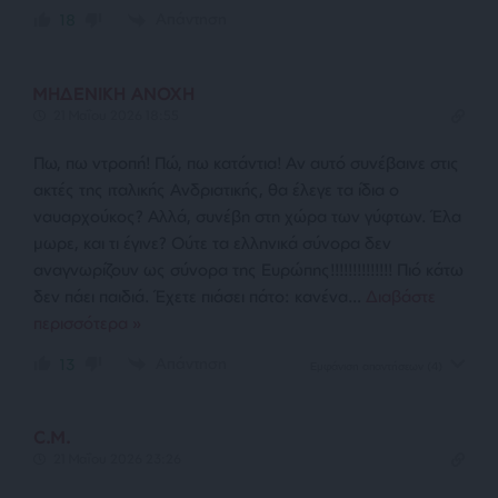
Απάντηση
18
ΜΗΔΕΝΙΚΗ ΑΝΟΧΗ
21 Μαΐου 2026 18:55
Πω, πω ντροπή! Πώ, πω κατάντια! Αν αυτό συνέβαινε στις
ακτές της ιταλικής Ανδριατικής, θα έλεγε τα ίδια ο
ναυαρχούκος? Αλλά, συνέβη στη χώρα των γύφτων. Έλα
μωρε, και τι έγινε? Ούτε τα ελληνικά σύνορα δεν
αναγνωρίζουν ως σύνορα της Ευρώπης!!!!!!!!!!!!!! Πιό κάτω
δεν πάει παιδιά. Έχετε πιάσει πάτο: κανένα
…
Διαβάστε
περισσότερα »
Απάντηση
13
Εμφάνιση απαντήσεων
(4)
C.M.
21 Μαΐου 2026 23:26