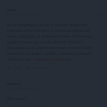
Νίκος
23 Μαΐου 2026 08:27
Να το αντιγράψουν και να το στείλουν πεσκέσι στο
Μπρiντεζι να δω τι θα λένε οι παντοτινοί εχθροί μας
Ιταλοί. Δυστυχώς το προδοτικό πολίτικο σύστημα έχει
κρύψει τα αίσχη των Ιταλών κατά των Ελλήνων
διαχρονικά και με μεγαλύτερη ένταση από την Ιταλική
ενοποίηση που πολλες χιλιάδες ελληνικής καταγωγής
στρατιώτες και
…
Διαβάστε περισσότερα »
Απάντηση
3
Βόρειος
23 Μαΐου 2026 11:13
Έξω τώρα !!