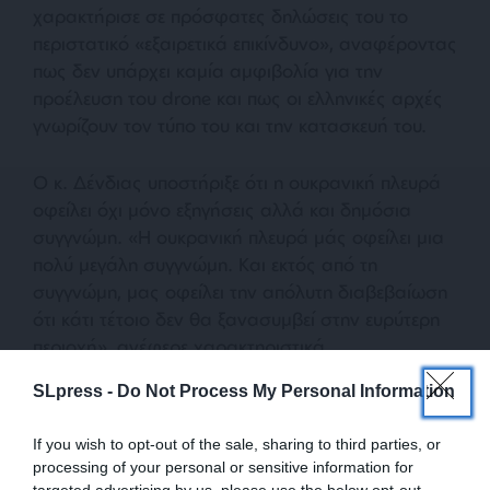
χαρακτήρισε σε πρόσφατες δηλώσεις του το
περιστατικό «εξαιρετικά επικίνδυνο», αναφέροντας
πως δεν υπάρχει καμία αμφιβολία για την
προέλευση του drone και πως οι ελληνικές αρχές
γνωρίζουν τον τύπο του και την κατασκευή του.
Ο κ. Δένδιας υποστήριξε ότι η ουκρανική πλευρά
οφείλει όχι μόνο εξηγήσεις αλλά και δημόσια
συγγνώμη. «Η ουκρανική πλευρά μάς οφείλει μια
πολύ μεγάλη συγγνώμη. Και εκτός από τη
συγγνώμη, μας οφείλει την απόλυτη διαβεβαίωση
ότι κάτι τέτοιο δεν θα ξανασυμβεί στην ευρύτερη
περιοχή», ανέφερε χαρακτηριστικά.
SLpress -
Do Not Process My Personal Information
If you wish to opt-out of the sale, sharing to third parties, or
processing of your personal or sensitive information for
targeted advertising by us, please use the below opt-out