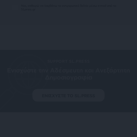
Ναι, επιθυμώ να λαμβάνω το ενημερωτικό δελτίο μέσω e-mail από το
SLpress.gr
SUPPORT SL.PRESS
Ενισχύστε την Aδέσμευτη και Aνεξάρτητη
Δημοσιογραφία
ΕΝΙΣΧΥΣΤΕ ΤΟ SL.PRESS