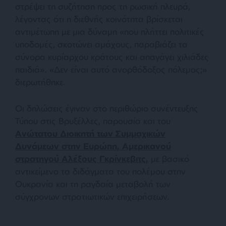
στρέψει τη συζήτηση προς τη ρωσική πλευρά,
λέγοντας ότι η διεθνής κοινότητα βρίσκεται
αντιμέτωπη με μια δύναμη «που πλήττει πολιτικές
υποδομές, σκοτώνει αμάχους, παραβιάζει τα
σύνορα κυρίαρχου κράτους και απαγάγει χιλιάδες
παιδιά». «Δεν είναι αυτό ανορθόδοξος πόλεμος;»
διερωτήθηκε.
Οι δηλώσεις έγιναν στο περιθώριο συνέντευξης
Τύπου στις Βρυξέλλες, παρουσία και του
Ανώτατου Διοικητή των Συμμαχικών
Δυνάμεων στην Ευρώπη, Αμερικανού
στρατηγού Αλέξους Γκρίνκεβιτς,
με βασικό
αντικείμενο τα διδάγματα του πολέμου στην
Ουκρανία και τη ραγδαία μεταβολή των
σύγχρονων στρατιωτικών επιχειρήσεων.