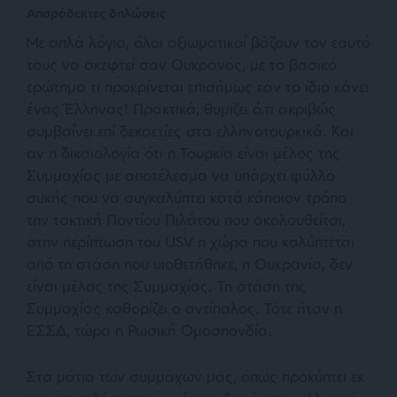
Απαράδεκτες δηλώσεις
Με απλά λόγια, όλοι αξιωματικοί βάζουν τον εαυτό
τους να σκεφτεί σαν Ουκρανός, με το βασικό
ερώτημα τι προκρίνεται επισήμως εάν το ίδιο κάνει
ένας Έλληνας! Πρακτικά, θυμίζει ό,τι ακριβώς
συμβαίνει επί δεκαετίες στα ελληνοτουρκικά. Και
αν η δικαιολογία ότι η Τουρκία είναι μέλος της
Συμμαχίας με αποτέλεσμα να υπάρχει φύλλο
συκής που να συγκαλύπτει κατά κάποιον τρόπο
την τακτική Ποντίου Πιλάτου που ακολουθείται,
στην περίπτωση του USV η χώρα που καλύπτεται
από τη στάση που υιοθετήθηκε, η Ουκρανία, δεν
είναι μέλος της Συμμαχίας. Τη στάση της
Συμμαχίας καθορίζει ο αντίπαλος. Τότε ήταν η
ΕΣΣΔ, τώρα η Ρωσική Ομοσπονδία.
Στα μάτια των συμμάχων μας, όπως προκύπτει εκ