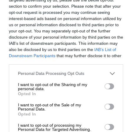
section to confirm your selection. Please note that after your
opt-out request is processed you may continue seeing
Μάλιστα, αποκάλυψε ότι έθεσε το θέμα και στη
interest-based ads based on personal information utilized by
Σύνοδο Υπουργών Άμυνας του ΝΑΤΟ,
us or personal information disclosed to third parties prior to
περιγράφοντας ένα υποθετικό αλλά δραματικό
your opt-out. You may separately opt-out of the further
disclosure of your personal information by third parties on the
σενάριο, σύμφωνα με το οποίο εάν το drone
IAB’s list of downstream participants. This information may
χτυπούσε διερχόμενο κρουαζιερόπλοιο στη
also be disclosed by us to third parties on the
IAB’s List of
Μεσόγειο, οι συνέπειες θα μπορούσαν να είναι
ΕΝΙΣΧΥΣΤΕ ΤΟ
Downstream Participants
that may further disclose it to other
τραγικές. «Πόσους νεκρούς θα είχαμε θρηνήσει;»,
third parties.
διερωτήθηκε, χαρακτηρίζοντας το περιστατικό
Στηρίξτε με τη χορηγία σας για να
Personal Data Processing Opt Outs
«παντελώς απαράδεκτο» και καλώντας όλες τις
επιβιώσει η Αδέσμευτη
μεσογειακές χώρες να τηρήσουν απόλυτη στάση
I want to opt-out of the Sharing of my
Δημοσιογραφία του SLpress.gr.
personal data.
απέναντι σε τέτοιου είδους κινδύνους.
Opted In
I want to opt-out of the Sale of my
ΔΩΡΕΑ
Personal Data.
TAGS:
Opted In
* Ελάχιστη συνεισφορά 5€
ΝΙΚΟΣ ΔΕΝΔΙΑΣ
DRONE
ΛΕΥΚΑΔΑ
ΝΑΤΟ
I want to opt-out of processing my
Personal Data for Targeted Advertising.
ΟΥΚΡΑΝΙΑ