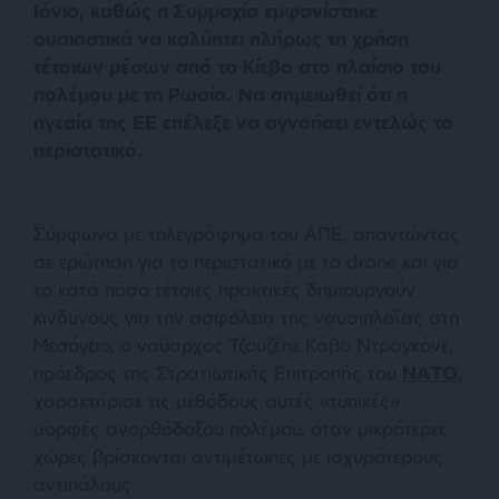
Ιόνιο, καθώς η Συμμαχία εμφανίστηκε
ουσιαστικά να καλύπτει πλήρως τη χρήση
τέτοιων μέσων από το Κίεβο στο πλαίσιο του
πολέμου με τη Ρωσία. Να σημειωθεί ότι η
ηγεσία της ΕΕ επέλεξε να αγνοήσει εντελώς το
περιστατικό.
Σύμφωνα με τηλεγράφημα του ΑΠΕ, απαντώντας
σε ερώτηση για το περιστατικό με το drone και για
το κατά πόσο τέτοιες πρακτικές δημιουργούν
κινδύνους για την ασφάλεια της ναυσιπλοΐας στη
Μεσόγειο, ο ναύαρχος Τζουζέπε Κάβο Ντραγκόνε,
πρόεδρος της Στρατιωτικής Επιτροπής του
ΝΑΤΟ
,
χαρακτήρισε τις μεθόδους αυτές «τυπικές»
μορφές ανορθόδοξου πολέμου, όταν μικρότερες
χώρες βρίσκονται αντιμέτωπες με ισχυρότερους
αντιπάλους.