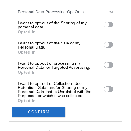
third parties.
Στηρίξτε με τη χορηγία σας για να
Personal Data Processing Opt Outs
επιβιώσει η Αδέσμευτη
I want to opt-out of the Sharing of my
Δημοσιογραφία του SLpress.gr.
personal data.
Opted In
I want to opt-out of the Sale of my
ΔΩΡΕΑ
Personal Data.
Opted In
* Ελάχιστη συνεισφορά 5€
ΠΟΛΙΤΙΚΗ
ΑΠΟΨΗ
I want to opt-out of processing my
Personal Data for Targeted Advertising.
Ιδιωτικά πανεπιστήμια: Το Σύνταγμα και η ουρά
Opted In
της αλεπούς
11/03/2024
I want to opt-out of Collection, Use,
Retention, Sale, and/or Sharing of my
Personal Data that Is Unrelated with the
Purposes for which it was collected.
Opted In
CONFIRM