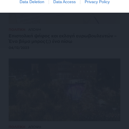
Data Deletion
Data Access
Privacy Policy
ΠΟΛΙΤΙΚΗ
ΑΠΟΨΗ
Επιστολική ψήφος και εκλογή ευρωβουλευτών –
Ένα βήμα μπρος(;) ένα πίσω
04/12/2023
ΠΟΛΙΤΙΚΗ
ΑΠΟΨΗ