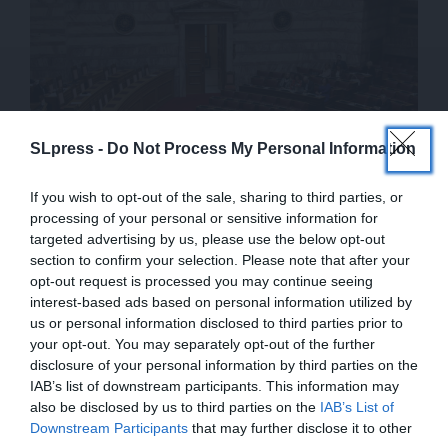
SLpress -
Do Not Process My Personal Information
ΠΟΛΙΤΙΚΗ
ΑΠΟΨΗ
If you wish to opt-out of the sale, sharing to third parties, or
Τέμπη: Ποιες αλλαγές στο Σύνταγμα επιβάλλουν
processing of your personal or sensitive information for
οι 1.400.000 υπογραφές
targeted advertising by us, please use the below opt-out
22/03/2024
section to confirm your selection. Please note that after your
opt-out request is processed you may continue seeing
interest-based ads based on personal information utilized by
us or personal information disclosed to third parties prior to
your opt-out. You may separately opt-out of the further
disclosure of your personal information by third parties on the
IAB’s list of downstream participants. This information may
also be disclosed by us to third parties on the
IAB’s List of
ΕΝΙΣΧΥΣΤΕ ΤΟ
Downstream Participants
that may further disclose it to other