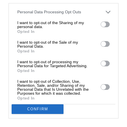
third parties.
Στηρίξτε με τη χορηγία σας για να
Personal Data Processing Opt Outs
επιβιώσει η Αδέσμευτη
I want to opt-out of the Sharing of my
Δημοσιογραφία του SLpress.gr.
personal data.
Opted In
I want to opt-out of the Sale of my
ΔΩΡΕΑ
Personal Data.
Opted In
* Ελάχιστη συνεισφορά 5€
ΠΟΛΙΤΙΚΗ
ΑΝΑΛΥΣΗ
I want to opt-out of processing my
Personal Data for Targeted Advertising.
Σε ολισθηρό μονοπάτι το διεθνές σύστημα – Η
Opted In
επίδραση στα Βαλκάνια
15/05/2024
I want to opt-out of Collection, Use,
Retention, Sale, and/or Sharing of my
Personal Data that Is Unrelated with the
Purposes for which it was collected.
Opted In
CONFIRM