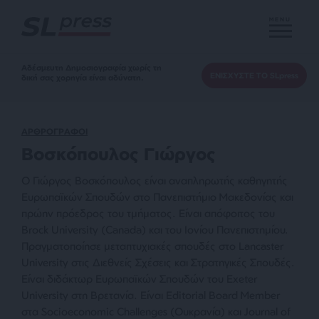
MENU
Αδέσμευτη Δημοσιογραφία χωρίς τη
ΕΝΙΣΧΥΣΤΕ ΤΟ SLpress
δική σας χορηγία είναι αδύνατη.
ΑΡΘΡΟΓΡΑΦΟΙ
Βοσκόπουλος Γιώργος
Ο Γιώργος Βοσκόπουλος είναι αναπληρωτής καθηγητής
Ευρωπαϊκών Σπουδών στο Πανεπιστήμιο Μακεδονίας και
πρώην πρόεδρος του τμήματος. Είναι απόφοιτος του
Brock University (Canada) και του Ιονίου Πανεπιστημίου.
Πραγματοποίησε μεταπτυχιακές σπουδές στο Lancaster
University στις Διεθνείς Σχέσεις και Στρατηγικές Σπουδές.
Είναι διδάκτωρ Ευρωπαϊκών Σπουδών του Exeter
University στη Βρετανία. Είναι Editorial Board Member
στα Socioeconomic Challenges (Ουκρανία) και Journal of