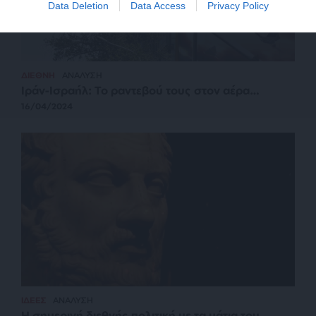
Data Deletion
Data Access
Privacy Policy
ΔΙΕΘΝΗ
ΑΝΑΛΥΣΗ
Ιράν-Ισραήλ: Το ραντεβού τους στον αέρα…
16/04/2024
ΙΔΕΕΣ
ΑΝΑΛΥΣΗ
Η σημερινή διεθνής πολιτική με τα μάτια του