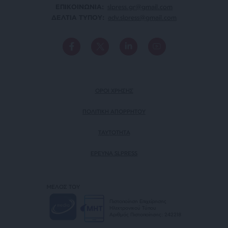
ΕΠΙΚΟΙΝΩΝΙA:
slpress.gr@gmail.com
ΔΕΛΤΙΑ ΤΥΠΟΥ:
adv.slpress@gmail.com
ΟΡΟΙ ΧΡΗΣΗΣ
ΠΟΛΙΤΙΚΗ ΑΠΟΡΡΗΤΟΥ
TAYTOTHTA
ΕΡΕΥΝΑ SLPRESS
ΜΕΛΟΣ ΤΟΥ
Πιστοποίηση Επιχείρησης
Ηλεκτρονικού Τύπου
Αριθμός Πιστοποίησης: 242218