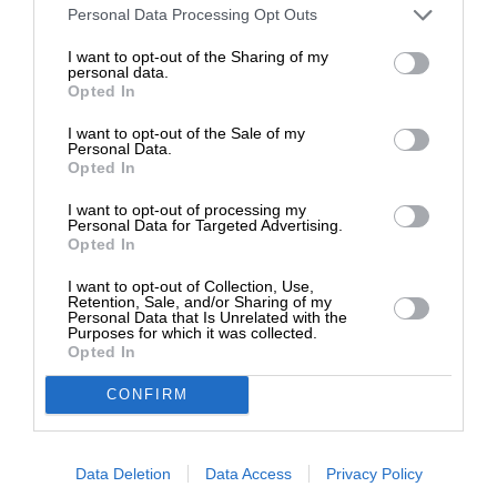
Στηρίξτε με τη χορηγία σας για να
Personal Data Processing Opt Outs
επιβιώσει η Αδέσμευτη
I want to opt-out of the Sharing of my
Δημοσιογραφία του SLpress.gr.
personal data.
Opted In
I want to opt-out of the Sale of my
ΔΩΡΕΑ
Personal Data.
ΙΣΤΟΡΗΜΑΤΑ
Opted In
Οι τρεις μάγοι με τα δώρα – Τι λένε οι ιστορικές
* Ελάχιστη συνεισφορά 5€
πηγές
I want to opt-out of processing my
24/12/2022
Personal Data for Targeted Advertising.
Opted In
I want to opt-out of Collection, Use,
Retention, Sale, and/or Sharing of my
Personal Data that Is Unrelated with the
Purposes for which it was collected.
Opted In
CONFIRM
Data Deletion
Data Access
Privacy Policy