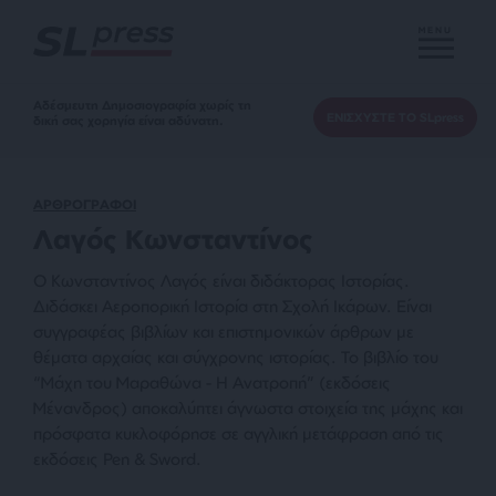
MENU
Αδέσμευτη Δημοσιογραφία χωρίς τη
ΕΝΙΣΧΥΣΤΕ ΤΟ SLpress
δική σας χορηγία είναι αδύνατη.
ΑΡΘΡΟΓΡΑΦΟΙ
Λαγός Κωνσταντίνος
Ο Κωνσταντίνος Λαγός είναι διδάκτορας Ιστορίας.
Διδάσκει Αεροπορική Ιστορία στη Σχολή Ικάρων. Είναι
συγγραφέας βιβλίων και επιστημονικών άρθρων με
θέματα αρχαίας και σύγχρονης ιστορίας. Το βιβλίο του
“Μάχη του Μαραθώνα - Η Ανατροπή” (εκδόσεις
Μένανδρος) αποκαλύπτει άγνωστα στοιχεία της μάχης και
πρόσφατα κυκλοφόρησε σε αγγλική μετάφραση από τις
εκδόσεις Pen & Sword.