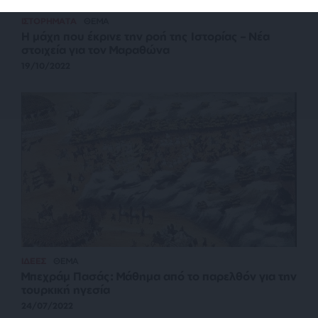
ΙΣΤΟΡΗΜΑΤΑ
ΘΕΜΑ
Η μάχη που έκρινε την ροή της Ιστορίας – Νέα
στοιχεία για τον Μαραθώνα
19/10/2022
ΙΔΕΕΣ
ΘΕΜΑ
Μπεχράμ Πασάς: Μάθημα από το παρελθόν για την
τουρκική ηγεσία
24/07/2022