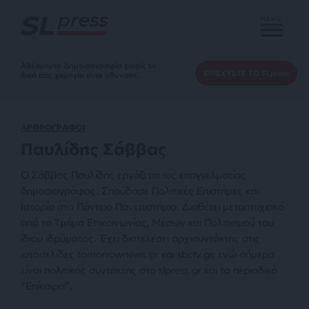
MENU
Αδέσμευτη Δημοσιογραφία χωρίς τη
ΕΝΙΣΧΥΣΤΕ ΤΟ SLpress
δική σας χορηγία είναι αδύνατη.
ΑΡΘΡΟΓΡΑΦΟΙ
Παυλίδης Σάββας
Ο Σάββας Παυλίδης εργάζεται ως επαγγελματίας
δημοσιογράφος. Σπούδασε Πολιτικές Επιστήμες και
Ιστορία στο Πάντειο Πανεπιστήμιο. Διαθέτει μεταπτυχιακό
από το Τμήμα Επικοινωνίας, Μέσων και Πολιτισμού του
ίδιου ιδρύματος. Έχει διατελέσει αρχισυντάκτης στις
ιστοσελίδες
tomorrownews.gr
και
sbctv.gr
, ενώ σήμερα
είναι πολιτικός συντάκτης στο
slpress.gr
και το περιοδικό
“Επίκαιρα”.