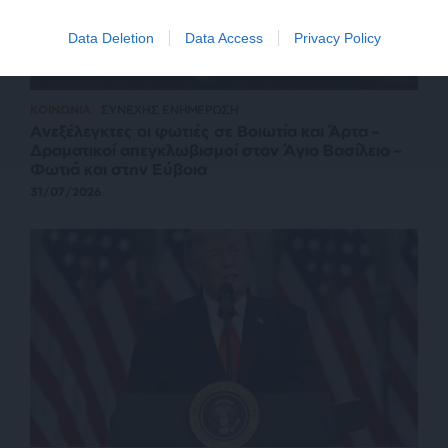
Data Deletion
Data Access
Privacy Policy
ΚΟΙΝΩΝΙΑ
ΣΥΝΕΧΗΣ ΕΝΗΜΕΡΩΣΗ
Ανεξέλεγκτες οι φωτιές σε Βοιωτία και Άρτα –
Δραματικοί απεγκλωβισμοί στον Άγιο Βασίλειο –
Φωτιά και στην Εύβοια
31/07/2026