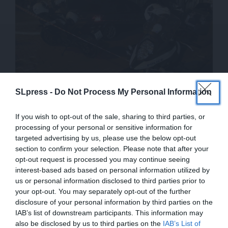
SLpress -
Do Not Process My Personal Information
ΚΟΙΝΩΝΙΑ
ΡΕΠΟΡΤΑΖ
Κυψέλη: Αναφορές για θρησκευτικό κίνητρο πίσω
If you wish to opt-out of the sale, sharing to third parties, or
από την άγρια δολοφονία γυναίκας από Αφγανό
processing of your personal or sensitive information for
02/08/2026
targeted advertising by us, please use the below opt-out
section to confirm your selection. Please note that after your
opt-out request is processed you may continue seeing
interest-based ads based on personal information utilized by
us or personal information disclosed to third parties prior to
your opt-out. You may separately opt-out of the further
disclosure of your personal information by third parties on the
IAB’s list of downstream participants. This information may
also be disclosed by us to third parties on the
IAB’s List of