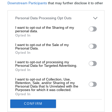
ΕΝΙΣΧΥΣΤΕ ΤΟ
Downstream Participants
that may further disclose it to other
third parties.
Στηρίξτε με τη χορηγία σας για να
Personal Data Processing Opt Outs
επιβιώσει η Αδέσμευτη
I want to opt-out of the Sharing of my
Δημοσιογραφία του SLpress.gr.
personal data.
Opted In
I want to opt-out of the Sale of my
ΔΩΡΕΑ
Personal Data.
Opted In
ΚΟΙΝΩΝΙΑ
ΣΥΝΕΧΗΣ ΕΝΗΜΕΡΩΣΗ
* Ελάχιστη συνεισφορά 5€
Κόλαση στο Πόρτο Γερμενό – Μάχη με πύρινα
I want to opt-out of processing my
μέτωπα – Συλλήψεις για τις πυρκαγιές
Personal Data for Targeted Advertising.
Opted In
01/08/2026
I want to opt-out of Collection, Use,
Retention, Sale, and/or Sharing of my
Personal Data that Is Unrelated with the
Purposes for which it was collected.
Opted In
CONFIRM