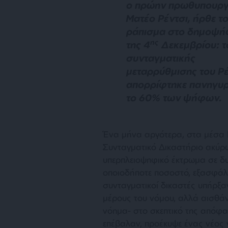
ο πρώην πρωθυπουρ
Ματέο Ρέντσι, ήρθε τ
ράπισμα στο δημοψή
ης
της 4
Δεκεμβρίου: τ
συνταγματικής
μεταρρύθμισης του Ρέ
απορρίφτηκε πανηγυρ
το 60% των ψήφων.
Έ
να μήνα αργότερα, στα μέσα 
Συνταγματικό Δικαστήριο ακύρω
υπερπλειοψηφικό έκτρωμα σε δυ
οποιοδήποτε ποσοστό, εξασφάλι
συνταγματικοί δικαστές υπήρξα
μέρους του νόμου, αλλά αισθά
νόημα- στο σκεπτικό της απόφασ
επέβαλαν, προέκυψε ένας νέος 