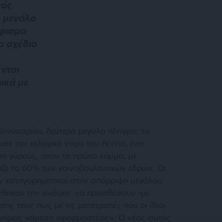
γός
ο μεγάλο
φισμα
ο σχέδιο
ντσι
ικά με
Ιανουαρίου, δεύτερο μεγάλο πλήγμα: το
σε τον εκλογικό νόμο του Ρέντσι, ένα
ο γύρους, όπου το πρώτο κόμμα, με
ζε το 60% των κοινοβουλευτικών εδρών. Οι
ν κατηγορηματικοί στην απόρριψη μεγάλου
νθηκαν την ανάγκη να προσθέσουν -με
ης τους πως με τις μετατροπές που οι ίδιοι
νόμος «
άμεσα εφαρμοστέος
». Ο νέος αυτός