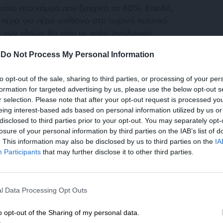
 μόνο στο κόμμα που ξεπερνά το 40%. Επειδή,
 πέρα για πέρα απίθανο στο τωρινό πολιτικό
ή των εδρών θα γίνει με απλή αναλογική.
-
Do Not Process My Personal Information
ψε έτσι με μιας το ιταλικό σκηνικό, καθώς
ωρείτο σε θέση να υψώσει φράγμα στον
to opt-out of the sale, sharing to third parties, or processing of your per
αίτηση του πρώην πρωθυπουργού, το
formation for targeted advertising by us, please use the below opt-out s
μμα διασπάστηκε: η αριστερή πτέρυγα του,
r selection. Please note that after your opt-out request is processed y
Λουίτζι Μπερσάνι και τον πρώην πρωθυπουργό
eing interest-based ads based on personal information utilized by us or
disclosed to third parties prior to your opt-out. You may separately opt-
ν ένα νέο αριστερό κόμμα, που αποκαλείται
losure of your personal information by third parties on the IAB’s list of
νοείται).
. This information may also be disclosed by us to third parties on the
IA
Participants
that may further disclose it to other third parties.
ΕΝΙΣΧΥΣΤΕ ΤΟ
l Data Processing Opt Outs
Στηρίξτε με τη χορηγία σας για να επιβιώσει
η Αδέσμευτη Δημοσιογραφία του
o opt-out of the Sharing of my personal data.