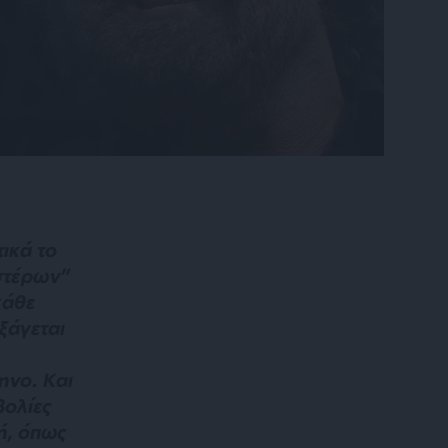
ικά το
στέρων”
κάθε
ξάγεται
ηνο. Και
βολίες
ή, όπως