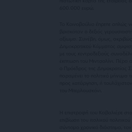
πιστωτική κάρτα της εταιρείας 
600.000 ευρώ.
Το Κοινοβούλιο έπρεπε απλώς ν
βρισκόταν ο δεξιός γερουσιαστή
αξίωμα. Συνέβη, όμως, ακριβώς 
Δημοκρατικού Κόμματος αμφισβ
με τους κεντροδεξιούς συναδέλ
έκπτωση του Μιντσολίνι. Πέρα 
ο Πρόεδρος της Δημοκρατίας Σέ
παραμένει το πολιτικό μήνυμα 
προς κατάργηση, ή τουλάχιστον
του Μπερλουσκόνι.
Η επιστροφή του Καβαλιέρε στο
επιβίωση του ιταλικού πολιτικ
σύντομο χρονικό διάστημα, τον