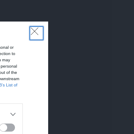
sonal or
ection to
ou may
 personal
out of the
 downstream
B’s List of