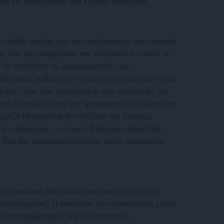
όλα τα προσωπικά του έξοδα, συνολικά
α λάβει υπόψη του την κατάσταση στην οποία
ς και να επικυρώσει την έκπτωσή του από το
το αντίθετο: οι γερουσιαστές του
ήτησαν ευθέως το νόμο και σχημάτισαν μαζί
φους τους μια πλειοψηφία που απέρριψε την
από τη νομιμότητα της ψηφοφορίας (θέμα που
ρτζο Ματαρέλα δεν θέλησε να εγείρει),
της απόφασης: ο νόμος Σεβερίνο οδηγείται
 δεν θα εφαρμοστεί πλέον στην περίπτωση
 προσκήνιο θεωρείται απαραίτητη για την
ού συστήματος. Η απουσία του προκάλεσε, μέσα
 κατακερματισμό της συντηρητικής