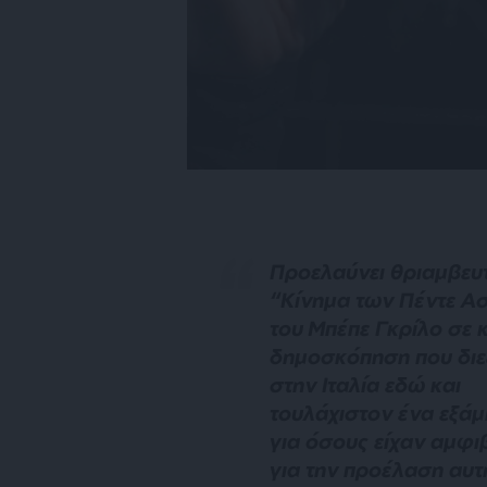
Προελαύνει θριαμβευτ
“Κίνημα των Πέντε Α
του Μπέπε Γκρίλο σε 
δημοσκόπηση που διε
στην Ιταλία εδώ και
τουλάχιστον ένα εξάμ
για όσους είχαν αμφι
για την προέλαση αυτ