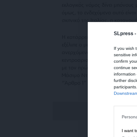
εκλογικός νόμος δίνει μπόνους
όμως, το ενδεχόμενο αυτό είναι
σκηνικό της Ιταλίας, η κατανομ
SLpress 
Η κατάρρευση του Ρέντσι ανέτρε
εξέλιπε ο μόνος ηγέτης που θε
If you wish 
ανερχόμενο Γκρίλο. Με την παρ
sensitive in
κεντροαριστερό Δημοκρατικό Κό
confirm you
με τον πρώην γραμματέα Πιερ 
continue se
information 
Μάσιμο Ντ’ Αλέμα δημιούργησα
further disc
“Άρθρο 1” (του Συντάγματος, εν
participants
Downstream 
Persona
I want t