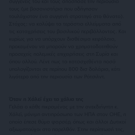
συγγενείς του και τους απόσπασε την περιουσία
τους (με βασανιστήρια που οδήγησαν
τουλάχιστον ένα συγγενή στρατηγό στο θάνατο).
Στόχος: να καλύψει τα τεράστια ελλείμματα από
τις καταχρήσεις του βασιλικού περιβάλλοντος. Και
κυρίως για να υπάρχουν διαθέσιμα κεφάλαια,
προκειμένου να μπορούν να χρηματοδοτηθούν
προσεχείς πολεμικές επιχειρήσεις στη Συρία και
όπου αλλού. Λένε πως τα κατασχεθέντα ποσά
υπολογίζονται σε περίπου 800 δισ δολάρια, κάτι
λιγότερο από την περιουσία των Ρότσιλντ.
Όταν η Χάλεϊ έχει τα χάλια της
Γελάει ο κάθε πικραμένος με την ανεκδιήγητη κ.
Χάλεϊ, μόνιμη αντιπρόσωπο των ΗΠΑ στον ΟΗΕ, η
οποία έπεσε θύμα φαρσέρ, όπως και άλλοι Δυτικοί
αξιωματούχοι στο παρελθόν. Στην περίπτωσή της,