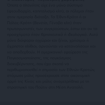
Όποτε ο πλανήτης είχε ένα μόνο σύστημα
(φεουδαρχία, καπιταλισμό κλπ), οι πόλεμοι ήταν
στην ημερησία διάταξη. Τα Έθνη-Κράτη ή οι
Πόλεις-Κράτη (Βενετία, Γένοβα κλπ) ήταν
πρωταγωνιστές των συγκρούσεων, έστω και αν τα
προσχήματα ήταν θρησκευτικά ή ιδεολογικά. Αυτό
μόνο διάφοροι εγχώριοι και ξένοι, χρήσιμοι ή
άχρηστοι ηλίθιοι, αρνούνται να κατανοήσουν και
να αποδεχθούν. Η αμερικανική εφεύρεση της
Παγκοσμιοποίησης, της παγκόσμιας
διακυβέρνησης, που έχει σκοπό να
περιθωριοποιηθεί η σημασία των Εθνών-Κρατών,
στόμωσε μόλις προσέκρουσε στην οικονομική
ορμή της Κίνας και μόλις αναμετρήθηκε με τη
στρατηγική του Πούτιν στη Μέση Ανατολή.