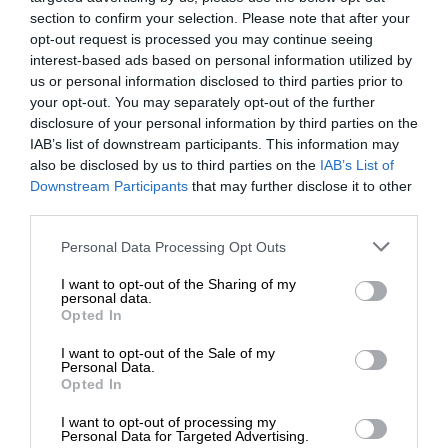
Οθωμανοί. Οι ΗΠΑ, δυνατές αλλά άξεστες, θα
section to confirm your selection. Please note that after your
έχουν μια σύντομη αυτοκρατορία, προέβλεπε ο
opt-out request is processed you may continue seeing
Μπρεζίνσκι, ο πιο αξιόλογος διεθνολόγος μετά τον
interest-based ads based on personal information utilized by
us or personal information disclosed to third parties prior to
Κίσινγκερ.
your opt-out. You may separately opt-out of the further
disclosure of your personal information by third parties on the
IAB’s list of downstream participants. This information may
also be disclosed by us to third parties on the
IAB’s List of
ΕΝΙΣΧΥΣΤΕ ΤΟ
Downstream Participants
that may further disclose it to other
third parties.
Στηρίξτε με τη χορηγία σας για να
Personal Data Processing Opt Outs
επιβιώσει η Αδέσμευτη
Η απειλή Τραμπ έπεσε στο κενό
I want to opt-out of the Sharing of my
Δημοσιογραφία του SLpress.gr.
Η ταπεινωτική ήττα στο Βιετνάμ δεν δίδαξε στις
personal data.
Opted In
ΗΠΑ, ότι η εποχή των Ινδιάνων είχε παρέλθει.
Μόσχα-Πεκίνο δεν μπορούν ακόμα να επιβληθούν,
I want to opt-out of the Sale of my
ΔΩΡΕΑ
αλλά οι ΗΠΑ βαλτώνουν. Το τελευταίο δείγμα
Personal Data.
Opted In
ανίατης αδυναμίας και χαμηλής νοημοσύνης
* Ελάχιστη συνεισφορά 5€
είναι η απειλή Τραμπ, ότι θα κατέγραφε, προς
I want to opt-out of processing my
Personal Data for Targeted Advertising.
τιμωρία, κάθε χώρα που θα καταψήφιζε στον