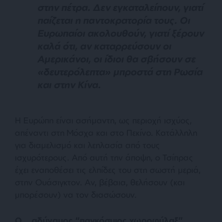
στην πέτρα. Δεν εγκαταλείπουν, γιατί
παίζεται η παντοκρατορία τους. Οι
Ευρωπαίοι ακολουθούν, γιατί ξέρουν
καλά ότι, αν καταρρεύσουν οι
Αμερικάνοι, οι ίδιοι θα σβήσουν σε
«δευτερόλεπτα» μπροστά στη Ρωσία
και στην Κίνα.
Η Ευρώπη είναι ασήμαντη, ως περιοχή ισχύος,
απέναντι στη Μόσχα και στο Πεκίνο. Κατάλληλη
για διαμελισμό και λεηλασία από τους
ισχυρότερους. Από αυτή την άποψη, ο Τσίπρας
έχει εναποθέσει τις ελπίδες του στη σωστή μεριά,
στην Ουάσιγκτον. Αν, βέβαια, θελήσουν (και
μπορέσουν) να τον διασώσουν.
Ο …αδύναμος “παγκόσμιος χωροφύλαξ”