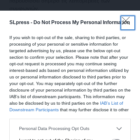
παρουσιάσει σήμερα τις λεπτομέρειες των
συμφωνιών.
SLpress -
Do Not Process My Personal Information
Η πρώτη ημέρα της Συνόδου εξελίχθηκε σε
ιδιαίτερα θετικό κλίμα για τη βιομηχανία άμυνας.
If you wish to opt-out of the sale, sharing to third parties, or
Οι σύμμαχοι έδωσαν τα χέρια για μαζικές αγορές
processing of your personal or sensitive information for
στρατιωτικού εξοπλισμού συνολικής αξίας 50 δισ.
targeted advertising by us, please use the below opt-out
δολαρίων.
section to confirm your selection. Please note that after your
Σύμφωνα με δημοσίευμα της Le Monde, η Ευρώπη
opt-out request is processed you may continue seeing
interest-based ads based on personal information utilized by
δεν αγοράζει απλώς έτοιμα οπλικά συστήματα,
us or personal information disclosed to third parties prior to
αλλά αποκτά πλέον στο εσωτερικό της
your opt-out. You may separately opt-out of the further
στρατηγικές δυνατότητες από τις οποίες
disclosure of your personal information by third parties on the
εξαρτιόταν επί δεκαετίες από τις Ηνωμένες
IAB’s list of downstream participants. This information may
Πολιτείες.
also be disclosed by us to third parties on the
IAB’s List of
ΕΝΙΣΧΥΣΤΕ ΤΟ
Downstream Participants
that may further disclose it to other
third parties.
Οι βασικές συμφωνίες της Συνόδου
Στηρίξτε με τη χορηγία σας για να
Personal Data Processing Opt Outs
επιβιώσει η Αδέσμευτη
Αεροσκάφη έγκαιρης προειδοποίησης GlobalEye: