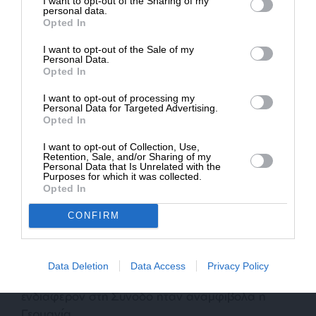
I want to opt-out of the Sharing of my
Δημοσιογραφία του SLpress.gr.
Περίπου δέκα χώρες, μεταξύ των οποίων η
personal data.
Opted In
Γερμανία, η Ολλανδία, η Γαλλία και ο Καναδάς,
συμφώνησαν στην αγορά δέκα αεροσκαφών
I want to opt-out of the Sale of my
ΔΩΡΕΑ
Personal Data.
έγκαιρης προειδοποίησης GlobalEye, που
Opted In
κατασκευάζει η σουηδική Saab. Η συνολική
* Ελάχιστη συνεισφορά 5€
επένδυση ανέρχεται σε 4,3 δισ. ευρώ.
I want to opt-out of processing my
Personal Data for Targeted Advertising.
Opted In
Μεταγωγικά αεροσκάφη A400M: Επτά χώρες, με
I want to opt-out of Collection, Use,
επικεφαλής τη Γαλλία, το Ηνωμένο Βασίλειο και
Retention, Sale, and/or Sharing of my
Personal Data that Is Unrelated with the
την Πολωνία, προχώρησαν στην αγορά δέκα
Purposes for which it was collected.
βαρέων μεταγωγικών αεροσκαφών A400M, που
Opted In
κατασκευάζει η Airbus.
CONFIRM
Η Γερμανία στο επίκεντρο
Data Deletion
Data Access
Privacy Policy
Η χώρα που συγκέντρωσε το μεγαλύτερο
ενδιαφέρον στη Σύνοδο ήταν αναμφίβολα η
Γερμανία.