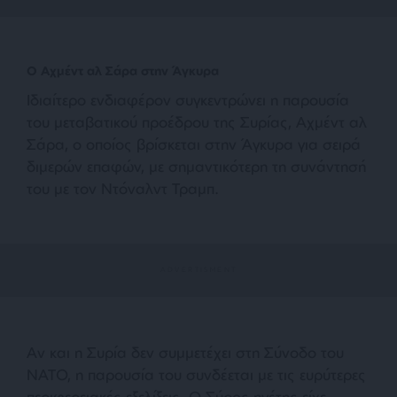
Ο Αχμέντ αλ Σάρα στην Άγκυρα
Ιδιαίτερο ενδιαφέρον συγκεντρώνει η παρουσία
του μεταβατικού προέδρου της Συρίας, Αχμέντ αλ
Σάρα, ο οποίος βρίσκεται στην Άγκυρα για σειρά
διμερών επαφών, με σημαντικότερη τη συνάντησή
του με τον Ντόναλντ Τραμπ.
Αν και η Συρία δεν συμμετέχει στη Σύνοδο του
ΝΑΤΟ, η παρουσία του συνδέεται με τις ευρύτερες
περιφερειακές εξελίξεις. Ο Σύρος ηγέτης είχε