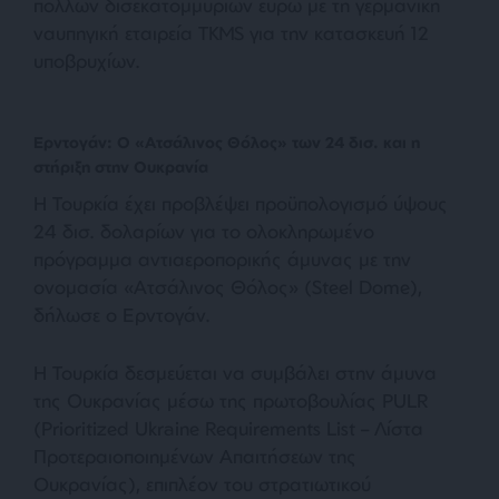
πολλών δισεκατομμυρίων ευρώ με τη γερμανική
ναυπηγική εταιρεία TKMS για την κατασκευή 12
υποβρυχίων.
Ερντογάν: Ο «Ατσάλινος Θόλος» των 24 δισ. και η
στήριξη στην Ουκρανία
Η Τουρκία έχει προβλέψει προϋπολογισμό ύψους
24 δισ. δολαρίων για το ολοκληρωμένο
πρόγραμμα αντιαεροπορικής άμυνας με την
ονομασία «Ατσάλινος Θόλος» (Steel Dome),
δήλωσε ο Ερντογάν.
Η Τουρκία δεσμεύεται να συμβάλει στην άμυνα
της Ουκρανίας μέσω της πρωτοβουλίας PULR
(Prioritized Ukraine Requirements List – Λίστα
Προτεραιοποιημένων Απαιτήσεων της
Ουκρανίας), επιπλέον του στρατιωτικού