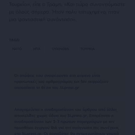
Τουρκία», είπε ο Τραμπ. «Και τώρα συναντιόμαστε
με όλους σήμερα. Ήταν πολύ επιτυχημένο, ήταν
μια φανταστική συνάντηση».
TAGS:
NATO
ΗΠΑ
ΟΥΚΡΑΝΙΑ
ΤΟΥΡΚΙΑ
Οι απόψεις που αναφέρονται στο κείμενο είναι
προσωπικές του αρθρογράφου και δεν εκφράζουν
απαραίτητα τη θέση του SLpress.gr
Απαγορεύεται η αναδημοσίευση του άρθρου από άλλες
ιστοσελίδες χωρίς άδεια του SLpress.gr. Επιτρέπεται η
αναδημοσίευση των 2-3 πρώτων παραγράφων με την
προσθήκη ενεργού link για την ανάγνωση της συνέχειας
στο SLpress.gr. Οι παραβάτες θα αντιμετωπίσουν νομικά