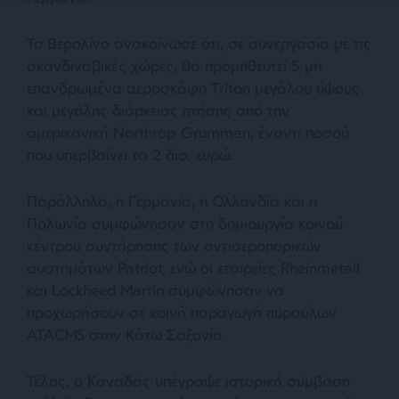
Το Βερολίνο ανακοίνωσε ότι, σε συνεργασία με τις
σκανδιναβικές χώρες, θα προμηθευτεί 5 μη
επανδρωμένα αεροσκάφη Triton μεγάλου ύψους
και μεγάλης διάρκειας πτήσης από την
αμερικανική Northrop Grumman, έναντι ποσού
που υπερβαίνει τα 2 δισ. ευρώ.
Παράλληλα, η Γερμανία, η Ολλανδία και η
Πολωνία συμφώνησαν στη δημιουργία κοινού
κέντρου συντήρησης των αντιαεροπορικών
συστημάτων Patriot, ενώ οι εταιρείες Rheinmetall
και Lockheed Martin συμφώνησαν να
προχωρήσουν σε κοινή παραγωγή πυραύλων
ATACMS στην Κάτω Σαξονία.
Τέλος, ο Καναδάς υπέγραψε ιστορική σύμβαση