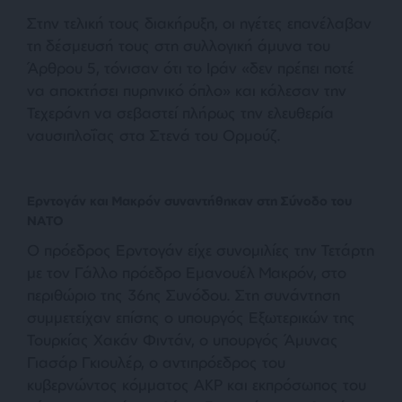
Στην τελική τους διακήρυξη, οι ηγέτες επανέλαβαν
τη δέσμευσή τους στη συλλογική άμυνα του
Άρθρου 5, τόνισαν ότι το Ιράν «δεν πρέπει ποτέ
να αποκτήσει πυρηνικό όπλο» και κάλεσαν την
Τεχεράνη να σεβαστεί πλήρως την ελευθερία
ναυσιπλοΐας στα Στενά του Ορμούζ.
Ερντογάν και Μακρόν συναντήθηκαν στη Σύνοδο του
ΝΑΤΟ
Ο πρόεδρος Ερντογάν είχε συνομιλίες την Τετάρτη
με τον Γάλλο πρόεδρο Εμανουέλ Μακρόν, στο
περιθώριο της 36ης Συνόδου. Στη συνάντηση
συμμετείχαν επίσης ο υπουργός Εξωτερικών της
Τουρκίας Χακάν Φιντάν, ο υπουργός Άμυνας
Γιασάρ Γκιουλέρ, ο αντιπρόεδρος του
κυβερνώντος κόμματος AKP και εκπρόσωπος του