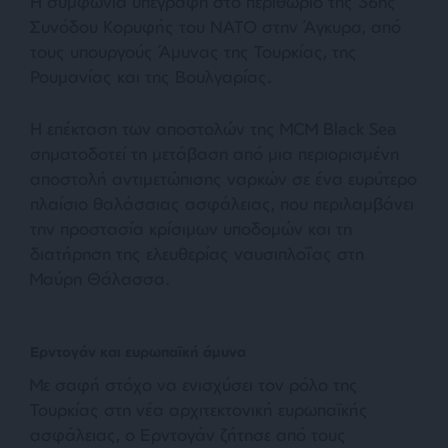
Η συμφωνία υπεγράφη στο περιθώριο της 36ης
Συνόδου Κορυφής του ΝΑΤΟ στην Άγκυρα, από
τους υπουργούς Άμυνας της Τουρκίας, της
Ρουμανίας και της Βουλγαρίας.
Η επέκταση των αποστολών της MCM Black Sea
σηματοδοτεί τη μετάβαση από μια περιορισμένη
αποστολή αντιμετώπισης ναρκών σε ένα ευρύτερο
πλαίσιο θαλάσσιας ασφάλειας, που περιλαμβάνει
την προστασία κρίσιμων υποδομών και τη
διατήρηση της ελευθερίας ναυσιπλοΐας στη
Μαύρη Θάλασσα.
Ερντογάν και ευρωπαϊκή άμυνα
Με σαφή στόχο να ενισχύσει τον ρόλο της
Τουρκίας στη νέα αρχιτεκτονική ευρωπαϊκής
ασφάλειας, ο Ερντογάν ζήτησε από τους