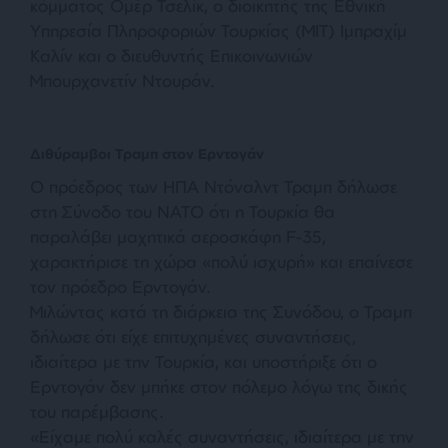
κόμματος Ομέρ Τσελίκ, ο διοικητής της Εθνική
Υπηρεσία Πληροφοριών Τουρκίας (MIT) Ιμπραχίμ
Καλίν και ο διευθυντής Επικοινωνιών
Μπουρχανετίν Ντουράν.
Διθύραμβοι Τραμπ στον Ερντογάν
Ο πρόεδρος των ΗΠΑ Ντόναλντ Τραμπ δήλωσε
στη Σύνοδο του ΝΑΤΟ ότι η Τουρκία θα
παραλάβει μαχητικά αεροσκάφη F-35,
χαρακτήρισε τη χώρα «πολύ ισχυρή» και επαίνεσε
τον πρόεδρο Ερντογάν.
Μιλώντας κατά τη διάρκεια της Συνόδου, ο Τραμπ
δήλωσε ότι είχε επιτυχημένες συναντήσεις,
ιδιαίτερα με την Τουρκία, και υποστήριξε ότι ο
Ερντογάν δεν μπήκε στον πόλεμο λόγω της δικής
του παρέμβασης.
«Είχαμε πολύ καλές συναντήσεις, ιδιαίτερα με την