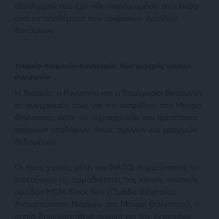
εξοπλισμού που έχει ήδη παραχωρήσει στο Κίεβο
από τα αποθέματα των τουρκικών ενόπλων
δυνάμεων.
Τουρκία–Ρουμανία–Βουλγαρία: Νέα τριμερής ναυτική
συμφωνία
Η Τουρκία, η Ρουμανία και η Βουλγαρία διεύρυναν
τη συνεργασία τους για την ασφάλεια στη Μαύρη
Θάλασσα, ώστε να συμπεριλάβει την προστασία
κρίσιμων υποδομών, όπως αγωγών και γραμμών
δεδομένων.
Οι τρεις χώρες, μέλη του ΝΑΤΟ, συμφώνησαν να
επεκτείνουν τις αρμοδιότητες της κοινής ναυτικής
ομάδας MCM Black Sea (Ομάδα Εργασίας
Αντιμετώπισης Ναρκών στη Μαύρη Θάλασσα), η
οποία δημιουργήθηκε αρχικά για τον εντοπισμό