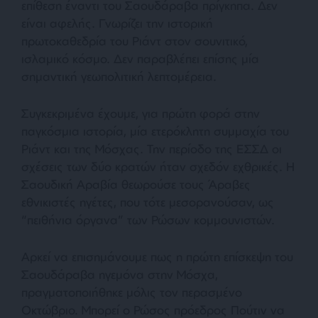
επίθεση έναντι του Σαουδάραβα πρίγκηπα. Δεν
είναι αφελής. Γνωρίζει την ιστορική
πρωτοκαθεδρία του Ριάντ στον σουνιτικό,
ισλαμικό κόσμο. Δεν παραβλέπει επίσης μία
σημαντική γεωπολιτική λεπτομέρεια.
Συγκεκριμένα έχουμε, για πρώτη φορά στην
παγκόσμια ιστορία, μία ετερόκλητη συμμαχία του
Ριάντ και της Μόσχας. Την περίοδο της ΕΣΣΔ οι
σχέσεις των δύο κρατών ήταν σχεδόν εχθρικές. Η
Σαουδική Αραβία θεωρούσε τους Άραβες
εθνικιστές ηγέτες, που τότε μεσορανούσαν, ως
“πειθήνια όργανα” των Ρώσων κομμουνιστών.
Αρκεί να επισημάνουμε πως η πρώτη επίσκεψη του
Σαουδάραβα ηγεμόνα στην Μόσχα,
πραγματοποιήθηκε μόλις τον περασμένο
Οκτώβριο. Μπορεί ο Ρώσος πρόεδρος Πούτιν να