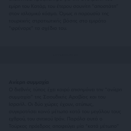
εμίρη του Κατάρ, του έτερου σουνίτη “αποστάτη”
στον ισλαμικό κόσμο. Όμως η παρουσία της
τουρκικής στρατιωτικής βάσης στο εμιράτο
“φρέναρε” τα σχέδια του.
Ανίερη συμμαχία
Ο διεθνής τύπος έχει καιρό επισημάνει την “ανίερη
συμμαχία” της Σαουδικής Αραβίας και του
Ισραήλ. Οι δύο χώρες έχουν, ατύπως,
συγκροτήσει κοινό μέτωπο κατά του μεγάλου τους
εχθρού, του σιιτικού Ιράν. Παρόλα αυτά ο
Τούρκος πρόεδρος αποφεύγει μία “κατά μέτωπο”