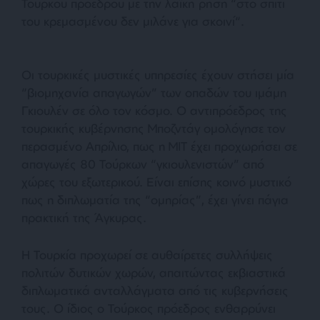
Τούρκου πρόεδρου με την λαϊκή ρήση “
στο σπίτι
του κρεμασμένου δεν μιλάνε για σκοινί
“.
Οι τουρκικές μυστικές υπηρεσίες έχουν στήσει μία
“βιομηχανία απαγωγών” των οπαδών του ιμάμη
Γκιουλέν σε όλο τον κόσμο. Ο αντιπρόεδρος της
τουρκικής κυβέρνησης Μποζντάγ ομολόγησε τον
περασμένο Απρίλιο, πως η ΜΙΤ έχει προχωρήσει σε
απαγωγές 80 Τούρκων “γκιουλενιστών” από
χώρες του εξωτερικού. Είναι επίσης κοινό μυστικό
πως η διπλωματία της “ομηρίας”, έχει γίνει πάγια
πρακτική της Άγκυρας.
Η Τουρκία προχωρεί σε αυθαίρετες συλλήψεις
πολιτών δυτικών χωρών, απαιτώντας εκβιαστικά
διπλωματικά ανταλλάγματα από τις κυβερνήσεις
τους. Ο ίδιος ο Τούρκος πρόεδρος ενθαρρύνει