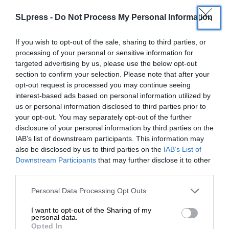
Σαουδική Αραβία να κάνει “ενεργειακές μπίζνες”
SLpress -
Do Not Process My Personal Information
με την Ρωσία, παραβλέποντας τις αντιδράσεις
του. Σε συνέντευξη του ο Μοχάμεντ μπιν Σαλμάν
If you wish to opt-out of the sale, sharing to third parties, or
σημείωσε με νόημα, πως το πάμπλουτο βασίλειο
processing of your personal or sensitive information for
παραμένει καλός πελάτης της αμερικανικής
targeted advertising by us, please use the below opt-out
βιομηχανίας όπλων. Απέδωσε τις αντιδράσεις του
section to confirm your selection. Please note that after your
opt-out request is processed you may continue seeing
Αμερικανού προέδρου σε “
παρεξήγηση δύο καλών
interest-based ads based on personal information utilized by
φίλων
“.
us or personal information disclosed to third parties prior to
your opt-out. You may separately opt-out of the further
disclosure of your personal information by third parties on the
IAB’s list of downstream participants. This information may
also be disclosed by us to third parties on the
IAB’s List of
ΕΝΙΣΧΥΣΤΕ ΤΟ
Downstream Participants
that may further disclose it to other
third parties.
Στηρίξτε με τη χορηγία σας για να
Personal Data Processing Opt Outs
Χωρίς ουσιαστικό αντίκρισμα η στήριξη ΗΠΑ
επιβιώσει η Αδέσμευτη
Όμως η δυσπιστία παραμένει. Ο βασιλιάς
I want to opt-out of the Sharing of my
Δημοσιογραφία του SLpress.gr.
personal data.
Σαλμάν έχει δημοσίως δηλώσει πως επιδιώκει την
Opted In