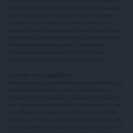
κρατήσει όμηρο, στην κυριολεξία, τον Λιβανέζο
πρωθυπουργό Χαρίρι, κατά την επίσημη επίσκεψη
του στο βασίλειο. Ο Σαουδάραβας διάδοχος
εξανάγκασε τον Λιβανέζο πρωθυπουργό να
ισχυριστεί πως το Ιράν και η λιβανέζικη οργάνωση
Χεζμπολάχ είχαν οργανώσει την δολοφονία του!
Η κρίση αποσοβήθηκε μετά τις παρεμβάσεις
δυτικών κυβερνήσεων και ο Σαάντ Χαρίρι
επέστρεψε σώος και αβλαβής στον Λίβανο.
Στο σπίτι του κρεμασμένου
Μπορούμε να χαρακτηρίσουμε τις αντιδράσεις της
τουρκικής κυβέρνησης ήπιες, με δεδομένη την
σοβαρότητα της υπόθεσης. Σίγουρα η αντίδραση
του Ταγίπ Ερντογάν θα ήταν διαφορετική εάν, για
παράδειγμα, πρωταγωνιστούσαν στην υπόθεση
Ισραηλινοί ή Αμερικανοί. Ο μονάρχης Σαλμάν θα
μπορούσε βεβαια να απαντήσει στις αιτιάσεις του