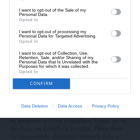
απεξάρτηση της οικονομίας του Ριάντ από το
πετρέλαιο. Μοιάζει να επιδιώκει και την
I want to opt-out of the Sale of my
ΔΩΡΕΑ
Personal Data.
απεξάρτηση του από τον σφικτό εναγκαλισμό με
Opted In
* Ελάχιστη συνεισφορά 5€
τις ΗΠΑ, ακόμα και αν δεν το ομολογεί δημοσίως.
I want to opt-out of processing my
Personal Data for Targeted Advertising.
Δεν μπορεί να ξεχάσει την “ενδοτική” στάση του
Opted In
Μπαράκ Ομπάμα στο ζήτημα του Ιράν. Μοιάζει να
I want to opt-out of Collection, Use,
μη θεωρεί πλέον δεδομένο, ότι η αμερικανική
Retention, Sale, and/or Sharing of my
Personal Data that Is Unrelated with the
υποστήριξη θα συνεχιστεί στο διηνεκές. Γνωρίζει
Purposes for which it was collected.
Opted In
πως οι ΗΠΑ δεν εξαρτώνται πλέον ενεργειακά από
την Μέση Ανατολή, όπως στο πρόσφατο
CONFIRM
παρελθόν. Επομένως παίρνει τα μέτρα του και
σφυρηλατεί νέες συμμαχίες.
Data Deletion
Data Access
Privacy Policy
“
Ουδείς πιο αχάριστος απο τον ευεργετηθέντα
“,
θα μπορούσε να έλεγε ο πρόεδρος Τραμπ, για τις
πρακτικές της Σαουδικής Αραβίας. Πάγια θέση
της αμερικανικής εξωτερικής πολιτικής ήταν η