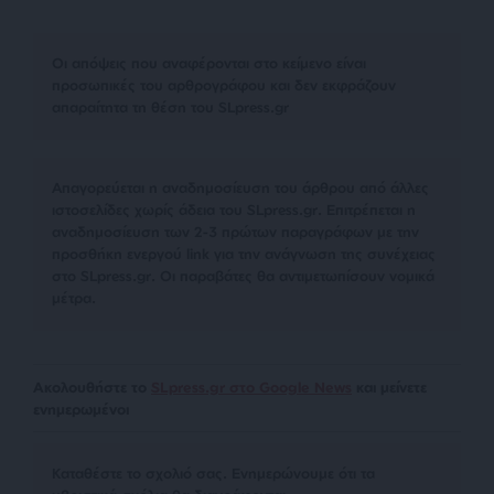
Οι απόψεις που αναφέρονται στο κείμενο είναι
προσωπικές του αρθρογράφου και δεν εκφράζουν
απαραίτητα τη θέση του SLpress.gr
Απαγορεύεται η αναδημοσίευση του άρθρου από άλλες
ιστοσελίδες χωρίς άδεια του SLpress.gr. Επιτρέπεται η
αναδημοσίευση των 2-3 πρώτων παραγράφων με την
προσθήκη ενεργού link για την ανάγνωση της συνέχειας
στο SLpress.gr. Οι παραβάτες θα αντιμετωπίσουν νομικά
μέτρα.
Ακολουθήστε το
SLpress.gr στο Google News
και μείνετε
ενημερωμένοι
Kαταθέστε το σχολιό σας. Eνημερώνουμε ότι τα