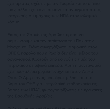
έχει άριστες σχέσεις με την Τουρκία και το σιϊτικό
Ιράν, αλλά έχει κάνει σημαντικά ανοίγματα στους
ιστορικούς συμμάχους των ΗΠΑ στον ισλαμικό
κόσμο.
Εκτός της Σαουδικής Αραβίας πρέπει να
σημειώσουμε και την περίπτωση του Πακιστάν.
Μόσχα και Ριάντ συνεργάζονται αρμονικά στον
ΟΠΕΚ, παρόλο που η Ρωσία δεν είναι μέλος του
οργανισμού. Κρατούν από κοινού τις τιμές του
πετρελαίου σε υψηλά επίπεδα. Αυτή η συνεργασία
έχει προκαλέσει μεγάλη ενόχληση στον Λευκό
Οίκο. Ο Αμερικανός πρόεδρος μίλησε από το
βήμα του ΟΗΕ για “πετρελαϊκή κερδοσκοπία εις
βάρος των ΗΠΑ”, φωτογραφίζοντας τις πρακτικές
της Σαουδικής Αραβίας.
Ο Αμερικανός πρόεδρος βλέπει με οργή τη