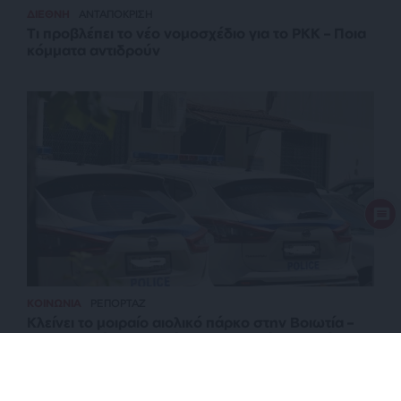
ΔΙΕΘΝΗ
ΑΝΤΑΠΟΚΡΙΣΗ
Τι προβλέπει το νέο νομοσχέδιο για το PKK – Ποια
κόμματα αντιδρούν
ΚΟΙΝΩΝΙΑ
ΡΕΠΟΡΤΑΖ
Κλείνει το μοιραίο αιολικό πάρκο στην Βοιωτία –
Προφυλακίστηκε ο δήμαρχος Στυλίδας και άλλοι
δύο