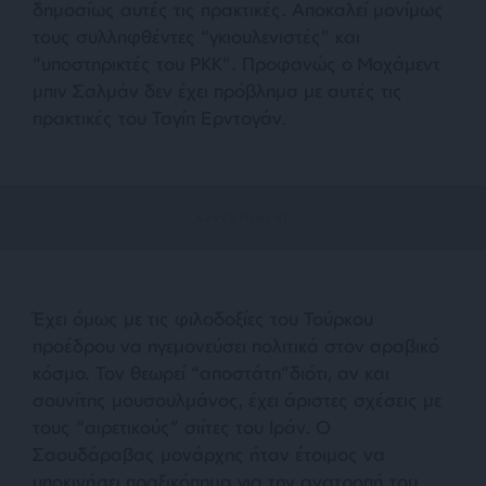
δημοσίως αυτές τις πρακτικές. Αποκαλεί μονίμως
τους συλληφθέντες “γκιουλενιστές” και
“υποστηρικτές του PKK”. Προφανώς ο Μοχάμεντ
μπιν Σαλμάν δεν έχει πρόβλημα με αυτές τις
πρακτικές του Ταγίπ Ερντογάν.
Έχει όμως με τις φιλοδοξίες του Τούρκου
προέδρου να ηγεμονεύσει πολιτικά στον αραβικό
κόσμο. Τον θεωρεί “αποστάτη”διότι, αν και
σουνίτης μουσουλμάνος, έχει άριστες σχέσεις με
τους “αιρετικούς” σιίτες του Ιράν. Ο
Σαουδάραβας μονάρχης ήταν έτοιμος να
υποκινήσει πραξικόπημα για την ανατροπή του