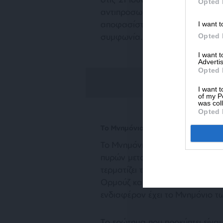
Opted 
αντιπροσωπειών ΗΠΑ και Ιράν σ
αποφασίστηκε η συνέχιση των συ
I want t
συμφωνία.
Opted 
I want 
Advertis
Opted 
I want t
of my P
was col
Opted 
Το Μνημόνιο Κατανόησης 14 Σημείω
Το Μνημόνιο Κατανόησης, το ο
πυρών μεταξύ των πλευρών, περ
τερματίζει τον πόλεμο που ξέσπ
Ορμούζ και ένα χρονοδιάγραμμα
ενδιαφέρον έχει το Μνημόνιο τ
Tο ερώτημα που προκύπτει είναι