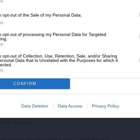
SLpress.gr.
In
το Μπούγκερνστοκ της Ελβετίας. Εκεί
νομιλιών για 60 ημέρες, για την τελική
o opt-out of the Sale of my Personal Data.
ΔΩΡΕΑ
In
* Ελάχιστη συνεισφορά 5€
to opt-out of processing my Personal Data for Targeted
ing.
In
o opt-out of Collection, Use, Retention, Sale, and/or Sharing
ersonal Data that Is Unrelated with the Purposes for which it
lected.
In
ν
CONFIRM
ποίο δοκιμάστηκε από πρόσφατες ανταλλαγές
ιλαμβάνει μια 60ήμερη εκεχειρία που
ασε, καθώς και το άνοιγμα των Στενών του
Data Deletion
Data Access
Privacy Policy
 για μια τελική συμφωνία. Ιδιαίτερο
ων 14 σημείων…
 αν μπορεί να εφαρμοστεί στην πράξη και στο