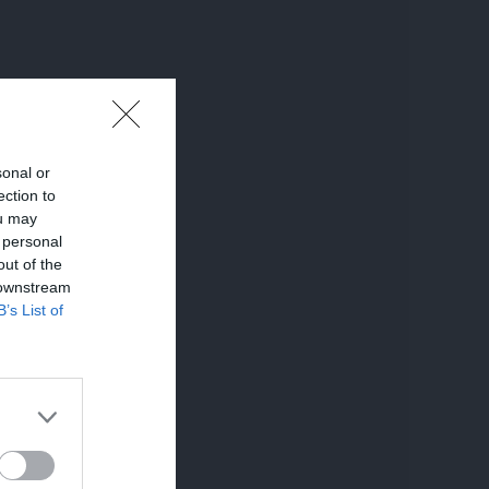
sonal or
ection to
ou may
 personal
out of the
 downstream
B’s List of