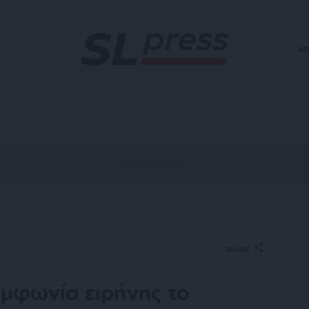
Α
SHARE
μφωνία ειρήνης το