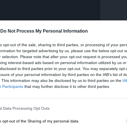
-
Do Not Process My Personal Information
to opt-out of the sale, sharing to third parties, or processing of your per
formation for targeted advertising by us, please use the below opt-out s
r selection. Please note that after your opt-out request is processed y
eing interest-based ads based on personal information utilized by us or
disclosed to third parties prior to your opt-out. You may separately opt-
losure of your personal information by third parties on the IAB’s list of
. This information may also be disclosed by us to third parties on the
IA
Participants
that may further disclose it to other third parties.
ντ Τραμπ και ο Ιρανός πρόεδρος Μασούντ
ΕΝΙΣΧΥΣΤΕ ΤΟ
νία, γνωστή και ως “Islamabad
l Data Processing Opt Outs
ύ την κατάπαυση του πυρός και ανοίγοντας
Στηρίξτε με τη χορηγία σας για να επιβιώσει
γματεύσεις στην Ελβετία και όχι μόνο. Τελικά
η Αδέσμευτη Δημοσιογραφία του
o opt-out of the Sharing of my personal data.
ό δυσκολίες η πρώτη συνάντηση των δύο