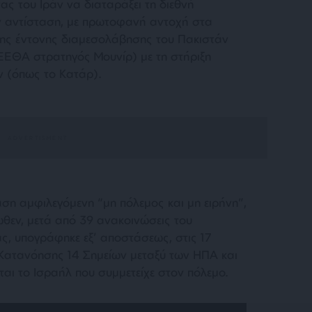
τας του Ιράν να διαταράξει τη διεθνή
ην αντίσταση, με πρωτοφανή αντοχή στα
της έντονης διαμεσολάβησης του Πακιστάν
ΕΘΑ στρατηγός Μουνίρ) με τη στήριξη
 (όπως το Κατάρ).
αση αμφιλεγόμενη “μη πόλεμος και μη ειρήνη”,
ωθεν, μετά από 39 ανακοινώσεις του
, υπογράφηκε εξ’ αποστάσεως, στις 17
 Κατανόησης 14 Σημείων μεταξύ των ΗΠΑ και
ται το Ισραήλ που συμμετείχε στον πόλεμο.