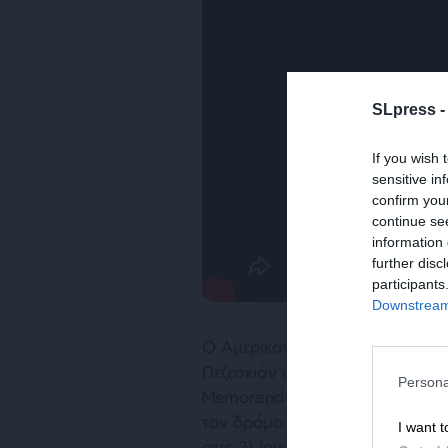
SLpress 
If you wish 
sensitive in
confirm you
continue se
information 
further disc
participants
Downstream 
Ο Αμερικανός πρόεδρος Ντόναλ
Πεζεσκιάν υπέγραψαν τη συμφω
Persona
Memorandum”, θέτοντας σε ισχ
τον δρόμο για περαιτέρω διαπρα
I want t
στις 21 Ιουνίου, έγινε μετά απ