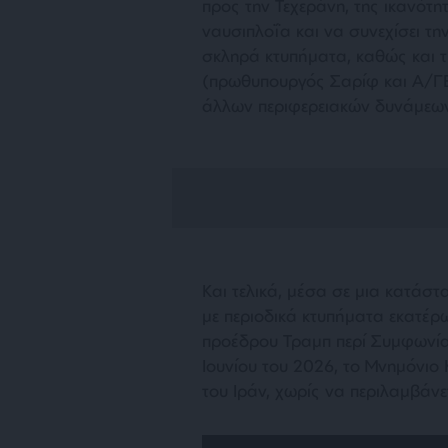
προς την Τεχεράνη, της ικανότη
ναυσιπλοΐα και να συνεχίσει τ
σκληρά κτυπήματα, καθώς και 
(πρωθυπουργός Σαρίφ και Α/ΓΕ
άλλων περιφερειακών δυνάμεων
Και τελικά, μέσα σε μια κατάστ
με περιοδικά κτυπήματα εκατέρ
προέδρου Τραμπ περί Συμφωνίας
Ιουνίου του 2026, το Μνημόνιο
του Ιράν, χωρίς να περιλαμβάνε