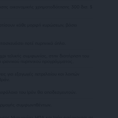
ισης οικονομικής χρηματοδότησης 300 δισ. $
ατίσουν κάθε μορφή κυρώσεων, βάσει
ατασκευάσει ποτέ πυρηνικά όπλα.
χρι τελικής συμφωνίας, στην διατήρηση του
 ιρανικού πυρηνικού προγράμματος.
ις για εξαγωγές πετρελαίου και λοιπών
Ιράν.
εφάλαια του Ιράν θα αποδεσμευτούν.
αρμογής συμφωνηθέντων.
ντος Μνημονίου, ΗΠΑ και Ιράν εισέρχονται σε