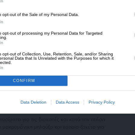
SLpress.gr.
In
o opt-out of the Sale of my Personal Data.
ΔΩΡΕΑ
In
* Ελάχιστη συνεισφορά 5€
to opt-out of processing my Personal Data for Targeted
ing.
In
o opt-out of Collection, Use, Retention, Sale, and/or Sharing
ersonal Data that Is Unrelated with the Purposes for which it
lected.
In
CONFIRM
 κάποιον εξωτικό ή ζεστό προορισμό, είστε
 να ξεχάσετε τη θερμοκρασία μέσα στο
Data Deletion
Data Access
Privacy Policy
υσίματα για τις διακοπές και κατά την πτήση
α μακρυμάνικη μπλούζα και κάποια ζακέτα για