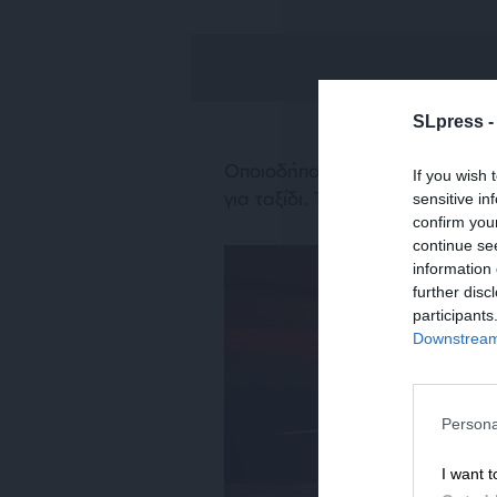
SLpress 
Οποιοδήποτε ρούχο χωρίς πολλά
If you wish 
για ταξίδι. Το πιο σημαντικό είν
sensitive in
confirm you
continue se
information 
further disc
participants
Downstream 
Persona
I want t