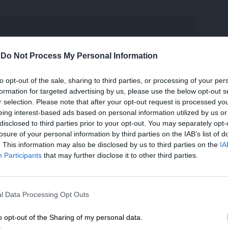
-
Do Not Process My Personal Information
 κουμπιά ή περιττά φερμουάρ είναι ιδανικό
to opt-out of the sale, sharing to third parties, or processing of your per
αι να νιώθετε άνετα με ό,τι φοράτε.
formation for targeted advertising by us, please use the below opt-out s
r selection. Please note that after your opt-out request is processed y
eing interest-based ads based on personal information utilized by us or
disclosed to third parties prior to your opt-out. You may separately opt-
losure of your personal information by third parties on the IAB’s list of
. This information may also be disclosed by us to third parties on the
IA
Participants
that may further disclose it to other third parties.
ΕΝΙΣΧΥΣΤΕ ΤΟ
l Data Processing Opt Outs
Στηρίξτε με τη χορηγία σας για να επιβιώσει
η Αδέσμευτη Δημοσιογραφία του
o opt-out of the Sharing of my personal data.