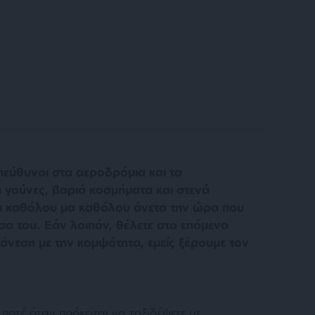
πεύθυνοι στα αεροδρόμια και τα
γούνες, βαριά κοσμήματα και στενά
αι καθόλου μα καθόλου άνετα την ώρα που
τσα του. Εάν λοιπόν, θέλετε στο επόμενο
 άνεση με την κομψότητα, εμείς ξέρουμε τον
 ποτέ όταν πρόκειται να ταξιδέψετε με