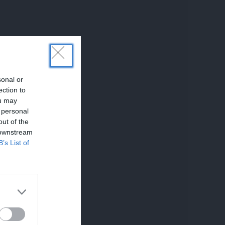
sonal or
ection to
ou may
 personal
out of the
 downstream
B’s List of