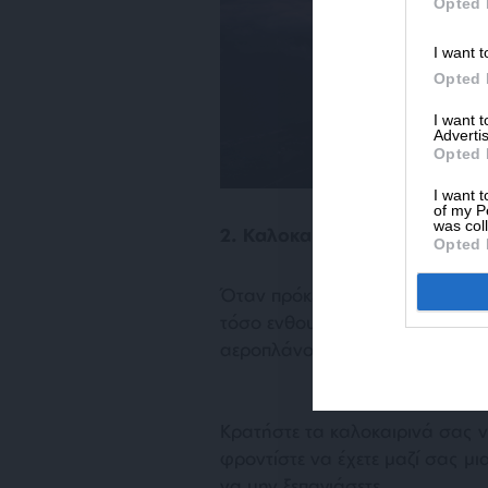
Opted 
I want t
Opted 
I want 
Advertis
Opted 
I want t
of my P
was col
2. Καλοκαιρινά ρούχα
Opted 
Όταν πρόκειται να ταξιδέψετε σε
τόσο ενθουσιασμένη που μπορεί
αεροπλάνο.
Κρατήστε τα καλοκαιρινά σας ντ
φροντίστε να έχετε μαζί σας μι
να μην ξεπαγιάσετε.