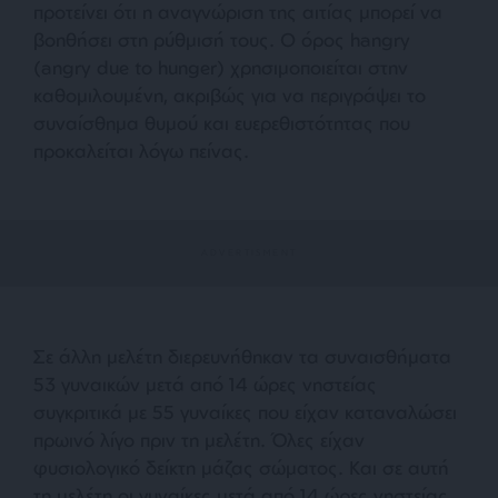
προτείνει ότι η αναγνώριση της αιτίας μπορεί να
βοηθήσει στη ρύθμισή τους. Ο όρος hangry
(angry due to hunger) χρησιμοποιείται στην
καθομιλουμένη, ακριβώς για να περιγράψει το
συναίσθημα θυμού και ευερεθιστότητας που
προκαλείται λόγω πείνας.
Σε άλλη μελέτη διερευνήθηκαν τα συναισθήματα
53 γυναικών μετά από 14 ώρες νηστείας
συγκριτικά με 55 γυναίκες που είχαν καταναλώσει
πρωινό λίγο πριν τη μελέτη. Όλες είχαν
φυσιολογικό δείκτη μάζας σώματος. Και σε αυτή
τη μελέτη οι γυναίκες μετά από 14 ώρες νηστείας