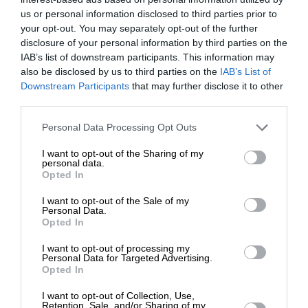
πλούσιες σε φυτικές ίνες, οι οποίες απορροφώνται
us or personal information disclosed to third parties prior to
your opt-out. You may separately opt-out of the further
πιο αργά και διατηρούν το επίπεδο του κορεσμού
disclosure of your personal information by third parties on the
για μεγαλύτερο χρονικό διάστημα. Επίσης μην
IAB’s list of downstream participants. This information may
αφήνετε μεγάλα διαστήματα χωρίς να φάτε. Τα
also be disclosed by us to third parties on the
IAB’s List of
μικρά και συχνά γεμάτα αποτελούν τον ιδανικό
ΕΝΙΣΧΥΣΤΕ ΤΟ
Downstream Participants
that may further disclose it to other
τρόπο για να διαχειριστείτε την πείνα και να
third parties.
αποφύγετε τον εκνευρισμό.
Στηρίξτε με τη χορηγία σας για να
Personal Data Processing Opt Outs
επιβιώσει η Αδέσμευτη
I want to opt-out of the Sharing of my
Δημοσιογραφία του SLpress.gr.
personal data.
Opted In
I want to opt-out of the Sale of my
ΔΩΡΕΑ
Personal Data.
Opted In
* Ελάχιστη συνεισφορά 5€
Σημαντικό είναι επίσης να φροντίσετε τα γεύματα
I want to opt-out of processing my
Personal Data for Targeted Advertising.
σας ακόμη και τα μικρά σνακ να περιέχουν
Opted In
κάποια μορφή πρωτεΐνης όπως τυρί, αυγό,
γιαούρτι ή λίπους όπως ξηρούς καρπούς, ταχίνι,
I want to opt-out of Collection, Use,
Retention, Sale, and/or Sharing of my