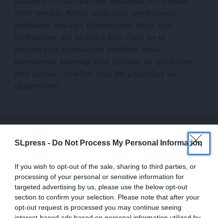
μπορούν να σας κάνουν επιρρεπείς στον θυμό
όταν πεινάτε. Αυτός είναι ένας μηχανισμός
επιβίωσης που έχει εξυπηρετήσει καλά τους
ανθρώπους και τα άλλα ζώα. Γιατί αν οι
πεινασμένοι οργανισμοί σταθούν πίσω
αφήνοντας ευγενικά τους άλλους να φάνε πριν
από αυτούς, το είδος τους θα μπορούσε να
εξαφανιστεί.
SLpress -
Do Not Process My Personal Information
If you wish to opt-out of the sale, sharing to third parties, or
Τί μπορείτε να κάνετε;
processing of your personal or sensitive information for
targeted advertising by us, please use the below opt-out
Ο ευκολότερος τρόπος να χειριστείτε τον θυμό
section to confirm your selection. Please note that after your
λόγω πείνας είναι να φάτε κάτι πριν πεινάσετε
opt-out request is processed you may continue seeing
πάρα πολύ. Προτιμήστε ανεπεξέργαστες τροφές,
interest-based ads based on personal information utilized by