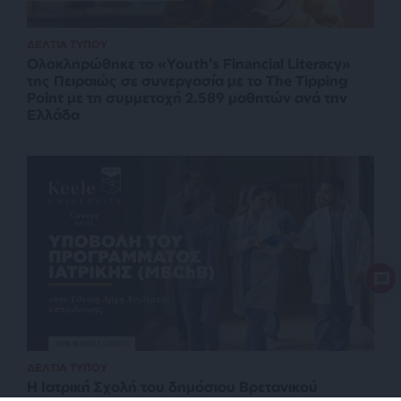
ΔΕΛΤΙΑ ΤΥΠΟΥ
Ολοκληρώθηκε το «Youth’s Financial Literacy»
της Πειραιώς σε συνεργασία με το The Tipping
Point με τη συμμετοχή 2.589 μαθητών ανά την
Ελλάδα
ΔΕΛΤΙΑ ΤΥΠΟΥ
Η Ιατρική Σχολή του δημόσιου Βρετανικού