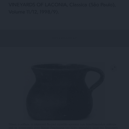
VINEYARDS OF LACONIA, Classica (São Paulo),
Volume 11/12, 1998/9).
Πάνω, ο κόθων, το κλασσικό δωρικό κύπελλο κρασιού των Λακεδαιμονίων οπλιτών
από τις ανασκαφές στην Τόκρα. Παράγωγο της λέξης αποτελεί ο όρος της δημοτικής