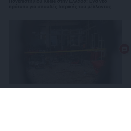
Πανεπιστημίου Keele στην Ελλάδα: Ένα νέο
πρότυπο για σπουδές Ιατρικής του μέλλοντος
ΔΙΕΘΝΗ
VIDEO
Μακελειό από έκρηξη βόμβας στην Δαμασκό