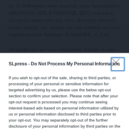
e). Ο ἀνθοσμίας είναι γνωστός στον Αριστοφάνη
(ΒΑΤΡΑΧΟΙ, 1150, & ΠΛΟΥΤΟΣ, 807), ενώ και ο
Ξενοφών παρατηρεί πως είναι ιδιαίτερα αγαπητή
στους οπλίτες της εποχής του μία ποικιλία του που
παράγεται στην Κέρκυρα (ΕΛΛΗΝΙΚΑ, vi, 2.6).
Το πρόβλημα για τους νεώτερους αφορά το εάν
και κατά πόσον ο Αλκμάν περιγράφει
περιφραστικά ιδιαίτερα αρώματα των κορυφαίων
SLpress -
Do Not Process My Personal Information
οίνων της Λακωνίας ή υιοθετεί μία έκφραση των
οινολόγων της εποχής του. Αν και δεν είναι
If you wish to opt-out of the sale, sharing to third parties, or
processing of your personal or sensitive information for
δυνατόν να δοθεί με βεβαιότητα μία σαφής
targeted advertising by us, please use the below opt-out
απάντηση, το γεγονός ότι, με το προηγούμενο
section to confirm your selection. Please note that after your
χαρακτηριστικό που τους αποδίδει, εννοεί κρασιά
opt-out request is processed you may continue seeing
υψηλού αλκοολικού βαθμού, δεκτικά στην
interest-based ads based on personal information utilized by
δημιουργία του στρώματος των μυκήτων, οδηγεί
us or personal information disclosed to third parties prior to
your opt-out. You may separately opt-out of the further
στο συμπέρασμα πως μάλλον πρόκειται για μία
disclosure of your personal information by third parties on the
πρώιμη έκφραση, ισοδύναμη με το ἄνθος οἴνου,