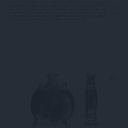
κοθώνι που δηλώνει τον ανόητο και πηγάζει μάλλον από την συμπεριφορά όσων
καταναλώνουν κόθωνες χωρίς μέτρο (J. Boardman-J. Hayes, Excavations at Tocra
1963-1965, The Archaic Deposits I, 1966). Κάτω, πήλινη υδροδόκος (παγούρι) του V
προχριστιανικού αιώνα που αξιοποιείται και για την μεταφορά οίνου, όπου διακρίνονται
οι οπές για τους δύο δερμάτινους ιμάντες που συνδέονται με την τελαμώνα
μεταφοράς του (Kiel Kunsthalle, Antikesammlun,inv.B61 1906)