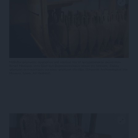
Μέθοδοι φόρτωσης αμφορέων από ναυάγια του VI προχριστιανικού αιώνα στην
δυτική Μεσόγειο, στην ζώνη των βορειοανατολικών ακτών της Ισπανίας. Επάνω
φόρτωση πεντηκοντόρου και κάτω φόρτωση ολκάδος (Empuries Archaeological Site
Museum, Spain, Ad Meskens).