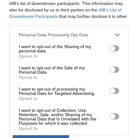
IAB’s list of downstream participants. This information may
που χρησιμοποιεί αιώνες αργότερα ο Γαληνός και
also be disclosed by us to third parties on the
IAB’s List of
κατά συνέπεια αφορά τους μικροσκοπικούς
ΕΝΙΣΧΥΣΤΕ ΤΟ
Downstream Participants
that may further disclose it to other
μύκητες που διευκολύνουν δραστικά την
third parties.
παλαίωση και την βελτίωση των χαρακτηριστικών
Στηρίξτε με τη χορηγία σας για να
Personal Data Processing Opt Outs
τους.
επιβιώσει η Αδέσμευτη
I want to opt-out of the Sharing of my
Δημοσιογραφία του SLpress.gr.
personal data.
Σε αδρές γραμμές είναι γνωστό πως αρκετές
Opted In
περιοχές στην νότιο Πελοπόννησο έχουν
I want to opt-out of the Sale of my
αποκτήσει κατά περιόδους μεγάλη φήμη για την
ΔΩΡΕΑ
Personal Data.
οινοπαραγωγή τους. Από
την εποχή του Ομήρου
Opted In
* Ελάχιστη συνεισφορά 5€
φημίζονται συγκεκριμένες αμπελουργικές ζώνες
I want to opt-out of processing my
και ο ποιητής τοποθετεί τον Αγαμέμνονα να
Personal Data for Targeted Advertising.
Opted In
συμπεριλαμβάνει στις επτά πόλεις που προσφέρει
στον Αχιλλέα, λόγω του σχεδιαζόμενου γάμου του
I want to opt-out of Collection, Use,
Retention, Sale, and/or Sharing of my
με την Ιφιγένεια, και την διάσημη για τα κρασιά
Personal Data that Is Unrelated with the
της Πήδασο, ενώ σε άλλο σημείο τονίζει πως ο
Purposes for which it was collected.
Opted In
Νέστωρ αποτελεί διάσημο λάτρη των οίνων