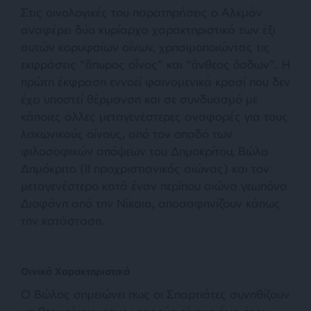
Στις οινολογικές του παρατηρήσεις ο Αλκμάν
αναφέρει δύο κυρίαρχα χαρακτηριστικά των έξι
αυτών κορυφαίων οίνων, χρησιμοποιώντας τις
εκφράσεις “ἄπυρος οἶνος” και “ἄνθεος ὄσδων”. Η
πρώτη έκφραση εννοεί φαινομενικά κρασί που δεν
έχει υποστεί θέρμανση και σε συνδυασμό με
κάποιες άλλες μεταγενέστερες αναφορές για τους
λακωνικούς οίνους, από τον οπαδό των
φιλοσοφικών απόψεων του Δημοκρίτου, Βώλο
Δημόκριτο (ΙΙ προχριστιανικός αιώνας) και τον
μεταγενέστερο κατά έναν περίπου αιώνα γεωπόνο
Διοφάνη από την Νίκαια, αποσαφηνίζουν κάπως
την κατάσταση.
Οινικά Χαρακτηριστικά
Ο Βώλος σημειώνει πως οι Σπαρτιάτες συνηθίζουν