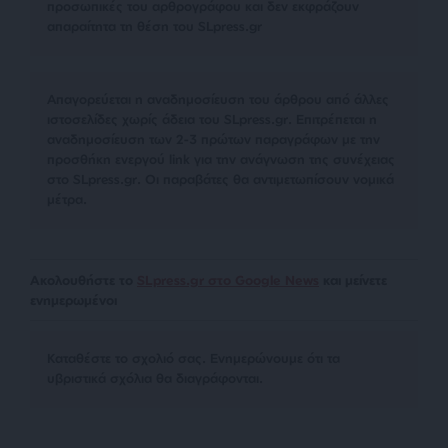
προσωπικές του αρθρογράφου και δεν εκφράζουν
απαραίτητα τη θέση του SLpress.gr
Απαγορεύεται η αναδημοσίευση του άρθρου από άλλες
ιστοσελίδες χωρίς άδεια του SLpress.gr. Επιτρέπεται η
αναδημοσίευση των 2-3 πρώτων παραγράφων με την
προσθήκη ενεργού link για την ανάγνωση της συνέχειας
στο SLpress.gr. Οι παραβάτες θα αντιμετωπίσουν νομικά
μέτρα.
Ακολουθήστε το
SLpress.gr στο Google News
και μείνετε
ενημερωμένοι
Kαταθέστε το σχολιό σας. Eνημερώνουμε ότι τα
υβριστικά σχόλια θα διαγράφονται.