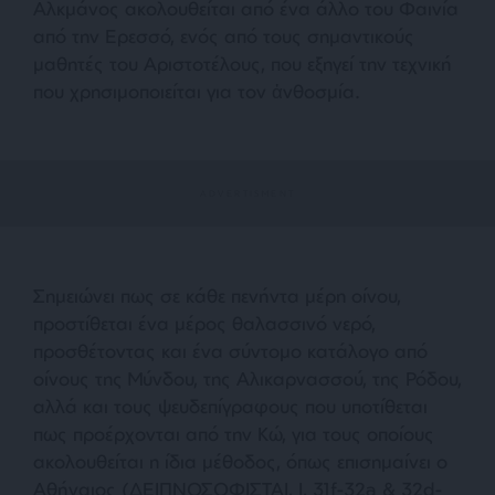
Αλκμάνος ακολουθείται από ένα άλλο του Φαινία
από την Ερεσσό, ενός από τους σημαντικούς
μαθητές του Αριστοτέλους, που εξηγεί την τεχνική
που χρησιμοποιείται για τον ἀνθοσμία.
Σημειώνει πως σε κάθε πενήντα μέρη οίνου,
προστίθεται ένα μέρος θαλασσινό νερό,
προσθέτοντας και ένα σύντομο κατάλογο από
οίνους της Μύνδου, της Αλικαρνασσού, της Ρόδου,
αλλά και τους ψευδεπίγραφους που υποτίθεται
πως προέρχονται από την Κώ, για τους οποίους
ακολουθείται η ίδια μέθοδος, όπως επισημαίνει ο
Αθήναιος (ΔΕΙΠΝΟΣΟΦΙΣΤΑΙ, Ι, 31f-32a & 32d-