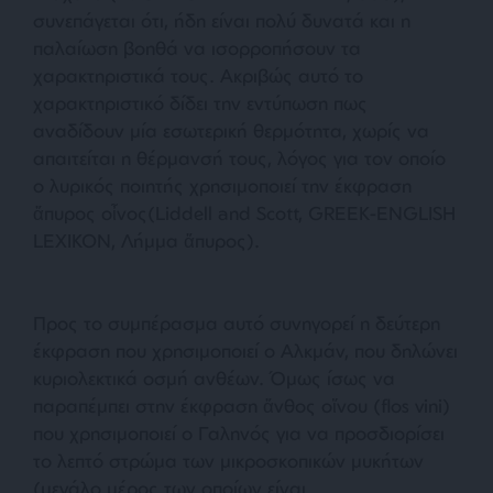
συνεπάγεται ότι, ήδη είναι πολύ δυνατά και η
παλαίωση βοηθά να ισορροπήσουν τα
χαρακτηριστικά τους. Ακριβώς αυτό το
χαρακτηριστικό δίδει την εντύπωση πως
αναδίδουν μία εσωτερική θερμότητα, χωρίς να
απαιτείται η θέρμανσή τους, λόγος για τον οποίο
ο λυρικός ποιητής χρησιμοποιεί την έκφραση
ἄπυρος οἶνος(Liddell and Scott, GREEK-ENGLISH
LEXIKON, Λήμμα ἄπυρος).
Προς το συμπέρασμα αυτό συνηγορεί η δεύτερη
έκφραση που χρησιμοποιεί ο Αλκμάν, που δηλώνει
κυριολεκτικά οσμή ανθέων. Όμως ίσως να
παραπέμπει στην έκφραση ἄνθος οἴνου (flos vini)
που χρησιμοποιεί ο Γαληνός για να προσδιορίσει
το λεπτό στρώμα των μικροσκοπικών μυκήτων
(μεγάλο μέρος των οποίων είναι