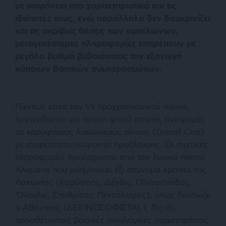
με σαφήνεια στα χαρακτηριστικά και τις
ιδιότητές τους, ενώ παράλληλα δεν διευκρινίζει
και τις ακριβείς θέσεις των αμπελώνων,
μεταγενέστερες πληροφορίες επιτρέπουν με
μεγάλο βαθμό βεβαιότητας την εξαγωγή
κάποιων βασικών συμπερασμάτων.
Πάντως κατά τον VΙΙ προχριστιανικού αιώνα,
εμφανίζονται για πρώτη φορά σαφείς αναφορές
σε κορυφαίους λακωνικούς οίνους (Grand Crus)
με σαφέστατη ονομασία προέλευσης. Οι σχετικές
πληροφορίες προέρχονται από τον λυρικό ποιητή
Αλκμάνα που μνημονεύει έξι επώνυμα κρασιά της
Λακωνίας (Καρύστιος, Δένθις, Οἰνουντιάδας,
Ὄνογλις, Σταθμίτας, Πεντάλοφος), όπως διασώζει
ο Αθήναιος (ΔΕΙΠΝΟΣΟΦΙΣΤΑΙ, Ι, 31c-d),
προσθέτοντας βασικές οινολογικές παρατηρήσεις