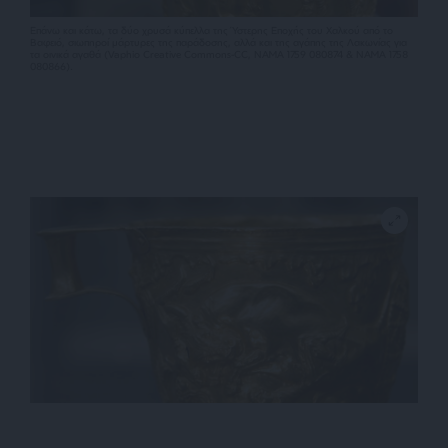
Επάνω και κάτω, τα δύο χρυσά κύπελλα της Ύστερης Εποχής του Χαλκού από το
Βαφειό, σιωπηροί μάρτυρες της παράδοσης, αλλά και της αγάπης της Λακωνίας για
τα οινικά αγαθά (Vaphio Creative Commons-CC, ΝΑΜΑ 1759 080874 & ΝΑΜΑ 1758
080866).