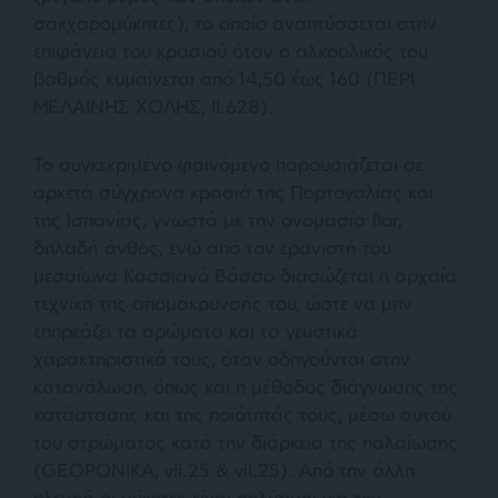
σακχαρομύκητες), το οποίο αναπτύσσεται στην
επιφάνεια του κρασιού όταν ο αλκοολικός του
βαθμός κυμαίνεται από 14,50 έως 160 (ΠΕΡΙ
ΜΕΛΑΙΝΗΣ ΧΟΛΗΣ, II.628).
Το συγκεκριμένο φαινόμενο παρουσιάζεται σε
αρκετά σύγχρονα κρασιά της Πορτογαλίας και
της Ισπανίας, γνωστά με την ονομασία flor,
δηλαδή άνθος, ενώ από τον ερανιστή του
μεσαίωνα Κασσιανό Βάσσο διασώζεται η αρχαία
τεχνική της απομάκρυνσής του, ώστε να μην
επηρεάζει τα αρώματα και τα γευστικά
χαρακτηριστικά τους, όταν οδηγούνται στην
κατανάλωση, όπως και η μέθοδος διάγνωσης της
κατάστασης και της ποιότητάς τους, μέσω αυτού
του στρώματος κατά την διάρκεια της παλαίωσης
(GEOPONIKA, vii.25 & vii.25). Από την άλλη
πλευρά οι μύκητες είναι πολύτιμοι για την