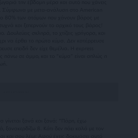
η ζυγαριά την έβδομη μέρα και αυτό που χάνεις
αι. Σύμφωνα με μετα-ανάλυση στο American
 το 80% των ατόμων που χάνουν βάρος με
συχνά και ξεπερνούν το αρχικό τους βάρος!
 Δουλεύεις σκληρά, το χτίζεις γρήγορα, και
έχρι να έρθει το πρώτο κύμα. Δεν κατέρρευσε
ευσε επειδή δεν είχε θεμέλια. Η express
εις πάνω σε άμμο, και το “κύμα” είναι απλώς η
ωή.
τα γίνεται ξανά και ξανά: “Πάρη, έχω
ά, ξανακερδίζω 8. Κάτι δεν πάει καλά με τον
αι και σου λέω: Αφού έχεις δοκιμάσει αυτό