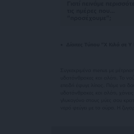
Γιατί πεινάμε περισσότ
τις ημέρες που…
“προσέχουμε”;
Δίαιτες Τύπου “X Κιλά σε Y
Συγκεκριμένα menus με μέτρησ
υδατάνθρακες και αλάτι. Το νο
επειδή έφυγε λίπος. Πάμε να δο
υδατάνθρακες και αλάτι, χάνεις
γλυκογόνο στους μύες σου κρατά
νερό φεύγει με τα ούρα. Η ζυγαρ