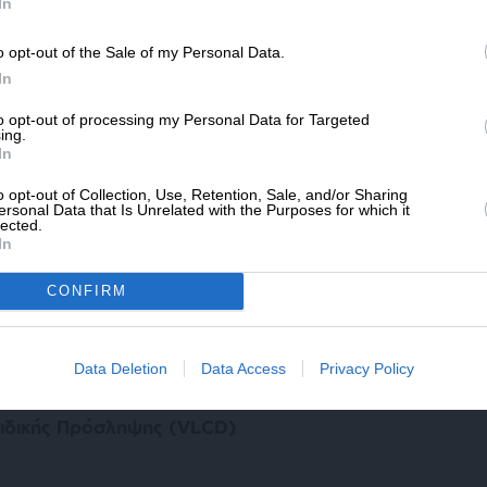
SLpress.gr.
In
νικός ορισμός. Στην πράξη, όταν λέμε
ιατροφή σχεδιασμένη για πολύ γρήγορη
o opt-out of the Sale of my Personal Data.
ΔΩΡΕΑ
άστημα, συνήθως 3 ημέρες έως 4 εβδομάδες.
In
* Ελάχιστη συνεισφορά 5€
to opt-out of processing my Personal Data for Targeted
ing.
In
o opt-out of Collection, Use, Retention, Sale, and/or Sharing
ersonal Data that Is Unrelated with the Purposes for which it
lected.
In
CONFIRM
άμε να δούμε τις βασικές κατηγορίες.
Data Deletion
Data Access
Privacy Policy
μιδικής Πρόσληψης (VLCD)