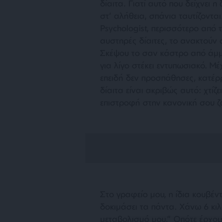
δίαιτα. Γιατί αυτό που δείχνει 
στ’ αλήθεια, σπάνια ταυτίζοντ
Psychologist, περισσότερο από
αυστηρές δίαιτες, το ανακτούν 
Σκέψου το σαν κάστρο από άμμο.
για λίγο στέκει εντυπωσιακό. Μ
επειδή δεν προσπάθησες, κατέρρ
δίαιτα είναι ακριβώς αυτό: χτίζ
επιστροφή στην κανονική σου ζ
Στο γραφείο μου, η ίδια κουβέν
δοκιμάσει τα πάντα. Χάνω 6 κιλ
μεταβολισμό μου.” Οπότε έρχομ