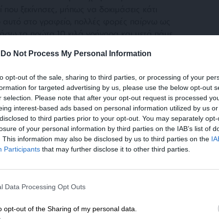
ί που ξεκίνησες, μήπως να δοκιμάσεις κάτι
 αυτό στο γραφείο, πολλές φορές παίρνω ως
άσω τα πρώτα 10 κιλά γρήγορα και μετά πάμε
ούμε γιατί αυτό μπορεί να μην δουλέψει.
-
Do Not Process My Personal Information
 ο μεταβολισμός είναι μια χαρά. Αυτό που δεν
to opt-out of the sale, sharing to third parties, or processing of your per
ress διαιτών, που έχει στήσει το ίδιο το
formation for targeted advertising by us, please use the below opt-out s
ύμε τι ακριβώς είναι μία express δίαιτα, γιατί
r selection. Please note that after your opt-out request is processed y
eing interest-based ads based on personal information utilized by us or
ι δεν δουλεύει, τι λέει η επιστήμη για το τι
disclosed to third parties prior to your opt-out. You may separately opt-
χει σενάριο όπου έχει θέση.
losure of your personal information by third parties on the IAB’s list of
. This information may also be disclosed by us to third parties on the
IA
Participants
that may further disclose it to other third parties.
ΕΝΙΣΧΥΣΤΕ ΤΟ
l Data Processing Opt Outs
Στηρίξτε με τη χορηγία σας για να επιβιώσει
η Αδέσμευτη Δημοσιογραφία του
o opt-out of the Sharing of my personal data.