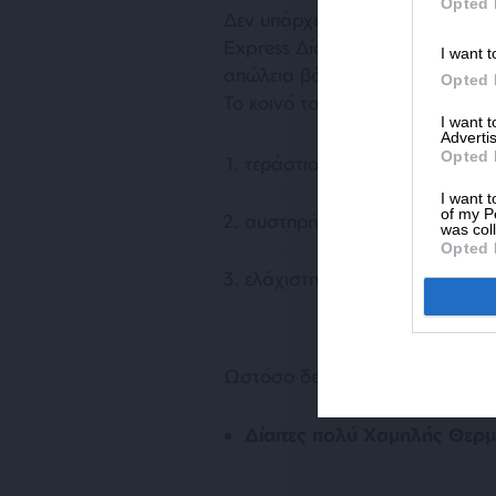
Opted 
Δεν υπάρχει αυστηρός επιστημο
Express Δίαιτα εννοούμε μία δ
I want t
απώλεια βάρους σε σύντομο δι
Opted 
Το κοινό τους χαρακτηριστικό:
I want 
Advertis
Opted 
τεράστιο θερμιδικό έλλειμμα
I want t
of my P
αυστηρή λίστα τροφών
was col
Opted 
ελάχιστη ευελιξία.
Ωστόσο δεν είναι όλες ίδιες. Π
Δίαιτες πολύ Χαμηλής Θερ