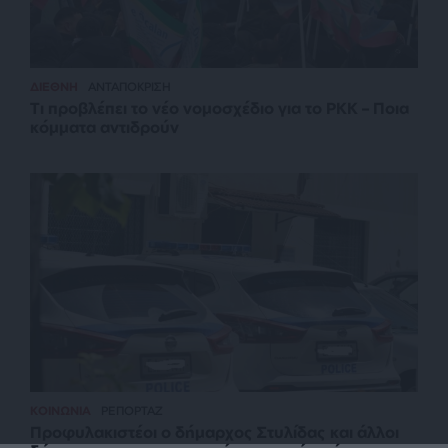
ΔΙΕΘΝΗ
ΑΝΤΑΠΟΚΡΙΣΗ
Τι προβλέπει το νέο νομοσχέδιο για το PKK – Ποια
κόμματα αντιδρούν
ΚΟΙΝΩΝΙΑ
ΡΕΠΟΡΤΑΖ
Προφυλακιστέοι ο δήμαρχος Στυλίδας και άλλοι