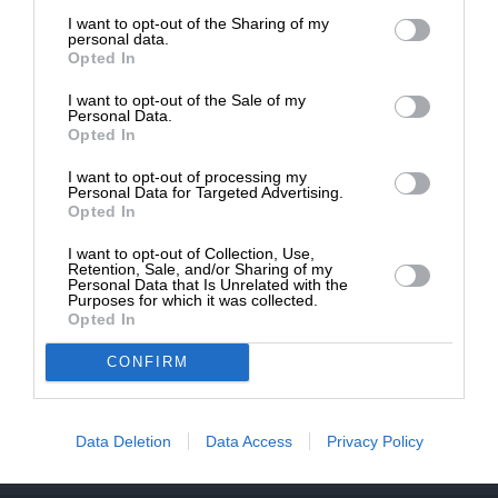
επιβιώσει η Αδέσμευτη
I want to opt-out of the Sharing of my
Δημοσιογραφία του SLpress.gr.
personal data.
Opted In
Newsletter
I want to opt-out of the Sale of my
Κάντε εγγραφή στο ενημερωτικό δελτίου του
ΔΩΡΕΑ
Personal Data.
SLpress.gr για να λαμβάνετε τα σημαντικότερα
Opted In
θέματα στο email σας
* Ελάχιστη συνεισφορά 5€
I want to opt-out of processing my
Personal Data for Targeted Advertising.
Opted In
I want to opt-out of Collection, Use,
Retention, Sale, and/or Sharing of my
Personal Data that Is Unrelated with the
Purposes for which it was collected.
Opted In
Ναι, επιθυμώ να λαμβάνω το ενημερωτικό δελτίο μέσω e-mail από το
SLpress.gr
CONFIRM
Data Deletion
Data Access
Privacy Policy