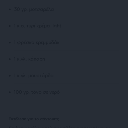
30 γρ. μοτσαρέλα
1 κ.σ. τυρί κρέμα light
1 φρέσκο κρεμμυδάκι
1 κ.γλ. κάπαρη
1 κ.γλ. μουστάρδα
100 γρ. τόνο σε νερό
Εκτέλεση για το σάντουιτς