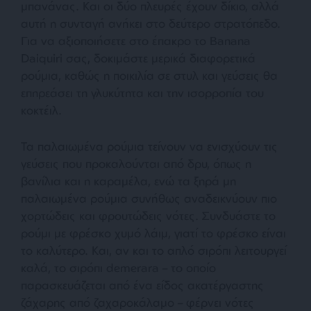
μπανάνας. Και οι δύο πλευρές έχουν δίκιο, αλλά
αυτή η συνταγή ανήκει στο δεύτερο στρατόπεδο.
Για να αξιοποιήσετε στο έπακρο το Banana
Daiquiri σας, δοκιμάστε μερικά διαφορετικά
ρούμια, καθώς η ποικιλία σε στυλ και γεύσεις θα
επηρεάσει τη γλυκύτητα και την ισορροπία του
κοκτέιλ.
Τα παλαιωμένα ρούμια τείνουν να ενισχύουν τις
γεύσεις που προκαλούνται από δρυ, όπως η
βανίλια και η καραμέλα, ενώ τα ξηρά μη
παλαιωμένα ρούμια συνήθως αναδεικνύουν πιο
χορτώδεις και φρουτώδεις νότες. Συνδυάστε το
ρούμι με φρέσκο ​​χυμό λάιμ, γιατί το φρέσκο ​​είναι
το καλύτερο. Και, αν και το απλό σιρόπι λειτουργεί
καλά, το σιρόπι demerara – το οποίο
παρασκευάζεται από ένα είδος ακατέργαστης
ζάχαρης από ζαχαροκάλαμο – φέρνει νότες