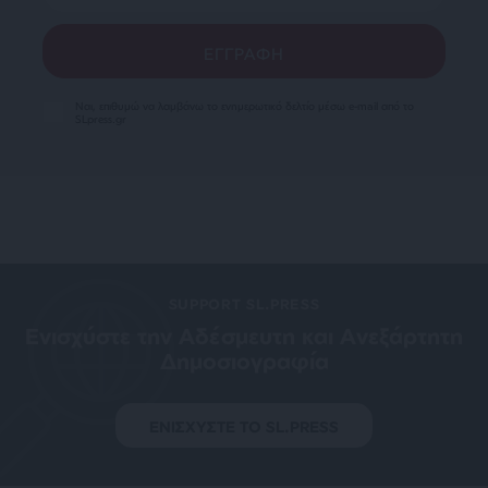
Ναι, επιθυμώ να λαμβάνω το ενημερωτικό δελτίο μέσω e-mail από το
SLpress.gr
SUPPORT SL.PRESS
Ενισχύστε την Aδέσμευτη και Aνεξάρτητη
Δημοσιογραφία
ΕΝΙΣΧΥΣΤΕ ΤΟ SL.PRESS