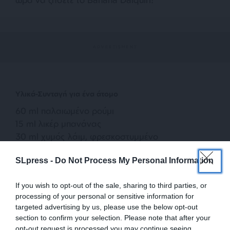
Υλικά-Συνταγή για ένα άτομο
60 ml παλαιωμένο ρούμι
15 ml λικέρ μπανάνας
30 ml χυμός λάιμ, φρεσκοστυμμένο
8 ml σιρόπι demerara
SLpress -
Do Not Process My Personal Information
Για το γαρνίρισμα:
1 φέτα μπανάνας
If you wish to opt-out of the sale, sharing to third parties, or
processing of your personal or sensitive information for
Τρόπος παρασκευής
targeted advertising by us, please use the below opt-out
section to confirm your selection. Please note that after your
Βάζουμε το ρούμι, το λικέρ μπανάνας, τον χυμό
opt-out request is processed you may continue seeing