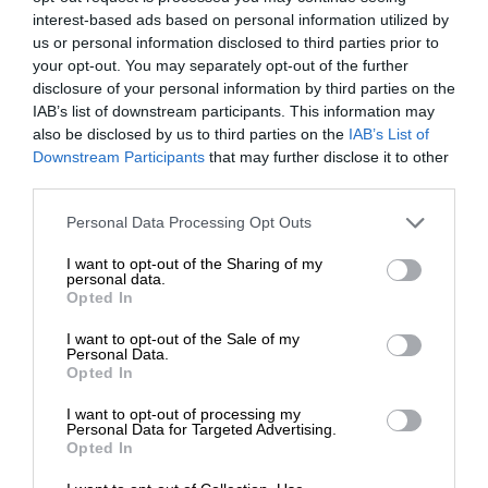
interest-based ads based on personal information utilized by
λάιμ και το σιρόπι demerara σε ένα σέικερ με
us or personal information disclosed to third parties prior to
πάγο και ανακινούμε μέχρι να κρυώσουν καλά.
your opt-out. You may separately opt-out of the further
Σουρώνουμε σε ένα παγωμένο ποτήρι.
disclosure of your personal information by third parties on the
Γαρνίρουμε με μια φέτα μπανάνας.
IAB’s list of downstream participants. This information may
also be disclosed by us to third parties on the
IAB’s List of
ΕΝΙΣΧΥΣΤΕ ΤΟ
Downstream Participants
that may further disclose it to other
Σε συνεργασία με το
womanidol
third parties.
Στηρίξτε με τη χορηγία σας για να
Personal Data Processing Opt Outs
TAGS:
επιβιώσει η Αδέσμευτη
I want to opt-out of the Sharing of my
Δημοσιογραφία του SLpress.gr.
ΚΑΛΟΚΑΙΡΙ
ΚΟΚΤΕΙΛ
ΦΡΟΥΤΟ
ΜΠΑΝΑΝΑ
personal data.
Opted In
ΒΑΝΙΛΙΑ
ΣΙΡΟΠΙ
I want to opt-out of the Sale of my
ΔΩΡΕΑ
Personal Data.
Opted In
* Ελάχιστη συνεισφορά 5€
Οι απόψεις που αναφέρονται στο κείμενο είναι
I want to opt-out of processing my
Personal Data for Targeted Advertising.
προσωπικές του αρθρογράφου και δεν εκφράζουν
Opted In
απαραίτητα τη θέση του SLpress.gr