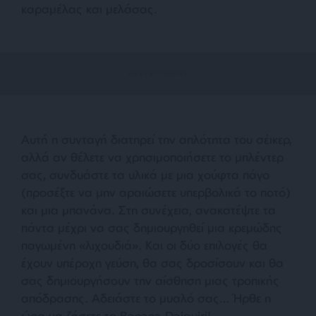
καραμέλας και μελάσας.
Αυτή η συνταγή διατηρεί την απλότητα του σέικερ,
αλλά αν θέλετε να χρησιμοποιήσετε το μπλέντερ
σας, συνδυάστε τα υλικά με μια χούφτα πάγο
(προσέξτε να μην αραιώσετε υπερβολικά το ποτό)
και μια μπανάνα. Στη συνέχεια, ανακατέψτε τα
πάντα μέχρι να σας δημιουργηθεί μια κρεμώδης
παγωμένη «λιχουδιά». Και οι δύο επιλογές θα
έχουν υπέροχη γεύση, θα σας δροσίσουν και θα
σας δημιουργήσουν την αίσθηση μιας τροπικής
απόδρασης. Αδειάστε το μυαλό σας… Ήρθε η
ώρα να ζήσετε το Banana Daiquiri!