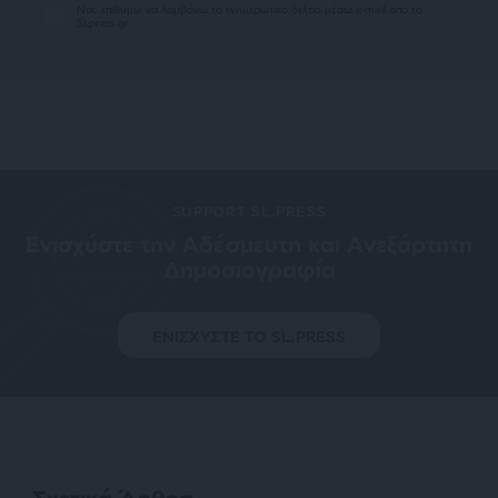
Ναι, επιθυμώ να λαμβάνω το ενημερωτικό δελτίο μέσω e-mail από το
SLpress.gr
SUPPORT SL.PRESS
Ενισχύστε την Aδέσμευτη και Aνεξάρτητη
Δημοσιογραφία
ΕΝΙΣΧΥΣΤΕ ΤΟ SL.PRESS