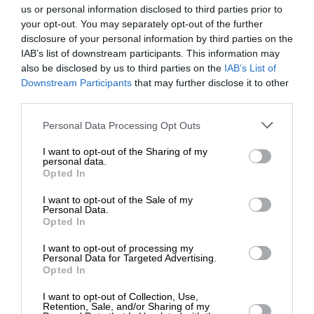
το Εμπόριο και την Ανάπτυξη (UNCTAD).
us or personal information disclosed to third parties prior to
your opt-out. You may separately opt-out of the further
disclosure of your personal information by third parties on the
IAB’s list of downstream participants. This information may
ΔΙΑΒΑΣΤΕ ΑΚΟΜΑ
also be disclosed by us to third parties on the
IAB’s List of
ΕΝΙΣΧΥΣΤΕ ΤΟ
Μπορεί το Ορμούζ να
Downstream Participants
that may further disclose it to other
third parties.
επιστρέψει στο προπολεμικό
καθεστώς;
Στηρίξτε με τη χορηγία σας για να
Personal Data Processing Opt Outs
επιβιώσει η Αδέσμευτη
I want to opt-out of the Sharing of my
Δημοσιογραφία του SLpress.gr.
personal data.
Opted In
«
Οι συμβάσεις μεταφοράς εμπορευμάτων
I want to opt-out of the Sale of my
χρειάζονται χρόνο για να επαναρυθμιστούν. Οι
ΔΩΡΕΑ
Personal Data.
αλυσίδες εφοδιασμού χρειάζονται χρόνο για να
Opted In
* Ελάχιστη συνεισφορά 5€
προσαρμοστούν. Το υψηλότερο κόστος καυσίμων,
I want to opt-out of processing my
φυσικού αερίου και λιπασμάτων μπορεί να
Personal Data for Targeted Advertising.
Opted In
συνεχίσει να επηρεάζει την αγροτική παραγωγή,
τους λογαριασμούς μεταφορών και τους
I want to opt-out of Collection, Use,
Retention, Sale, and/or Sharing of my
προϋπολογισμούς των νοικοκυριών μετά την