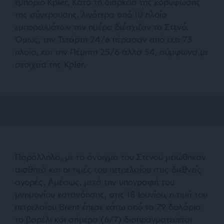
εμπόριο Kpler. Κατά τη διάρκεια της κορύφωσης
της σύγκρουσης, λιγότερα από 10 πλοία
εμπορευμάτων την ημέρα διέσχιζαν το Στενό.
Όμως, την Τετάρτη 24/6 πέρασαν από εκεί 73
πλοία, και την Πέμπτη 25/6 άλλα 54, σύμφωνα με
στοιχεία της Kpler.
Παράλληλα, με το άνοιγμα του Στενού μειώθηκαν
αισθητά και οι τιμές του πετρελαίου στις διεθνείς
αγορές. Αμέσως, μετά την υπογραφή του
μνημονίου κατανόησης, στις 18 Ιουνίου, η τιμή του
πετρελαίου Brent έπεσε κάτω από τα 79 δολάρια
το βαρέλι και σήμερα (6/7) διαπραγματεύεται