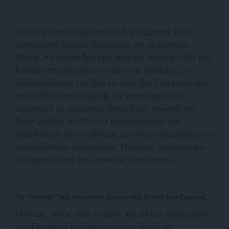
Το Μνημόνιο Συνεργασίας δημιούργησε έναν
προσωρινό νόμιμο διάδρομο για το εμπόριο.
Όμως, η ένταση δεν έχει εκλείψει, καθώς ΗΠΑ και
Κατάρ κατηγόρησαν το Ιράν για επιθέσεις σε
δεξαμενόπλοια (το ίδιο το Ιράν δεν έχει αναλάβει
την ευθύνη και απέρριψε τις κατηγορίες του
εμιράτου) με συνέπεια, όπως έγινε γνωστό την
Τρίτη βράδυ, οι ΗΠΑ να επαναφέρουν τον
αποκλεισμό στις πωλήσεις ιρανικού πετρελαίου και
ακολούθησαν το πρωί της Τετάρτης αμερικανικά
πλήγματα κατά της ιρανικής επικράτειας.
Το “αγκάθι” της επόμενης μέρας στα Στενά του Ορμούζ
Πάντως, εκτός από το Ιράν, και άλλοι παραγωγοί
του Περσικού Κόλπου άρχισαν, ξανά, τις