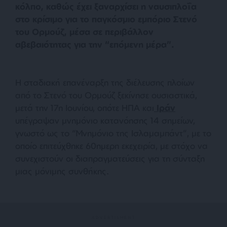
κόλπο, καθώς έχει ξαναρχίσει η ναυσιπλοΐα
στο κρίσιμο για το παγκόσμιο εμπόριο Στενό
του Ορμούζ, μέσα σε περιβάλλον
αβεβαιότητας για την “επόμενη μέρα”.
Η σταδιακή επανέναρξη της διέλευσης πλοίων
από το Στενό του Ορμούζ ξεκίνησε ουσιαστικά,
μετά την 17η Ιουνίου, οπότε ΗΠΑ και
Ιράν
υπέγραψαν μνημόνιο κατανόησης 14 σημείων,
γνωστό ως το “Μνημόνιο της Ισλαμαμπάντ”, με το
οποίο επιτεύχθηκε 60ημερη εκεχειρία, με στόχο να
συνεχιστούν οι διαπραγματεύσεις για τη σύνταξη
μιας μόνιμης συνθήκης.