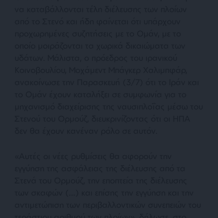
να καταβάλλονται τέλη διέλευσης των πλοίων
από το Στενό και ήδη φαίνεται ότι υπάρχουν
προχωρημένες συζητήσεις με το Ομάν, με το
οποίο μοιράζονται τα χωρικά δικαιώματα των
υδάτων. Μάλιστα, ο πρόεδρος του ιρανικού
Κοινοβουλίου, Μοχάμεντ Μπάγκερ Χαλιμπφάρ,
ανακοίνωσε την Παρασκευή (3/7) ότι το Ιράν και
το Ομάν έχουν καταλήξει σε συμφωνία για το
μηχανισμό διαχείρισης της ναυσιπλοΐας μέσω του
Στενού του Ορμούζ, διευκρινίζοντας ότι οι ΗΠΑ
δεν θα έχουν κανέναν ρόλο σε αυτόν.
«
Αυτές οι νέες ρυθμίσεις θα αφορούν την
εγγύηση της ασφάλειας της διέλευσης από τα
Στενά του Ορμούζ, την εποπτεία της διέλευσης
των σκαφών (…) και επίσης την εγγύηση και την
αντιμετώπιση των περιβαλλοντικών συνεπειών του
τεράστιου αριθμού των πλοίων»
, δήλωσε, στο