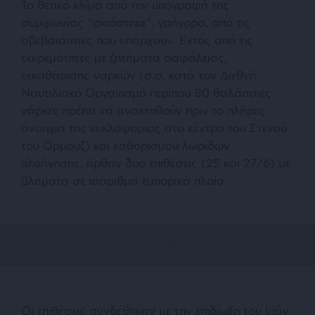
Το θετικό κλίμα από την υπογραφή της
συμφωνίας “σκιάστηκε”, γρήγορα, από τις
αβεβαιότητες που υπάρχουν. Εκτός από τις
εκκρεμότητες με ζητήματα ασφάλειας,
εκκαθάρισης ναρκών (σ.σ. κατά τον Διεθνή
Ναυτιλιακό Οργανισμό περίπου 80 θαλάσσιες
νάρκες πρέπει να ανακτηθούν πριν το πλήρες
άνοιγμα της κυκλοφορίας στο κέντρο του Στενού
του Ορμούζ) και καθορισμού λωρίδων
πλοήγησης, ήρθαν δύο επιθέσεις (25 και 27/6) με
βλήματα σε ισάριθμα εμπορικά πλοία.
Οι επιθέσεις συνδέθηκαν με την επιδίωξη του Ιράν