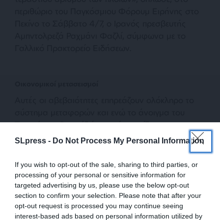
περιθώριο του Παγκόσμιου Φόρουμ Ειρήνης στο
Πεκίνο το Σάββατο 4/7, ο Ιρανός πρεσβευτής
Αμπντολρεζά Ραχμάνι Φαζλί, σύμφωνα με το
Γαλλικό Πρακτορείο Ειδήσεων.
Οικονομικοί μετασεισμοί
Αυτές οι αβεβαιότητες επηρεάζουν ολόκληρο το
σύστημα μεταφορών και ενώ το άνοιγμα του
Στενού του Ορμούζ έφερε, όπως είδαμε,
ανακούφιση στο παγκόσμιο εμπόριο και στις
SLpress -
Do Not Process My Personal Information
αγορές ενέργειες, πολλές ευάλωτες οικονομίες δεν
έχουν ακόμα ξεπεράσει την κρίση από την
If you wish to opt-out of the sale, sharing to third parties, or
αναταραχή των 100 ημερών. «
Τα συστήματα
processing of your personal or sensitive information for
μεταφορών και τροφίμων συνήθως κινούνται πιο
targeted advertising by us, please use the below opt-out
section to confirm your selection. Please note that after your
αργά από τις αγορές πετρελαίου»
, διαπιστώνει
opt-out request is processed you may continue seeing
έκθεση της Διάσκεψης των Ηνωμένων Εθνών για
interest-based ads based on personal information utilized by