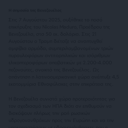
Η σημασία της Βενεζουέλας
Στις 7 Αυγούστου 2025, αυξήθηκε το ποσό
επικήρυξης του Nicolas Maduro, Προέδρου της
Βενεζουέλα, στα 50 εκ. δολάρια. Στις 21
Αυγούστου ο Τραμπ διέταξε να αναπτυχθεί
αμφίβια αρμάδα, συμπεριλαμβανομένων τριών
πυραυλοφόρων αντιτορπιλικών και ισάριθμων
ελικοπτεροφόρων αποβατικών με 2.200-4.000
πεζοναύτες, ανοικτά της Βενεζουέλας. Ως
απάντηση η λατινοαμερικανική χώρα ανέπτυξε 4,5
εκατομμύρια Εθνοφύλακες στην επικράτεια της.
Η Βενεζουέλα συνιστά χώρα προτεραιότητας για
τον σχεδιασμό των ΗΠΑ διότι αν επιθυμούν να
διακόψουν πλήρως την ροή ρωσικών
υδρογονανθράκων προς την Ευρώπη και να την
υποκαταστήσουν με υδρογονάνθρακες που η