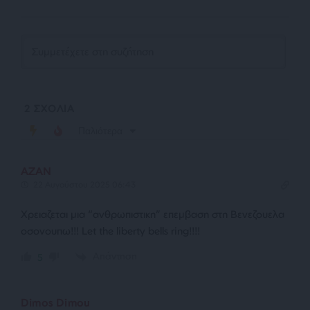
2
ΣΧΟΛΙΑ
Παλιότερα
ΑΖAN
22 Αυγούστου 2025 06:43
Χρειαζεται μια “ανθρωπιστικη” επεμβαση στη Βενεζουελα
οσονουπω!!! Let the liberty bells ring!!!!
Απάντηση
5
Dimos Dimou