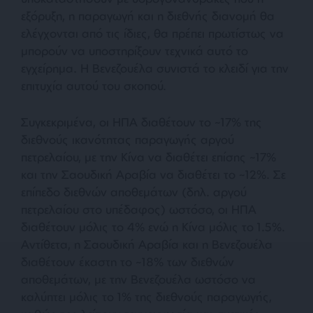
εξόρυξη, η παραγωγή και η διεθνής διανομή θα
ελέγχονται από τις ίδιες, θα πρέπει πρωτίστως να
μπορούν να υποστηρίξουν τεχνικά αυτό το
εγχείρημα. Η Βενεζουέλα συνιστά το κλειδί για την
επιτυχία αυτού του σκοπού.
Συγκεκριμένα, οι ΗΠΑ διαθέτουν το ~17% της
διεθνούς ικανότητας παραγωγής αργού
πετρελαίου, με την Κίνα να διαθέτει επίσης ~17%
και την Σαουδική Αραβία να διαθέτει το ~12%. Σε
επίπεδο διεθνών αποθεμάτων (δηλ. αργού
πετρελαίου στο υπέδαφος) ωστόσο, οι ΗΠΑ
διαθέτουν μόλις το 4% ενώ η Κίνα μόλις το 1.5%.
Αντίθετα, η Σαουδική Αραβία και η Βενεζουέλα
διαθέτουν έκαστη το ~18% των διεθνών
αποθεμάτων, με την Βενεζουέλα ωστόσο να
καλύπτει μόλις το 1% της διεθνούς παραγωγής,