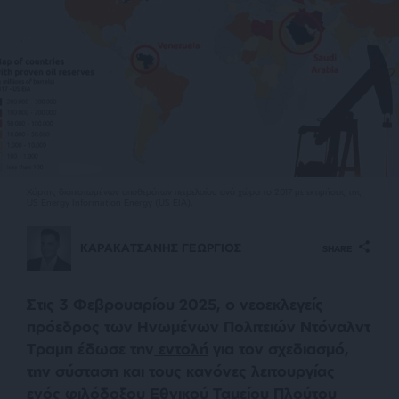
Χάρτης διαπιστωμένων αποθεμάτων πετρελαίου ανά χώρα το 2017 με εκτιμήσεις της
US Energy Information Energy (US EIA).
ΚΑΡΑΚΑΤΣΑΝΗΣ ΓΕΩΡΓΙΟΣ
SHARE
Στις 3 Φεβρουαρίου 2025, ο νεοεκλεγείς
πρόεδρος των Ηνωμένων Πολιτειών Ντόναλντ
Τραμπ έδωσε την
εντολή
για τον σχεδιασμό,
την σύσταση και τους κανόνες λειτουργίας
ενός φιλόδοξου Εθνικού Ταμείου Πλούτου