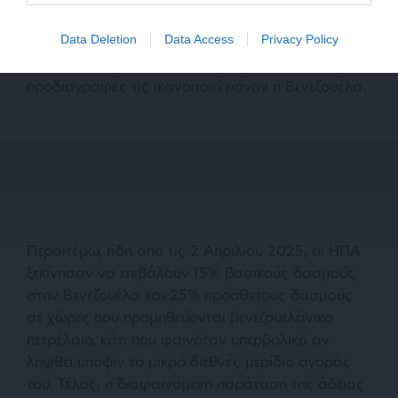
το δολάριο να έχει υψηλή ζήτηση (ακόμη και στην
Data Deletion
Data Access
Privacy Policy
“μαύρη” αγορά) και να βρίσκεται στον
παραδοσιακό “ζωτικό τους χώρο”. Αυτές τις
προδιαγραφές τις ικανοποιεί μόνον η Βενεζουέλα.
Περαιτέρω, ήδη από τις 2 Απριλίου 2025, οι ΗΠΑ
ξεκίνησαν να επιβάλουν 15% βασικούς δασμούς
στην Βενεζουέλα και 25% πρόσθετους δασμούς
σε χώρες που προμηθεύονται βενεζουελάνικο
πετρέλαιο, κάτι που φαινόταν υπερβολικό αν
ληφθεί υπόψιν το μικρό διεθνές μερίδιο αγοράς
του. Τέλος, η διαφαινόμενη παράταση της άδειας