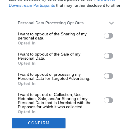
ΕΝΙΣΧΥΣΤΕ ΤΟ
Downstream Participants
that may further disclose it to other
third parties.
Το κύριο θέμα του βενεζουελάνικου πετρελαίου
Στηρίξτε με τη χορηγία σας για να
Personal Data Processing Opt Outs
είναι ο χαμηλός δείκτης
API
και η υψηλή
επιβιώσει η Αδέσμευτη
περιεκτικότητα σε θείο που το κατατάσσουν στα
I want to opt-out of the Sharing of my
Δημοσιογραφία του SLpress.gr.
personal data.
χαμηλής ποιότητας πετρέλαια με αυξημένο
Opted In
κόστος διύλισης. Μπροστά στα δυνητικά οφέλη
I want to opt-out of the Sale of my
των ΗΠΑ ωστόσο, αυτό είναι δευτερεύουσας
ΔΩΡΕΑ
Personal Data.
σημασίας τεχνικό ζήτημα.
Opted In
* Ελάχιστη συνεισφορά 5€
I want to opt-out of processing my
Συνεπώς, για να εφαρμόσουν οι ΗΠΑ την διεθνή
Personal Data for Targeted Advertising.
Opted In
πολιτική τους χρειάζονται πρόσβαση σε άφθονα
αποθέματα σε μια χώρα που να της λείπει η
I want to opt-out of Collection, Use,
Retention, Sale, and/or Sharing of my
τεχνογνωσία, να έχει ικανό εργατικό δυναμικό, η
Personal Data that Is Unrelated with the
Purposes for which it was collected.
νομισματική αξία του φυσικού πλούτου της είναι
Opted In
μέσα στις 10 υψηλότερες του πλανήτη, να
μπορούν οι πολυεθνικές εταιρείες τους και να
CONFIRM
συνεισφέρουν με τις προσόδους τους στο Ταμείο,