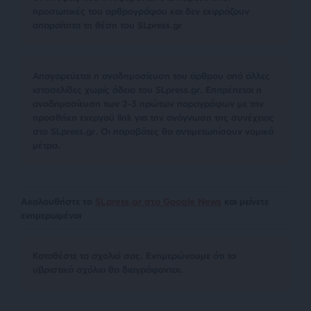
προσωπικές του αρθρογράφου και δεν εκφράζουν
απαραίτητα τη θέση του SLpress.gr
Απαγορεύεται η αναδημοσίευση του άρθρου από άλλες
ιστοσελίδες χωρίς άδεια του SLpress.gr. Επιτρέπεται η
αναδημοσίευση των 2-3 πρώτων παραγράφων με την
προσθήκη ενεργού link για την ανάγνωση της συνέχειας
στο SLpress.gr. Οι παραβάτες θα αντιμετωπίσουν νομικά
μέτρα.
Ακολουθήστε το
SLpress.gr στο Google News
και μείνετε
ενημερωμένοι
Kαταθέστε το σχολιό σας. Eνημερώνουμε ότι τα
υβριστικά σχόλια θα διαγράφονται.