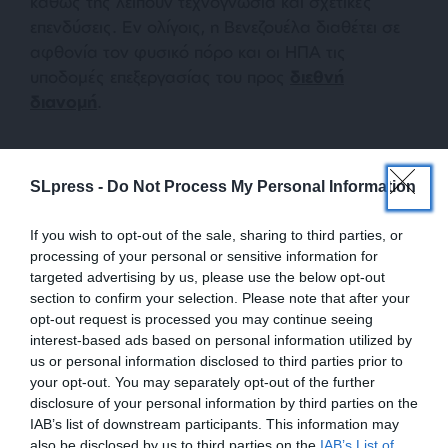
καθώς της λείπουν τεχνογνωσία και σχετικές
επενδύσεις. Εν ολίγοις, η Βενεζουέλα διαθέτει σε
αφθονία τον φυσικό πόρο και οι ΗΠΑ τις
υποδομές επεξεργασίας του προς
διεθνή
διανομή
.
SLpress -
Do Not Process My Personal Information
If you wish to opt-out of the sale, sharing to third parties, or
processing of your personal or sensitive information for
targeted advertising by us, please use the below opt-out
section to confirm your selection. Please note that after your
opt-out request is processed you may continue seeing
interest-based ads based on personal information utilized by
us or personal information disclosed to third parties prior to
your opt-out. You may separately opt-out of the further
disclosure of your personal information by third parties on the
IAB’s list of downstream participants. This information may
Χάρτης διαπιστωμένων αποθεμάτων πετρελαίου ανά χώρα το 2017 με εκτιμήσεις της
also be disclosed by us to third parties on the
IAB’s List of
US Energy Information Energy (US EIA).