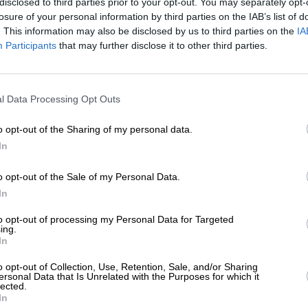
disclosed to third parties prior to your opt-out. You may separately opt-
ΕΡΓΕΙΑ
ΘΕΜΑ
losure of your personal information by third parties on the IAB’s list of
 κρύβεται πίσω από την ένταση ΗΠΑ-
. This information may also be disclosed by us to third parties on the
IA
νεζουέλας
Participants
that may further disclose it to other third parties.
ΡΑΚΑΤΣΑΝΗΣ ΓΕΩΡΓΙΟΣ
/08/2025
ΕΝΙΣΧΥΣΤΕ ΤΟ
l Data Processing Opt Outs
Στηρίξτε με τη χορηγία σας για να επιβιώσει
η Αδέσμευτη Δημοσιογραφία του
o opt-out of the Sharing of my personal data.
SLpress.gr.
In
o opt-out of the Sale of my Personal Data.
ΕΠΙΣΤΡΟΦΗ ΣΤΗΝ ΑΡΧΗ ΤΗΣ ΣΕΛΙΔΑΣ
ΔΩΡΕΑ
In
* Ελάχιστη συνεισφορά 5€
to opt-out of processing my Personal Data for Targeted
ing.
In
ΑΡΧΕΙΟ
Ανατρέξτε στην αρθρογραφία του SL Press
o opt-out of Collection, Use, Retention, Sale, and/or Sharing
από το 2011 μέχρι σήμερα
ersonal Data that Is Unrelated with the Purposes for which it
lected.
In