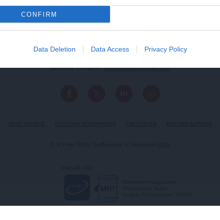
CONFIRM
Data Deletion
Data Access
Privacy Policy
ΕΠΙΚΟΙΝΩΝΙA:
slpress.gr@gmail.com
ΔΕΛΤΙΑ ΤΥΠΟΥ:
adv.slpress@gmail.com
ΟΡΟΙ ΧΡΗΣΗΣ
ΠΟΛΙΤΙΚΗ ΑΠΟΡΡΗΤΟΥ
TAYTOTHTA
ΕΡΕΥΝΑ SLPRESS
© SLPress 2026. Σχεδιασμός & Υλοποίηση
BTW
ΜΕΛΟΣ ΤΟΥ
Πιστοποίηση Επιχείρησης
Ηλεκτρονικού Τύπου
Αριθμός Πιστοποίησης: 242218