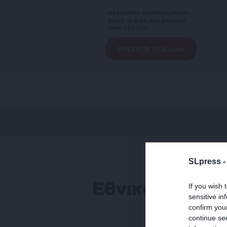
Αδέσμευτη Δημοσιογραφία
χωρίς τη δική σας χορηγία
είναι αδύνατη.
ΕΝΙΣΧΥΣΤΕ ΤΟ SLpress
SLpress 
Εθνικό Ταμείο
If you wish 
sensitive in
confirm you
continue se