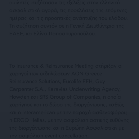
ομιλητές συζήτησαν τις εξελίξεις στην ελληνική
ασφαλιστική αγορά, τις προκλήσεις της επόμενης
ημέρας και τις προοπτικές ανάπτυξης του κλάδου.
Τη συζήτηση συντόνισε η Γενική Διευθύντρια της
ΕΑΕΕ, κα Ελίνα Παπασπυροπούλου.
Το Insurance & Reinsurance Meeting στήριξαν οι
χορηγοί των εκδηλώσεων AON Greece
Reinsurance Solutions, Eurolife FFH, Guy
Carpenter S.A., Karavias Underwriting Agency,
Howden και SRS Group of Companies, η οποία
χορήγησε και το δώρο της διοργάνωσης, καθώς
και η Ιnteramerican με την παροχή ασθενοφόρου,
η ERGO Hellas, με την ασφάλιση αστικής ευθύνης
της διοργάνωσης και η Ευρώπη Ασφαλιστική με
την ασφάλιση event cancellation.