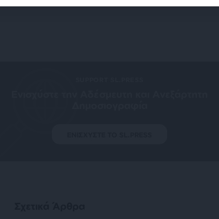
SUPPORT SL.PRESS
Ενισχύστε την Aδέσμευτη και Aνεξάρτητη
Δημοσιογραφία
ΕΝΙΣΧΥΣΤΕ ΤΟ SL.PRESS
Σχετικά Άρθρα