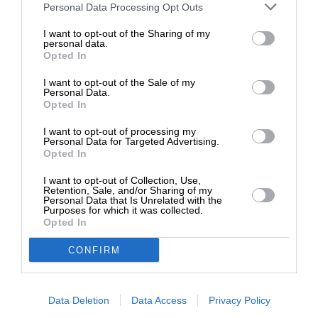
Στηρίξτε με τη χορηγία σας για να
Ακολουθήστε το
SLpress.gr στο Google News
και μείνετε
Personal Data Processing Opt Outs
ενημερωμένοι
επιβιώσει η Αδέσμευτη
I want to opt-out of the Sharing of my
Δημοσιογραφία του SLpress.gr.
personal data.
Opted In
I want to opt-out of the Sale of my
ΔΩΡΕΑ
Personal Data.
Opted In
* Ελάχιστη συνεισφορά 5€
Newsletter
I want to opt-out of processing my
Personal Data for Targeted Advertising.
Opted In
Κάντε εγγραφή στο ενημερωτικό δελτίου του
SLpress.gr για να λαμβάνετε τα σημαντικότερα
I want to opt-out of Collection, Use,
θέματα στο email σας
Retention, Sale, and/or Sharing of my
Personal Data that Is Unrelated with the
Purposes for which it was collected.
Opted In
CONFIRM
Data Deletion
Data Access
Privacy Policy
Ναι, επιθυμώ να λαμβάνω το ενημερωτικό δελτίο μέσω e-mail από το
SLpress.gr