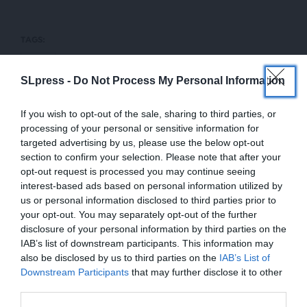
TAGS:
ΕΑΕΕ
SLpress -
Do Not Process My Personal Information
Οι απόψεις που αναφέρονται στο κείμενο είναι
If you wish to opt-out of the sale, sharing to third parties, or
προσωπικές του αρθρογράφου και δεν εκφράζουν
processing of your personal or sensitive information for
απαραίτητα τη θέση του SLpress.gr
targeted advertising by us, please use the below opt-out
section to confirm your selection. Please note that after your
opt-out request is processed you may continue seeing
interest-based ads based on personal information utilized by
Απαγορεύεται η αναδημοσίευση του άρθρου από άλλες
us or personal information disclosed to third parties prior to
ιστοσελίδες χωρίς άδεια του SLpress.gr. Επιτρέπεται η
αναδημοσίευση των 2-3 πρώτων παραγράφων με την
your opt-out. You may separately opt-out of the further
προσθήκη ενεργού link για την ανάγνωση της συνέχειας
disclosure of your personal information by third parties on the
στο SLpress.gr. Οι παραβάτες θα αντιμετωπίσουν νομικά
IAB’s list of downstream participants. This information may
μέτρα.
also be disclosed by us to third parties on the
IAB’s List of
ΕΝΙΣΧΥΣΤΕ ΤΟ
Downstream Participants
that may further disclose it to other
third parties.