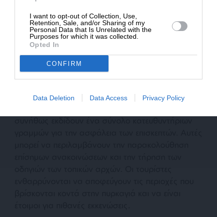
I want to opt-out of Collection, Use,
Retention, Sale, and/or Sharing of my
Personal Data that Is Unrelated with the
Purposes for which it was collected.
Opted In
Τι πρέπει να κάνουν οι επισκέπτες
CONFIRM
Μέτρα ασφαλείας και οδηγίες προς τους
τουρίστες αποτελούν κρίσιμο μέρος της
Data Deletion
Data Access
Privacy Policy
διαχείρισης μιας τέτοιας κρίσης. Οι αρχές
συνήθως εκδίδουν ένα σύνολο κατευθυντήριων
γραμμών για την ασφάλεια των επισκεπτών. Αυτές
μπορεί να περιλαμβάνουν την παρακολούθηση
επίσημων ανακοινώσεων και την τήρηση των
οδηγιών των τοπικών αρχών. Οι τουρίστες
ενθαρρύνονται να αποφεύγουν τις περιοχές που
βρίσκονται κοντά στην πυρκαγιά και να είναι
έτοιμοι για πιθανές εκκενώσεις.