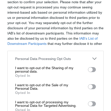
επιπτώσεις στο περιβάλλον. Η άμεση καταστροφή
section to confirm your selection. Please note that after your
opt-out request is processed you may continue seeing
δασικών εκτάσεων οδηγεί σε απώλεια χλωρίδας
interest-based ads based on personal information utilized by
και οικοτόπων για την πανίδα, ενώ αυξάνει τον
us or personal information disclosed to third parties prior to
κίνδυνο διάβρωσης του εδάφους, πλημμυρών και
your opt-out. You may separately opt-out of the further
κατολισθήσεων. Η ατμοσφαιρική ρύπανση από
disclosure of your personal information by third parties on the
τον καπνό και τα αιωρούμενα σωματίδια
IAB’s list of downstream participants. This information may
also be disclosed by us to third parties on the
IAB’s List of
επιδεινώνει την ποιότητα του αέρα, ενώ η απειλή
ΕΝΙΣΧΥΣΤΕ ΤΟ
Downstream Participants
that may further disclose it to other
για σπάνια είδη μπορεί να έχει σημαντικό
third parties.
αντίκτυπο στη βιοποικιλότητα. Επιπλέον, οι
Στηρίξτε με τη χορηγία σας για να
πυρκαγιές συμβάλλουν στην αύξηση των
Personal Data Processing Opt Outs
επιβιώσει η Αδέσμευτη
εκπομπών διοξειδίου του άνθρακα, επηρεάζοντας
I want to opt-out of the Sharing of my
Δημοσιογραφία του SLpress.gr.
το κλίμα, ενώ μπορεί να προκαλέσουν αλλαγές
personal data.
Opted In
στο υδρολογικό ισοζύγιο και πιθανή υποβάθμιση
των υδάτινων πόρων. Μακροπρόθεσμα, η
I want to opt-out of the Sale of my
ΔΩΡΕΑ
Personal Data.
σύνθεση των οικοσυστημάτων μπορεί να αλλάξει
Opted In
κατά τη διαδικασία αναγέννησης.
* Ελάχιστη συνεισφορά 5€
I want to opt-out of processing my
Personal Data for Targeted Advertising.
Opted In