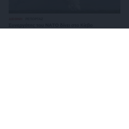
ΔΙΕΘΝΗ
ΡΕΠΟΡΤΑΖ
Συνεργάτης του ΝΑΤΟ δίνει στο Κίεβο
συντεταγμένες για πλήγματα, σύμφωνα με τη
Μόσχα
ΕΠΙΣΤΡΟΦΗ ΣΤΗΝ ΑΡΧΗ ΤΗΣ ΣΕΛΙΔΑΣ
NEWSLETTER