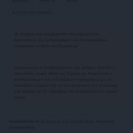
ΔΙΑΜΟΝΗ
ΠΥΡΚΑΓΙΑ
ΦΩΤΙΑ
KOCHLIAS RECIDENCIES
Οι απόψεις που αναφέρονται στο κείμενο είναι
προσωπικές του αρθρογράφου και δεν εκφράζουν
απαραίτητα τη θέση του SLpress.gr
Απαγορεύεται η αναδημοσίευση του άρθρου από άλλες
ιστοσελίδες χωρίς άδεια του SLpress.gr. Επιτρέπεται η
αναδημοσίευση των 2-3 πρώτων παραγράφων με την
προσθήκη ενεργού link για την ανάγνωση της συνέχειας
στο SLpress.gr. Οι παραβάτες θα αντιμετωπίσουν νομικά
μέτρα.
Ακολουθήστε το
SLpress.gr στο Google News
και μείνετε
ενημερωμένοι