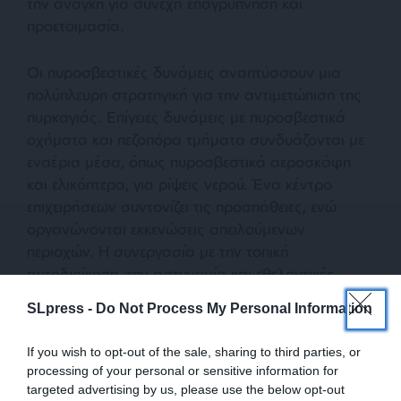
την ανάγκη για συνεχή επαγρύπνηση και
προετοιμασία.
Οι πυροσβεστικές δυνάμεις αναπτύσσουν μια
πολύπλευρη στρατηγική για την αντιμετώπιση της
πυρκαγιάς. Επίγειες δυνάμεις με πυροσβεστικά
οχήματα και πεζοπόρα τμήματα συνδυάζονται με
εναέρια μέσα, όπως πυροσβεστικά αεροσκάφη
και ελικόπτερα, για ρίψεις νερού. Ένα κέντρο
επιχειρήσεων συντονίζει τις προσπάθειες, ενώ
οργανώνονται εκκενώσεις απειλούμενων
περιοχών. Η συνεργασία με την τοπική
αυτοδιοίκηση, την αστυνομία και εθελοντικές
ομάδες είναι κρίσιμη, ενώ σε περιπτώσεις μεγάλων
SLpress -
Do Not Process My Personal Information
πυρκαγιών, μπορεί να αξιοποιηθεί και διεθνής
βοήθεια με πρόσθετα αεροσκάφη ή πυροσβέστες.
If you wish to opt-out of the sale, sharing to third parties, or
processing of your personal or sensitive information for
Οι πυρκαγιές έχουν σοβαρές και μακροπρόθεσμες
targeted advertising by us, please use the below opt-out