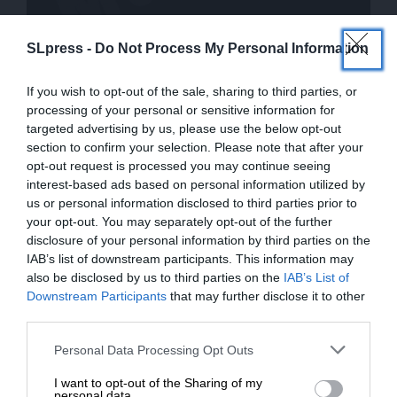
SLpress -
Do Not Process My Personal Information
ΔΕΛΤΙΑ ΤΥΠΟΥ
Οι επιπτώσεις στον τουρισμό από την πυρκαγιά
If you wish to opt-out of the sale, sharing to third parties, or
στην Αθήνα
processing of your personal or sensitive information for
12/08/2024
targeted advertising by us, please use the below opt-out
section to confirm your selection. Please note that after your
opt-out request is processed you may continue seeing
interest-based ads based on personal information utilized by
us or personal information disclosed to third parties prior to
your opt-out. You may separately opt-out of the further
disclosure of your personal information by third parties on the
IAB’s list of downstream participants. This information may
also be disclosed by us to third parties on the
IAB’s List of
ΕΝΙΣΧΥΣΤΕ ΤΟ
Downstream Participants
that may further disclose it to other
third parties.
Στηρίξτε με τη χορηγία σας για να
Personal Data Processing Opt Outs
ΕΙΔΗΣΕΙΣ
επιβιώσει η Αδέσμευτη
Φωτιά στο Λουτράκι – Στο ΟΑΚΑ όσοι κάτοικοι
I want to opt-out of the Sharing of my
Δημοσιογραφία του SLpress.gr.
εκκενωθέντων οικισμών το επιθυμούν
personal data.