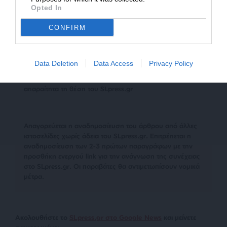
Opted In
TAGS:
BREXIT
ΒΡΕΤΑΝΙΑ
ΓΕΡΜΑΝΙΑ
ΕΕ
ΚΥΠΡΟΣ
CONFIRM
Data Deletion
Data Access
Privacy Policy
Οι απόψεις που αναφέρονται στο κείμενο είναι
προσωπικές του αρθρογράφου και δεν εκφράζουν
απαραίτητα τη θέση του SLpress.gr
Απαγορεύεται η αναδημοσίευση του άρθρου από άλλες
ιστοσελίδες χωρίς άδεια του SLpress.gr. Επιτρέπεται η
αναδημοσίευση των 2-3 πρώτων παραγράφων με την
προσθήκη ενεργού link για την ανάγνωση της συνέχειας
στο SLpress.gr. Οι παραβάτες θα αντιμετωπίσουν νομικά
μέτρα.
Ακολουθήστε το
SLpress.gr στο Google News
και μείνετε