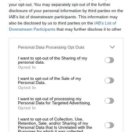
σχέσεις της με τη Βρετανία. Η πολιτική αυτή θα
your opt-out. You may separately opt-out of the further
πρέπει να ακολουθηθεί στο πλαίσιο της
disclosure of your personal information by third parties on the
IAB’s list of downstream participants. This information may
φιλοσοφίας για μια πολυδιάστατη εξωτερική
also be disclosed by us to third parties on the
IAB’s List of
πολιτική, δια της οποίας θα ενισχυθούν
ΕΝΙΣΧΥΣΤΕ ΤΟ
Downstream Participants
that may further disclose it to other
συνεργασίες και με χώρες εκτός της ΕΕ (ιδίως με
third parties.
ΗΠΑ, Ρωσία, Κίνα, Ινδία, Ιαπωνία και βεβαίως με
Στηρίξτε με τη χορηγία σας για να
το Ισραήλ και τα Αραβικά κράτη). Για μια τέτοια
Personal Data Processing Opt Outs
επιβιώσει η Αδέσμευτη
παρουσία της Κυπριακής Δημοκρατίας θα πρέπει
I want to opt-out of the Sharing of my
Δημοσιογραφία του SLpress.gr.
να υφίσταται ένα αποτελεσματικό και αξιόπιστο
personal data.
Opted In
κράτος. Η πορεία αυτή θα πρέπει να είναι μια από
τις στρατηγικές προτεραιότητες της επόμενης
I want to opt-out of the Sale of my
ΔΩΡΕΑ
Personal Data.
διακυβέρνησης.
Opted In
* Ελάχιστη συνεισφορά 5€
I want to opt-out of processing my
Personal Data for Targeted Advertising.
Opted In
I want to opt-out of Collection, Use,
Retention, Sale, and/or Sharing of my
Personal Data that Is Unrelated with the
Purposes for which it was collected.