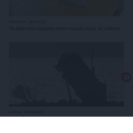
ΠΟΛΙΤΙΚΗ
ΑΝΑΛΥΣΗ
Τα τρία νέα κόμματα στην πορεία προς τις κάλπες
ΑΜΥΝΑ
ΡΕΠΟΡΤΑΖ
Μηνιαία πλέον η αξιολόγηση για την παρουσία των
Patriot στην Σαουδική Αραβία