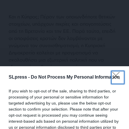
Και η Κύπρος; Πέραν των οποιωνδήποτε θετικών
στοιχείων, υπάρχουν πικρίες και απογοητεύσεις
από τη Βρετανία και την ΕΕ. Παρά ταύτα, επειδή
οι αποφάσεις κρατών δεν λαμβάνονται με
γνώμονα τον συναισθηματισμό, η Κυπριακή
Δημοκρατία καλείται με πραγματισμό να
ακολουθήσει μια εξωτερική πολιτική που να
εξυπηρετεί τα εθνικά της συμφέροντα με τον
καλύτερο δυνατό τρόπο.
SLpress -
Do Not Process My Personal Information
Στα πλαίσια αυτά, ως μέλος της ΕΕ, η Κύπρος θα
If you wish to opt-out of the sale, sharing to third parties, or
πρέπει να λειτουργήσει με τρόπο που να αποτελεί
processing of your personal or sensitive information for
κεφάλαιο για την Ένωση και τους εταίρους της.
targeted advertising by us, please use the below opt-out
section to confirm your selection. Please note that after your
Με το ίδιο σκεπτικό -όχι μόνο παρά το Brexit, αλλά
opt-out request is processed you may continue seeing
ιδίως μετά το Brexit- η Κυπριακή Δημοκρατία θα
interest-based ads based on personal information utilized by
πρέπει να εμβαθύνει ακόμη περισσότερο τις
us or personal information disclosed to third parties prior to