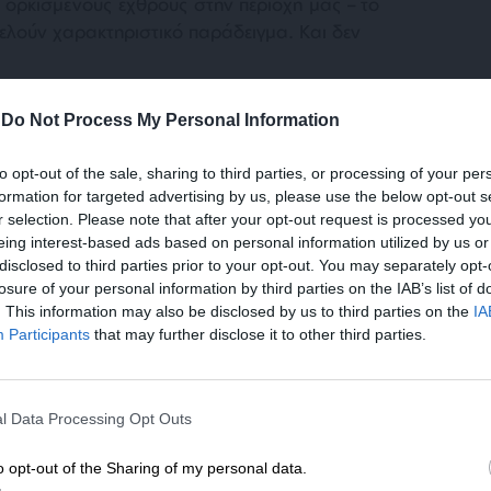
ε ορκισμένους εχθρούς στην περιοχή μας – το
τελούν χαρακτηριστικό παράδειγμα. Και δεν
 καθορίζεται όχι μόνο από την αυτονόητη και
-
Do Not Process My Personal Information
ία για την εθνική του επιβίωση. Φθάνει
νέργειες, οι οποίες προκαλούν αγανάκτηση
to opt-out of the sale, sharing to third parties, or processing of your per
formation for targeted advertising by us, please use the below opt-out s
Είναι αλήθεια ότι αυτό οφείλεται σε τραύματα
r selection. Please note that after your opt-out request is processed y
ελθόντος, που δικαίως πλήγωσε βαθιά το
eing interest-based ads based on personal information utilized by us or
ώρα και τον λαό του.
disclosed to third parties prior to your opt-out. You may separately opt-
losure of your personal information by third parties on the IAB’s list of
. This information may also be disclosed by us to third parties on the
IA
Participants
that may further disclose it to other third parties.
ΕΝΙΣΧΥΣΤΕ ΤΟ
l Data Processing Opt Outs
Στηρίξτε με τη χορηγία σας για να επιβιώσει
όσον η πολιτική του Ισραήλ έναντι της
η Αδέσμευτη Δημοσιογραφία του
o opt-out of the Sharing of my personal data.
, έναντι των ένοπλων παραστρατιωτικών