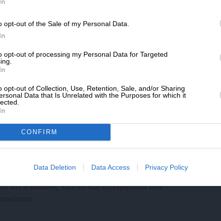
SLpress.gr.
In
 χώρες ή ακόμη και έναντι των Παλαιστινίων
λαού, ή στηρίζεται σε ιστορικά θεμέλια, μια
o opt-out of the Sale of my Personal Data.
ΔΩΡΕΑ
ίναι η Ελλάδα, ή ακόμη και οι ΗΠΑ,
In
όρων ενέργειες όπως τα τρομερά αντίποινα
* Ελάχιστη συνεισφορά 5€
to opt-out of processing my Personal Data for Targeted
της Γάζας, την κατοχή εδαφών του Λιβάνου ή
ing.
In
παλαιστινιακά εδάφη.
o opt-out of Collection, Use, Retention, Sale, and/or Sharing
ersonal Data that Is Unrelated with the Purposes for which it
lected.
 επιταγή
In
ίου, η προστασία των αμάχων και τα
CONFIRM
 για εμάς δεν είναι απλώς ιδανικά. Για
 αποτελούν προϋποθέσεις για τη
 των λαών. Δεν είμαστε μόνο σταθεροί
Data Deletion
Data Access
Privacy Policy
 των αραβικών λαών. Είμαστε, πάνω απ’ όλα,
α ότι η διεθνής ειρήνη και συνεργασία δεν
καιότητα.