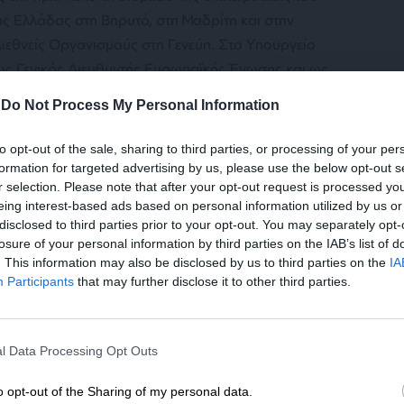
ς Ελλάδας στη Βηρυτό, στη Μαδρίτη και στην
ιεθνείς Οργανισμούς στη Γενεύη. Στο Υπουργείο
ως Γενικός Διευθυντής Ευρωπαϊκής Ένωσης και ως
ικών Σχέσεων, με αρμοδιότητα τον συντονισμό της
-
Do Not Process My Personal Information
 αντίστοιχους τομείς. Εκτός από την ελληνική, ομιλεί
νικά. Γεννήθηκε στην Αθήνα, όπου και κατοικεί.
to opt-out of the sale, sharing to third parties, or processing of your per
σακίδου και είναι πατέρας τριών παιδιών.
formation for targeted advertising by us, please use the below opt-out s
r selection. Please note that after your opt-out request is processed y
eing interest-based ads based on personal information utilized by us or
disclosed to third parties prior to your opt-out. You may separately opt-
losure of your personal information by third parties on the IAB’s list of
. This information may also be disclosed by us to third parties on the
IA
Participants
that may further disclose it to other third parties.
ΝΙΚΑ
ΓΝΩΜΗ
ΕΝΙΣΧΥΣΤΕ ΤΟ
ληνοτουρκικά: Μήπως κάτι έχουμε πάρει
ραβά;
l Data Processing Opt Outs
Στηρίξτε με τη χορηγία σας για να επιβιώσει
/07/2026
η Αδέσμευτη Δημοσιογραφία του
o opt-out of the Sharing of my personal data.