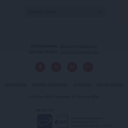
ΕΠΙΚΟΙΝΩΝΙA:
slpress.gr@gmail.com
ΔΕΛΤΙΑ ΤΥΠΟΥ:
adv.slpress@gmail.com
ΟΡΟΙ ΧΡΗΣΗΣ
ΠΟΛΙΤΙΚΗ ΑΠΟΡΡΗΤΟΥ
TAYTOTHTA
ΕΡΕΥΝΑ SLPRESS
© SLPress 2026. Σχεδιασμός & Υλοποίηση
BTW
ΜΕΛΟΣ ΤΟΥ
Πιστοποίηση Επιχείρησης
Ηλεκτρονικού Τύπου
Αριθμός Πιστοποίησης: 242218