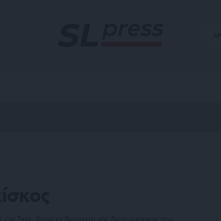
Α
ίσκος
επί Τιμή. Κατά τη διάρκεια της διπλωματικής του