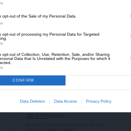
SLpress.gr.
In
o opt-out of the Sale of my Personal Data.
ΝΙΚΑ
ΓΝΩΜΗ
ΔΩΡΕΑ
In
αζητώντας σταθερές στην αβεβαιότητα
ς Μέσης Ανατολής – Οι σχέσεις Ελλάδας-
* Ελάχιστη συνεισφορά 5€
to opt-out of processing my Personal Data for Targeted
σραήλ
ing.
In
/07/2026
o opt-out of Collection, Use, Retention, Sale, and/or Sharing
ersonal Data that Is Unrelated with the Purposes for which it
lected.
In
CONFIRM
ΕΠΙΣΤΡΟΦΗ ΣΤΗΝ ΑΡΧΗ ΤΗΣ ΣΕΛΙΔΑΣ
Data Deletion
Data Access
Privacy Policy
ΑΡΧΕΙΟ
Ανατρέξτε στην αρθρογραφία του SL Press
από το 2011 μέχρι σήμερα