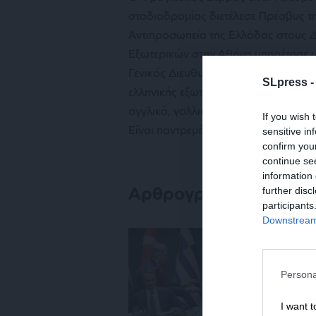
σταδιοδρομίας διετέλεσε Πρέσβυς τη
Αντιπροσωπεία της Ελλάδας στους Δ
Εξωτερικών στην Αθήνα υπηρέτησε 
Γενικός Διευθυντής Διεθνών Οικονομ
SLpress 
ελληνικής εξωτερικής πολιτικής στους
αγγλικά, γαλλικά, γερμανικά και ισπα
If you wish 
Είναι παντρεμένος με την Ιωάννα Μπα
sensitive in
confirm you
continue se
information 
Αρθρογραφία
further disc
participants
Downstream 
ΕΘ
Ελ
στ
Persona
28
I want t