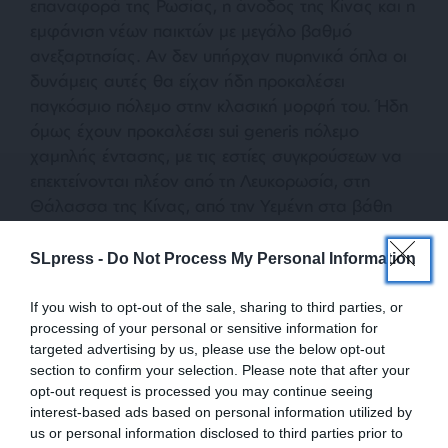
επαναφορά της Ρωσίας, η άνοδος της Κίνας και η
εμφάνιση νέων παικτών με μεγάλο βαθμό
ανεξαρτησίας. Αν δεν υπήρχαν πυρηνικά όπλα οι
δυνάμεις αυτές θα είχαν ήδη προκαλέσει
παγκόσμιο πόλεμο στην κλασική μορφή του. Ήδη
όμως έχουν προκαλέσει sui generis πόλεμο
χαμηλής έντασης, με τις εστίες συγκρούσεων να
επεκτείνονται πλέον από τη Λευκορωσία, στη
Θάλασσα της Κίνας, από την Υεμένη στα βάθη
της Αφρικής και από τον Λίβανο στη Λατινική
Αμερική.
SLpress -
Do Not Process My Personal Information
Το Χάος είναι οργανικά απαραίτητο σε αυτές τις
If you wish to opt-out of the sale, sharing to third parties, or
processing of your personal or sensitive information for
δυνάμεις, γιατί δεν έχουν την ισχύ να κερδίσουν
targeted advertising by us, please use the below opt-out
μετωπικά την Κίνα, τη Ρωσία, ακόμα και πιο
section to confirm your selection. Please note that after your
μικρούς παίκτες. Επιπλέον, γιατί μόνο
opt-out request is processed you may continue seeing
προκαλώντας γενικευμένη σύγχυση και στους
interest-based ads based on personal information utilized by
πληθυσμούς της Δύσης, μπορούν να κρατηθούν
us or personal information disclosed to third parties prior to