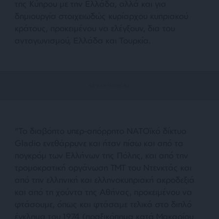
της Κύπρου με την Ελλάδα, αλλά και για
δημιουργία στοιχειωδώς κυρίαρχου κυπριακού
κράτους, προκειμένου να ελέγξουν, δια του
ανταγωνισμού, Ελλάδα και Τουρκία.
“Το διαβόητο υπερ-απόρρητο ΝΑΤΟϊκό δίκτυο
Gladio ενεθάρρυνε και ήταν πίσω και από τα
πογκρόμ των Ελλήνων της Πόλης, και από την
τρομοκρατική οργάνωση ΤΜΤ του Ντενκτάς και
από την ελληνική και ελληνοκυπριακή ακροδεξιά
και από τη χούντα της Αθήνας, προκειμένου να
φτάσουμε, όπως και φτάσαμε τελικά στο διπλό
έγκλημα του 1974 (πραξικόπημα κατά Μακαρίου