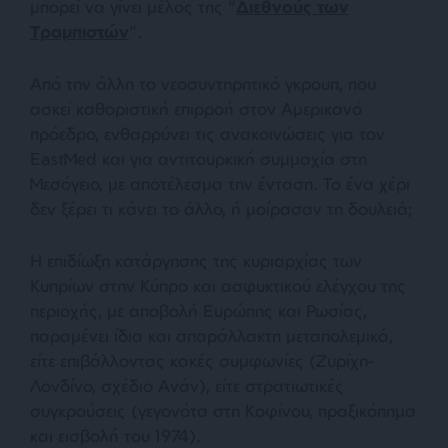
μπορεί να γίνει μέλος της “
Διεθνούς των
Τραμπιστών
“.
Από την άλλη το νεοσυντηρητικό γκρουπ, που
ασκεί καθοριστική επιρροή στον Αμερικανό
πρόεδρο, ενθαρρύνει τις ανακοινώσεις για τον
EastMed και για αντιτουρκική συμμαχία στη
Μεσόγειο, με αποτέλεσμα την ένταση. Το ένα χέρι
δεν ξέρει τι κάνει το άλλο, ή μοίρασαν τη δουλειά;
Η επιδίωξη κατάργησης της κυριαρχίας των
Κυπρίων στην Κύπρο και ασφυκτικού ελέγχου της
περιοχής, με αποβολή Ευρώπης και Ρωσίας,
παραμένει ίδια και απαράλλακτη μεταπολεμικά,
είτε επιβάλλοντας κακές συμφωνίες (Ζυρίχη-
Λονδίνο, σχέδιο Ανάν), είτε στρατιωτικές
συγκρούσεις (γεγονότα στη Κοφίνου, πραξικόπημα
και εισβολή του 1974).