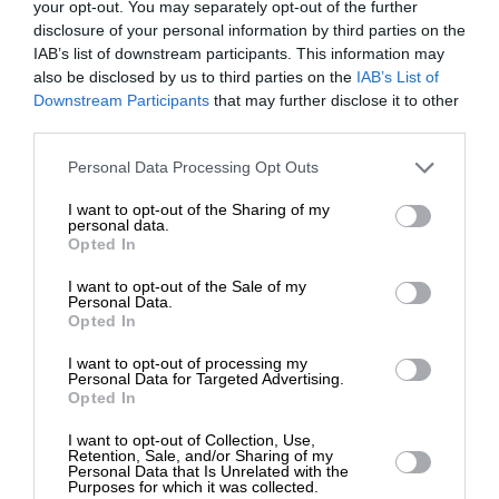
your opt-out. You may separately opt-out of the further
στην εξουσία. Οι δύο τάσεις εμφανίζονται όλο και
disclosure of your personal information by third parties on the
περισσότερο στα ελληνοτουρκικά.
IAB’s list of downstream participants. This information may
also be disclosed by us to third parties on the
IAB’s List of
“Σύμμαχοι” και “μεσολαβητές” στα
ΕΝΙΣΧΥΣΤΕ ΤΟ
Downstream Participants
that may further disclose it to other
ελληνοτουρκικά
third parties.
Η Γερμανία είναι δύναμη συντηρητική και
Στηρίξτε με τη χορηγία σας για να
Personal Data Processing Opt Outs
εμπορική, που επιδιώκει την διατήρηση της
επιβιώσει η Αδέσμευτη
Τουρκίας στο δυτικό σύστημα ασφαλείας και είναι
I want to opt-out of the Sharing of my
Δημοσιογραφία του SLpress.gr.
personal data.
διατεθειμένη να της κάνει παραχωρήσεις,
Opted In
στέλνοντας τον λογαριασμό στην Ελλάδα. Επειδή
I want to opt-out of the Sale of my
παραμένει
«γίγαντας με μυαλό νάνου»
ΔΩΡΕΑ
Personal Data.
(Πάγκαλος), δεν αντιλαμβάνεται ότι πιέζοντας
Opted In
* Ελάχιστη συνεισφορά 5€
πέραν ενός σημείου την Αθήνα, θα προκαλέσει τα
I want to opt-out of processing my
αντίθετα αποτελέσματα. Καταλαβαίνει, όμως, ότι
Personal Data for Targeted Advertising.
Opted In
δεν πρέπει να γίνει πόλεμος.
I want to opt-out of Collection, Use,
Retention, Sale, and/or Sharing of my
Δεν αντιλαμβάνεται ότι ο μεσολαβητής πρέπει να
Personal Data that Is Unrelated with the
είναι δίκαιος και να έχει βαθιά αίσθηση της
Purposes for which it was collected.