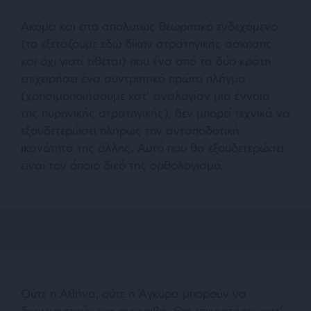
Ακόμα και στο απολύτως θεωρητικό ενδεχόμενο
(το εξετάζουμε εδώ δίκην στρατηγικής άσκησης
και όχι γιατί τίθεται) που ένα από τα δύο κράτη
επιχειρήσει ένα συντριπτικό πρώτο πλήγμα
(χρησιμοποιήσουμε κατ’ αναλογίαν μια έννοια
της πυρηνικής στρατηγικής), δεν μπορεί τεχνικά να
εξουδετερώσει πλήρως την ανταποδοτική
ικανότητα της άλλης. Αυτό που θα εξουδετερώσει
είναι τον όποιο δικό της ορθολογισμό.
Ούτε η Αθήνα, ούτε η Άγκυρα μπορούν να
διαχειριστούν μια συντριβή. Θα επικρατήσει, κατ’