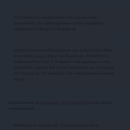
Οι απόψεις που αναφέρονται στο κείμενο είναι
προσωπικές του αρθρογράφου και δεν εκφράζουν
απαραίτητα τη θέση του SLpress.gr
Απαγορεύεται η αναδημοσίευση του άρθρου από άλλες
ιστοσελίδες χωρίς άδεια του SLpress.gr. Επιτρέπεται η
αναδημοσίευση των 2-3 πρώτων παραγράφων με την
προσθήκη ενεργού link για την ανάγνωση της συνέχειας
στο SLpress.gr. Οι παραβάτες θα αντιμετωπίσουν νομικά
μέτρα.
Ακολουθήστε το
SLpress.gr στο Google News
και μείνετε
ενημερωμένοι
Kαταθέστε το σχολιό σας. Eνημερώνουμε ότι τα