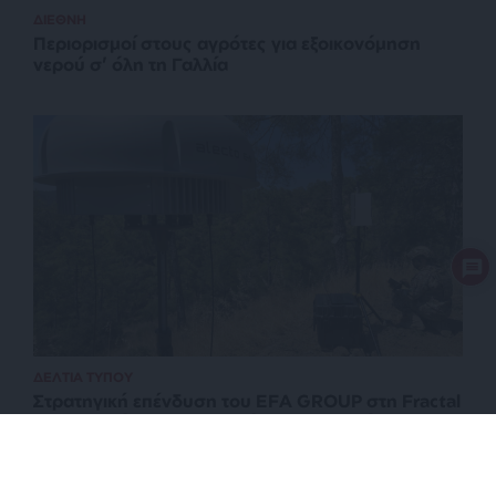
ΔΙΕΘΝΗ
Περιορισμοί στους αγρότες για εξοικονόμηση
νερού σ’ όλη τη Γαλλία
ΔΕΛΤΙΑ ΤΥΠΟΥ
Στρατηγική επένδυση του EFA GROUP στη Fractal
για την ανάπτυξη προηγμένων αμυντικών
τεχνολογιών σε Ελλάδα και Κύπρο