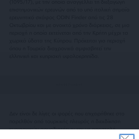
(1095/17), με την οποία αναγγέλλει τη διεξαγωγή
επιστημονικών ερευνών από το υπό ιταλική σημαία
ερευνητικό σκάφος ODIN Finder από τις 28
Οκτωβρίου και με ανοικτό χρόνο διάρκειας, σε μια
περιοχή η οποία εκτείνεται από την Κρήτη μέχρι τα
χωρικά ύδατα της Κύπρου. Πρόκειται για περιοχή
όπου η Τουρκία διαχρονικά αμφισβητεί την
ελληνική και κυπριακή υφαλοκρηπίδα.
Δεν είναι δε λίγες οι φορές που επιχειρήθηκε στο
παρελθόν από τουρκικής πλευράς η διεκδίκηση
κυριαρχικών αρμοδιοτήτων και με αποστολή
πλοίων, αλλά και διά της διπλωματικής οδού.