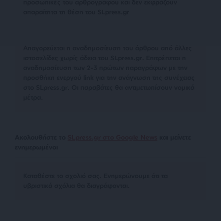
προσωπικές του αρθρογράφου και δεν εκφράζουν
απαραίτητα τη θέση του SLpress.gr
Απαγορεύεται η αναδημοσίευση του άρθρου από άλλες
ιστοσελίδες χωρίς άδεια του SLpress.gr. Επιτρέπεται η
αναδημοσίευση των 2-3 πρώτων παραγράφων με την
προσθήκη ενεργού link για την ανάγνωση της συνέχειας
στο SLpress.gr. Οι παραβάτες θα αντιμετωπίσουν νομικά
μέτρα.
Ακολουθήστε το
SLpress.gr στο Google News
και μείνετε
ενημερωμένοι
Kαταθέστε το σχολιό σας. Eνημερώνουμε ότι τα
υβριστικά σχόλια θα διαγράφονται.