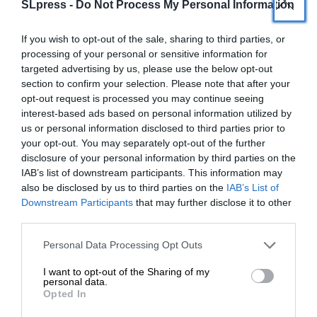
SLpress -
Do Not Process My Personal Information
Είναι προφανές πως η Άγκυρα προσπαθεί να
σπάσει τη γειτνίαση των ΑΟΖ Ελλάδας και
If you wish to opt-out of the sale, sharing to third parties, or
Κύπρου και να δημιουργήσει νέα τετελεσμένα με
processing of your personal or sensitive information for
την παρεμβολή των διεκδικήσεών της.
targeted advertising by us, please use the below opt-out
section to confirm your selection. Please note that after your
opt-out request is processed you may continue seeing
interest-based ads based on personal information utilized by
us or personal information disclosed to third parties prior to
your opt-out. You may separately opt-out of the further
disclosure of your personal information by third parties on the
IAB’s list of downstream participants. This information may
also be disclosed by us to third parties on the
IAB’s List of
Στο μεταξύ, ενδιαφέρον θα έχει η επίσκεψη του
ΕΝΙΣΧΥΣΤΕ ΤΟ
Downstream Participants
that may further disclose it to other
Τούρκου Προέδρου στην Αθήνα, που χρονικά
third parties.
τοποθετείται στο τέλος Νοεμβρίου ή αρχές
Στηρίξτε με τη χορηγία σας για να
Personal Data Processing Opt Outs
Δεκεμβρίου. Η Άγκυρα, για μιαν ακόμη φορά,
επιβιώσει η Αδέσμευτη
παρουσιάζεται έτοιμη να συζητήσει το Κυπριακό.
I want to opt-out of the Sharing of my
Δημοσιογραφία του SLpress.gr.
personal data.
Αυτό, όμως, ως πρόθεση έχει δηλωθεί και στο
Opted In
παρελθόν, χωρίς στην πράξη να παραχθεί