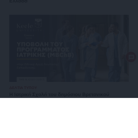
Ελλάδα
ΔΕΛΤΙΑ ΤΥΠΟΥ
Η Ιατρική Σχολή του δημόσιου Βρετανικού
Πανεπιστημίου Keele στην Ελλάδα: Ένα νέο
πρότυπο για σπουδές Ιατρικής του μέλλοντος