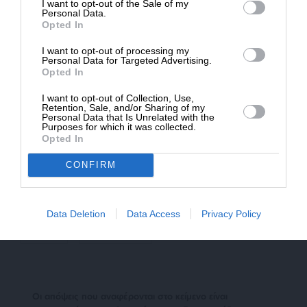
αποτέλεσμα κατά τις συζητήσεις.
I want to opt-out of the Sale of my
ΔΩΡΕΑ
Personal Data.
Opted In
* Ελάχιστη συνεισφορά 5€
Αθήνα και Άγκυρα, πέραν του Κυπριακού, έχουν
I want to opt-out of processing my
πολλά ανοικτά μέτωπα και κατά την επίσκεψη
Personal Data for Targeted Advertising.
Ερντογάν θα επιχειρηθεί να συζητηθούν. Πέρα
Opted In
από τα ελλαδοτουρκικά, που είναι ένα ζήτημα με
I want to opt-out of Collection, Use,
πολλές παραμέτρους, στην ατζέντα αναμένεται
Retention, Sale, and/or Sharing of my
Personal Data that Is Unrelated with the
να τεθούν και οι ευρωτουρκικές σχέσεις, καθώς
Purposes for which it was collected.
Opted In
και το προσφυγικό.
CONFIRM
TAGS:
ΑΟΖ
ΚΥΠΡΙΑΚΗ ΔΗΜΟΚΡΑΤΙΑ
ΚΥΠΡΟΣ
Data Deletion
Data Access
Privacy Policy
ΤΟΥΡΚΙΑ
ΨΕΥΔΟΚΡΑΤΟΣ
Οι απόψεις που αναφέρονται στο κείμενο είναι